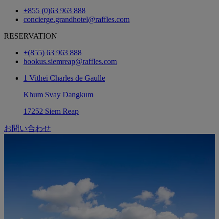
+855 (0)63 963 888
concierge.grandhotel@raffles.com
RESERVATION
+(855) 63 963 888
bookus.siemreap@raffles.com
1 Vithei Charles de Gaulle
Khum Svay Dangkum
17252 Siem Reap
お問い合わせ