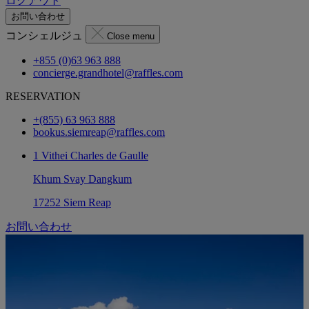
ログアウト
お問い合わせ
コンシェルジュ
Close menu
+855 (0)63 963 888
concierge.grandhotel@raffles.com
RESERVATION
+(855) 63 963 888
bookus.siemreap@raffles.com
1 Vithei Charles de Gaulle
Khum Svay Dangkum
17252 Siem Reap
お問い合わせ