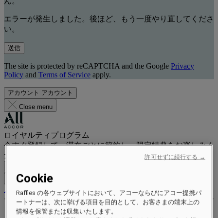
ん。
エラーが発生しました。後ほど、もう一度やり直してくださ
い。
送信
The site is protected by reCAPTCHA and the Google
Privacy
Policy
and
Terms of Service
apply.
アカウント
アカウント
Close menu
ロイヤルティプログラム
今すぐ登録して、滞在ごとに節約し、限定特典をお楽しみく
ださい。
許可せずに続行する →
無料で登録
Cookie
ログイン
ご予約
Raffles の各ウェブサイトにおいて、アコーならびにアコー提携パ
ートナーは、次に挙げる項目を目的として、お客さまの端末上の
特典とステータス
情報を保管または収集いたします。