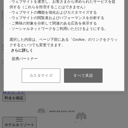
- ウェブサイトを運営し、お客さまから求められたサービスを提
ポイントを獲得して交換する
供する（これらを拒否することはできません）
- ウェブサイトの機能を強化およびカスタマイズする
Close menu
- ウェブサイトの閲覧者およびパフォーマンスを分析する
Xxxx Xxxxxxxxx
- ご興味の対象を分析して関連のある広告を表示する
XXXXXX X XXXXXXXX X
- ソーシャルネットワークをご利用いただけるようにする。
選択した内容は、ページ下部にある「Cookie」のリンクをクリッ
クするといつでも変更できます。
xxxxxxxx
Valid until
xx/xx/xxxx
さらに詳しく
リワードポイント
提携パートナー
XXX
pts
ロイヤルティアカウント
カスタマイズ
すべて承諾
ご予約
ログアウト
料金を確認
ホテル＆リゾート