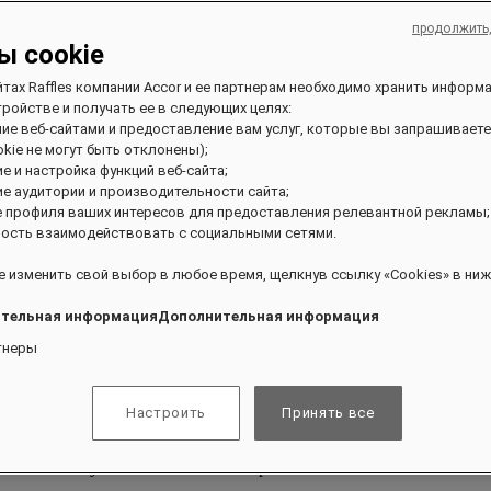
продолжить
ы cookie
йтах Raffles компании Accor и ее партнерам необходимо хранить информ
ройстве и получать ее в следующих целях:
ние веб-сайтами и предоставление вам услуг, которые вы запрашиваете
kie не могут быть отклонены);
ие и настройка функций веб-сайта;
ие аудитории и производительности сайта;
е профиля ваших интересов для предоставления релевантной рекламы;
ость взаимодействовать с социальными сетями.
 изменить свой выбор в любое время, щелкнув ссылку «Cookies» в ниж
тельная информацияДополнительная информация
тнеры
Настроить
Принять все
ивании и получать эксклюзивные привилегии.