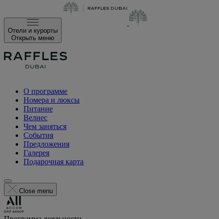
Отели и курорты
Открыть меню
О программе
Номера и люксы
Питание
Велнес
Чем заняться
События
Предложения
Галерея
Подарочная карта
Close menu
Программа лояльности