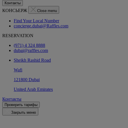
Контакты
КОНСЬЕРЖ
Close menu
Find Your Local Number
concierge.dubai@Raffles.com
RESERVATION
(971) 4 324 8888
dubai@raffles.com
Sheikh Rashid Road
Wafi
121800 Dubai
United Arab Emirates
Контакты
Проверить тарифы
Закрыть меню