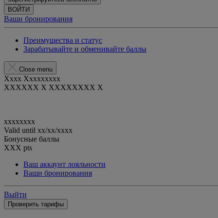
ВОЙТИ
Ваши бронирования
Преимущества и статус
Зарабатывайте и обменивайте баллы
Close menu
Xxxx Xxxxxxxxx
XXXXXX X XXXXXXXX X
xxxxxxxx
Valid until
xx/xx/xxxx
Бонусные баллы
XXX
pts
Ваш аккаунт лояльности
Ваши бронирования
Выйти
Проверить тарифы