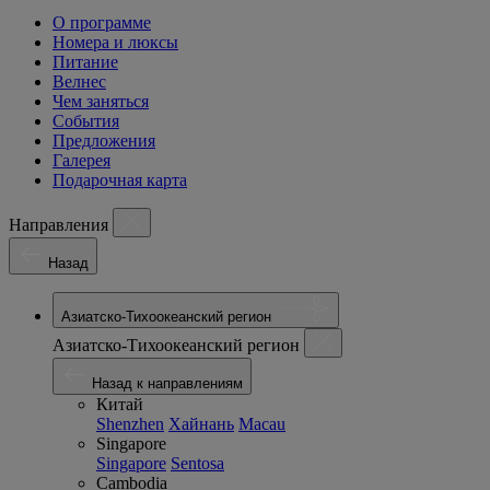
О программе
Номера и люксы
Питание
Велнес
Чем заняться
События
Предложения
Галерея
Подарочная карта
Направления
Назад
Азиатско-Тихоокеанский регион
Азиатско-Тихоокеанский регион
Назад к направлениям
Китай
Shenzhen
Хайнань
Macau
Singapore
Singapore
Sentosa
Cambodia