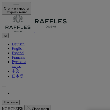
Отели и курорты
Открыть меню
ru
Deutsch
English
Español
Français
Русский
العربية
中文
日本語
Контакты
КОНСЬЕРЖ
Close menu