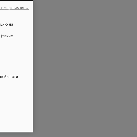
, не принимая →
ацию на
 (такие
ней части