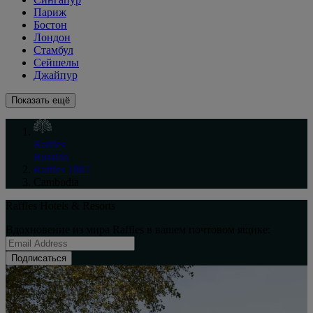
Париж
Бостон
Лондон
Стамбул
Сейшелы
Джайпур
Показать ещё
Raffles
Russian
Raffles 1887
Cambodia
Raffles Hotels & Resorts
Вдохновение из мира Raffles в вашем почтовом ящике:
Подписаться