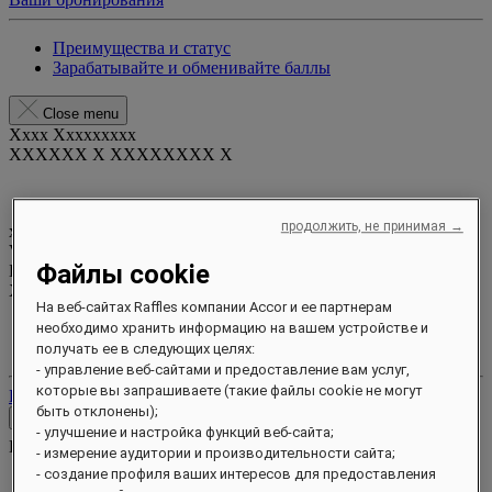
Преимущества и статус
Зарабатывайте и обменивайте баллы
Close menu
Xxxx Xxxxxxxxx
XXXXXX X XXXXXXXX X
продолжить, не принимая →
xxxxxxxx
Valid until
xx/xx/xxxx
Файлы cookie
Бонусные баллы
XXX
pts
На веб-сайтах Raffles компании Accor и ее партнерам
Ваш аккаунт лояльности
необходимо хранить информацию на вашем устройстве и
Ваши бронирования
получать ее в следующих целях:
- управление веб-сайтами и предоставление вам услуг,
которые вы запрашиваете (такие файлы cookie не могут
Выйти
быть отклонены);
Контакты
- улучшение и настройка функций веб-сайта;
Контакты
Close menu
- измерение аудитории и производительности сайта;
- создание профиля ваших интересов для предоставления
Find Your Local Number