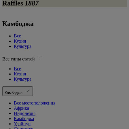
Raffles
1887
Камбоджа
Все
Кухня
Культура
Все типы статей
Все
Кухня
Культура
Камбоджа
Все местоположения
Африка
Индонезия
Камбоджа
Удайпур
Сингапур