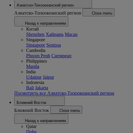
Азиатско-Тихоокеанский регион
Азиатско-Тихоокеанский регион
Close menu
Назад к направлениям
Китай
Shenzhen
Хайнань
Macau
Singapore
Singapore
Sentosa
Cambodia
Phnom Penh
Сиемреап
Philippines
Manila
India
Udaipur
Jaipur
Indonesia
Bali
Jakarta
Посмотреть все Азиатско-Тихоокеанский регион
Ближний Восток
Ближний Восток
Close menu
Назад к направлениям
Qatar
Doha