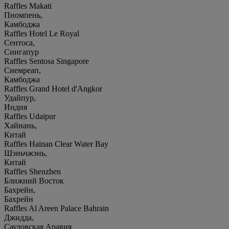
Raffles Makati
Пномпень,
Камбоджа
Raffles Hotel Le Royal
Сентоса,
Сингапур
Raffles Sentosa Singapore
Сиемреап,
Камбоджа
Raffles Grand Hotel d'Angkor
Удайпур,
Индия
Raffles Udaipur
Хайнань,
Китай
Raffles Hainan Clear Water Bay
Шэньчжэнь,
Китай
Raffles Shenzhen
Ближний Восток
Бахрейн,
Бахрейн
Raffles Al Areen Palace Bahrain
Джидда,
Саудовская Аравия