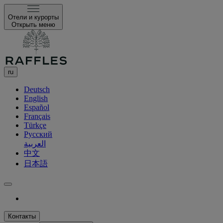
Отели и курорты
Открыть меню
ru
Deutsch
English
Español
Français
Türkçe
Русский
العربية
中文
日本語
Контакты