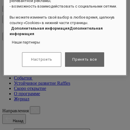
релевантной рекламы;
- возможность взаимодействовать с социальными сетями.
Проверить тарифы
Вы можете изменить свой выбор в любое время, щелкнув
Закрыть меню
ссылку «Cookies» в нижней части страницы.
Дополнительная информацияДополнительная
информация
Наши партнеры
Направления
Отели и курорты
Настроить
Принять все
Резиденции
Чем заняться
Предложения
События
Устойчивое развитие Raffles
Скоро открытие
О программе
Журнал
Направления
Назад