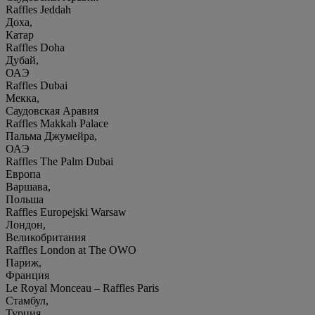
Raffles Jeddah
Доха,
Катар
Raffles Doha
Дубай,
ОАЭ
Raffles Dubai
Мекка,
Саудовская Аравия
Raffles Makkah Palace
Пальма Джумейра,
ОАЭ
Raffles The Palm Dubai
Европа
Варшава,
Польша
Raffles Europejski Warsaw
Лондон,
Великобритания
Raffles London at The OWO
Париж,
Франция
Le Royal Monceau – Raffles Paris
Стамбул,
Турция