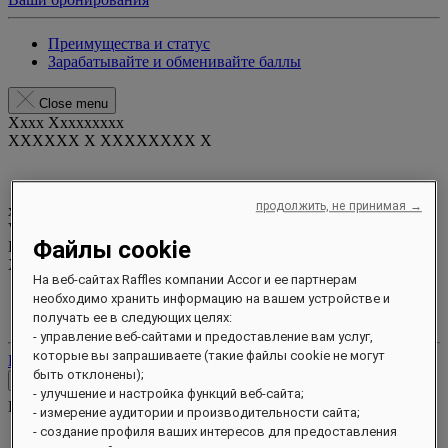
Преимущества и статус
Зарабатывайте и обменивайте баллы
Close menu
Xxxx Xxxxxxxxx
XXXXXX X XXXXXXXX X
продолжить, не принимая →
xxxxxxxx
Valid until
xx/xx/xxxx
Файлы cookie
Бонусные баллы
XXX
pts
На веб-сайтах Raffles компании Accor и ее партнерам
Ваш аккаунт лояльности
необходимо хранить информацию на вашем устройстве и
Ваши бронирования
получать ее в следующих целях:
- управление веб-сайтами и предоставление вам услуг,
которые вы запрашиваете (такие файлы cookie не могут
Выйти
быть отклонены);
Контакты
- улучшение и настройка функций веб-сайта;
Контакты
Close menu
- измерение аудитории и производительности сайта;
- создание профиля ваших интересов для предоставления
Find Your Local Number