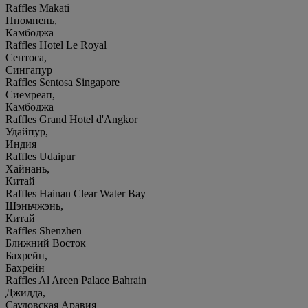
Raffles Makati
Пномпень,
Камбоджа
Raffles Hotel Le Royal
Сентоса,
Сингапур
Raffles Sentosa Singapore
Сиемреап,
Камбоджа
Raffles Grand Hotel d'Angkor
Удайпур,
Индия
Raffles Udaipur
Хайнань,
Китай
Raffles Hainan Clear Water Bay
Шэньчжэнь,
Китай
Raffles Shenzhen
Ближний Восток
Бахрейн,
Бахрейн
Raffles Al Areen Palace Bahrain
Джидда,
Саудовская Аравия