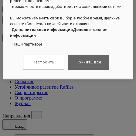
релевантной рекламы;
- возможность взаимодействовать с социальными сетями.
Проверить тарифы
Вы можете изменить свой выбор в любое время, щелкнув
Закрыть меню
ссылку «Cookies» в нижней части страницы.
Дополнительная информацияДополнительная
информация
Наши партнеры
Направления
Отели и курорты
Настроить
Принять все
Резиденции
Чем заняться
Предложения
События
Устойчивое развитие Raffles
Скоро открытие
О программе
Журнал
Направления
Назад