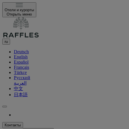
Отели и курорты
Открыть меню
ru
Deutsch
English
Español
Français
Türkçe
Русский
العربية
中文
日本語
Контакты