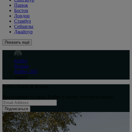
Париж
Бостон
Лондон
Стамбул
Сейшелы
Джайпур
Показать ещё
Raffles
Russian
Raffles 1887
Париж
Raffles Hotels & Resorts
Вдохновение из мира Raffles в вашем почтовом ящике:
Подписаться