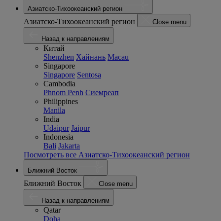
Азиатско-Тихоокеанский регион
Азиатско-Тихоокеанский регион
Close menu
Назад к направлениям
Китай
Shenzhen
Хайнань
Macau
Singapore
Singapore
Sentosa
Cambodia
Phnom Penh
Сиемреап
Philippines
Manila
India
Udaipur
Jaipur
Indonesia
Bali
Jakarta
Посмотреть все Азиатско-Тихоокеанский регион
Ближний Восток
Ближний Восток
Close menu
Назад к направлениям
Qatar
Doha