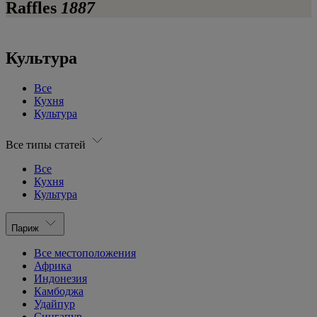
Raffles
1887
Культура
Все
Кухня
Культура
Все типы статей
Все
Кухня
Культура
Париж
Все местоположения
Африка
Индонезия
Камбоджа
Удайпур
Сингапур