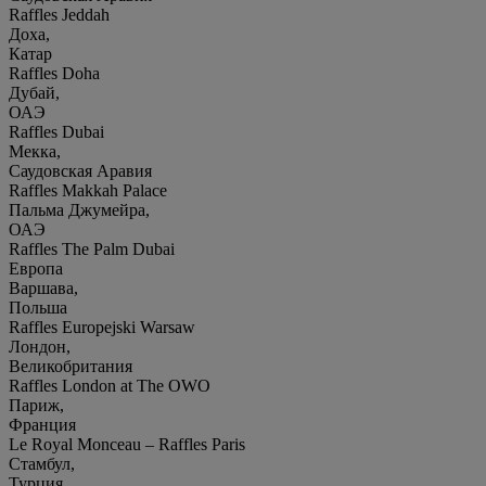
Raffles Jeddah
Доха,
Катар
Raffles Doha
Дубай,
ОАЭ
Raffles Dubai
Мекка,
Саудовская Аравия
Raffles Makkah Palace
Пальма Джумейра,
ОАЭ
Raffles The Palm Dubai
Европа
Варшава,
Польша
Raffles Europejski Warsaw
Лондон,
Великобритания
Raffles London at The OWO
Париж,
Франция
Le Royal Monceau – Raffles Paris
Стамбул,
Турция