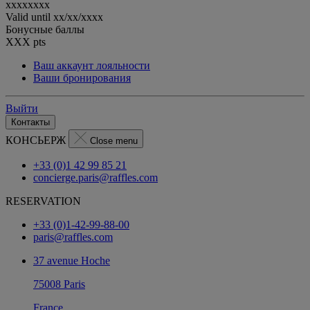
xxxxxxxx
Valid until
xx/xx/xxxx
Бонусные баллы
XXX
pts
Ваш аккаунт лояльности
Ваши бронирования
Выйти
Контакты
КОНСЬЕРЖ
Close menu
+33 (0)1 42 99 85 21
concierge.paris@raffles.com
RESERVATION
+33 (0)1-42-99-88-00
paris@raffles.com
37 avenue Hoche
75008 Paris
France