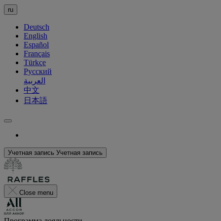
ru
Deutsch
English
Español
Français
Türkçe
Русский
العربية
中文
日本語
Учетная запись
Учетная запись
Close menu
Программа лояльности