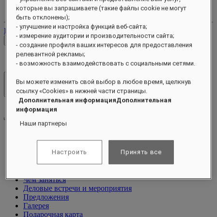
Ваш аккаунт лояльности
которые вы запрашиваете (такие файлы cookie не могут
Ваши бронирования
быть отклонены);
- улучшение и настройка функций веб-сайта;
Выйти
- измерение аудитории и производительности сайта;
Проверить тарифы
- создание профиля ваших интересов для предоставления
релевантной рекламы;
- возможность взаимодействовать с социальными сетями.
Вы можете изменить свой выбор в любое время, щелкнув
Отели и курорты
ссылку «Cookies» в нижней части страницы.
Открыть меню
Дополнительная информацияДополнительная
информация
Наши партнеры
О программе
Настроить
Принять все
Номера и люксы
Питание
Оздоровительный спа-центр
Чем заняться
Деловые встречи и мероприятия
Предложения
Галерея
Подарочная карта