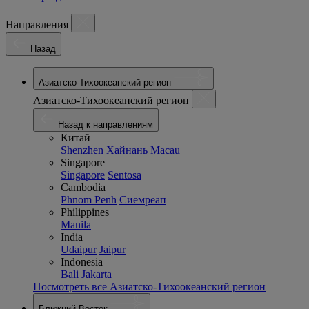
Направления
Назад
Азиатско-Тихоокеанский регион
Азиатско-Тихоокеанский регион
Назад к направлениям
Китай
Shenzhen
Хайнань
Macau
Singapore
Singapore
Sentosa
Cambodia
Phnom Penh
Сиемреап
Philippines
Manila
India
Udaipur
Jaipur
Indonesia
Bali
Jakarta
Посмотреть все Азиатско-Тихоокеанский регион
Ближний Восток