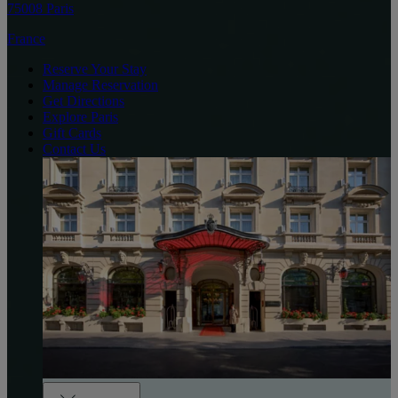
75008 Paris
France
Reserve Your Stay
Manage Reservation
Get Directions
Explore Paris
Gift Cards
Contact Us