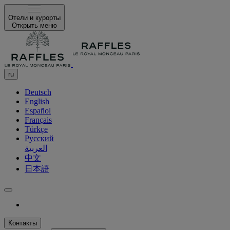
Отели и курорты
Открыть меню
ru
Deutsch
English
Español
Français
Türkçe
Русский
العربية
中文
日本語
Контакты