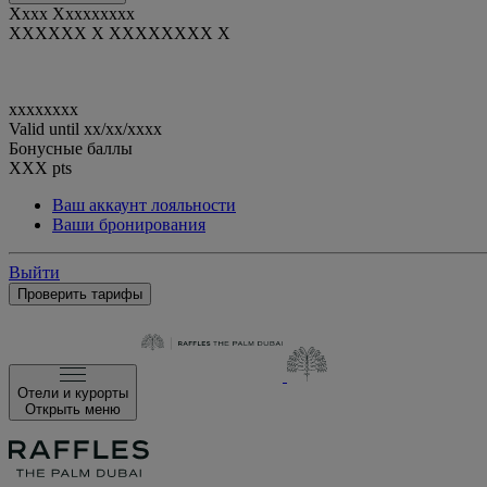
Xxxx Xxxxxxxxx
XXXXXX X XXXXXXXX X
xxxxxxxx
Valid until
xx/xx/xxxx
Бонусные баллы
XXX
pts
Ваш аккаунт лояльности
Ваши бронирования
Выйти
Проверить тарифы
Отели и курорты
Открыть меню