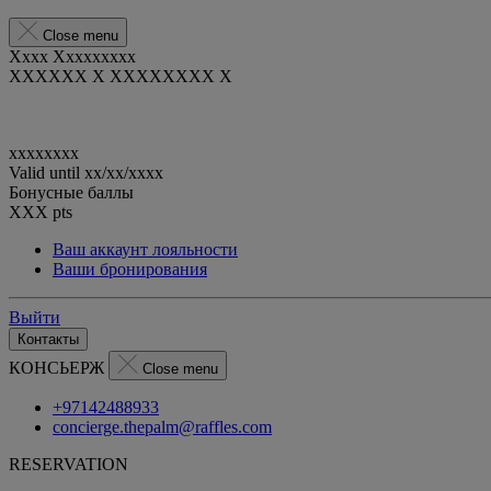
Close menu
Xxxx Xxxxxxxxx
XXXXXX X XXXXXXXX X
xxxxxxxx
Valid until
xx/xx/xxxx
Бонусные баллы
XXX
pts
Ваш аккаунт лояльности
Ваши бронирования
Выйти
Контакты
КОНСЬЕРЖ
Close menu
+97142488933
concierge.thepalm@raffles.com
RESERVATION