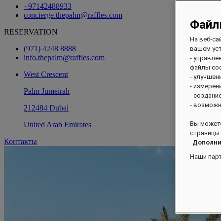
+97142488933
concierge.thepalm@raffles.com
Файл
RESERVATION
На веб-са
(971) 4248 8888
вашем уст
info.thepalm@raffles.com
- управле
файлы coo
West Crescent
- улучшен
- измерен
Palm Jumeirah
- создани
- возможн
212484 Dubai
Вы можете
United Arab Emirates
страницы.
Контакты
Дополни
Наши пар