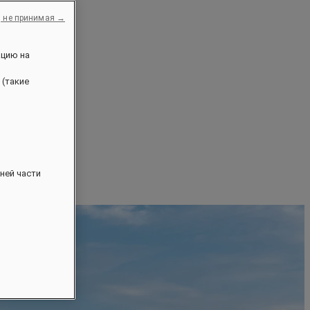
, не принимая →
ацию на
 (такие
ней части