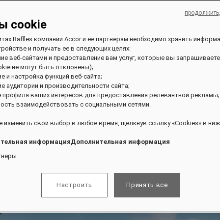
продолжить
ы cookie
йтах Raffles компании Accor и ее партнерам необходимо хранить информ
ройстве и получать ее в следующих целях:
ние веб-сайтами и предоставление вам услуг, которые вы запрашиваете
kie не могут быть отклонены);
ие и настройка функций веб-сайта;
ие аудитории и производительности сайта;
е профиля ваших интересов для предоставления релевантной рекламы;
ость взаимодействовать с социальными сетями.
 изменить свой выбор в любое время, щелкнув ссылку «Cookies» в ниж
тельная информацияДополнительная информация
тнеры
Настроить
Принять все