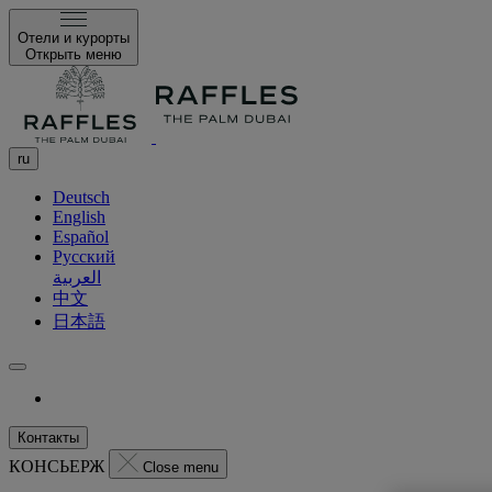
Отели и курорты
Открыть меню
ru
Deutsch
English
Español
Русский
العربية
中文
日本語
Контакты
КОНСЬЕРЖ
Close menu