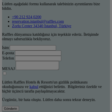
Lütfen aşağıdaki formu kullanarak talebinizin ayrıntılarını bize
bildin.
+90 212 924 0200
reservation.istanbul@raffles.com
Zorlu Center 34340 İstanbul, Türkiye
Raffles dünyamıza katıldığınız için teşekkür ederiz. İletişimde
olmayı sabırsızlıkla bekliyoruz.
İsim
E-posta
Telefon
MESAJ
Lütfen Raffles Hotels & Resorts'un gizlilik politikasını
okuduğunuzu ve
kabul
ettiğinizi belirtin. Bilgileriniz özeldir ve
hiçbir üçüncü tarafla paylaşılmayacaktır.
Üzgünüz, bir hata oluştu. Lütfen daha sonra tekrar deneyin.
Gönderin