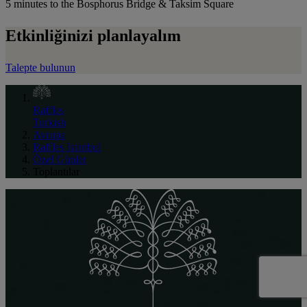
5 minutes to the Bosphorus Bridge & Taksim Square
Etkinliğinizi planlayalım
Talepte bulunun
Raffles
Turkish
Avrupa
Raffles Istanbul
Özel Günler
Toplantılar