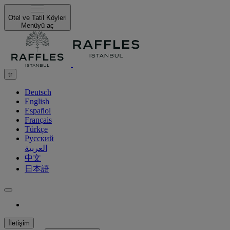
Otel ve Tatil Köyleri
Menüyü aç
tr
Deutsch
English
Español
Français
Türkçe
Русский
العربية
中文
日本語
İletişim