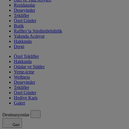
Rezidanslar
Deneyimler
Teklifler
Özel Günler
Butik
Raffles’ta Sürdürülebilirlik
Yakında Açılıyor
Hakkında
Dergi
Özel Teklifler
Hakkında
Odalar ve Süitler
Yeme-içme
Wellness
Deneyimler
Teklifler
Özel Günler
Hediye Kartı
Galeri
Destinasyonlar
Geri