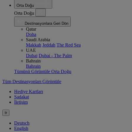
Orta Doğu
Orta Doğu
Destinasyonlara Geri Dön
Qatar
Doha
Saudi Arabia
Makkah
Jeddah
The Red Sea
UAE
Dubai
Dubai - The Palm
Bahrain
Bahrain
Tümünü Görüntüle Orta Doğu
Tüm Destinasyonları Görüntüle
Hediye Kartları
Sadakat
İletişim
tr
Deutsch
English