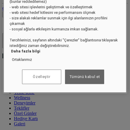
(bunlar reddedilemez)
- web sitesi işlevlerini geliştirmek ve özelleştirmek
Oturumu Kapat
- web sitesi hedef kitlesini ve performansını ölçmek
Fiyatları Kontrol Et
- size alakalı reklamlar sunmak için ilgi alanlarınızın profilini
çıkarmak
- sosyal ağlarla etkileşim kurmanıza imkan sağlamak.
Tercihlerinizi, sayfanın altındaki "Çerezler" bağlantısına tıklayarak
Otel ve Tatil Köyleri
Menüyü aç
istediğiniz zaman değiştirebilirsiniz.
Daha fazla bilgi
Ortaklarımız
Özel Teklifler
Özelleştir
Tümünü kabul et
Hakkında
Odalar ve Süitler
Yeme-içme
Wellness
Deneyimler
Teklifler
Özel Günler
Hediye Kartı
Galeri