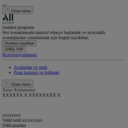
Close menu
Sadakat programı
Her konaklamada tasarruf etmeye başlamak ve ayrıcalıklı
avantajlardan yararlanmak için bugün kaydolun.
Ücretsiz kaydolun
GİRİŞ YAP
Rezervasyonlarınız
Avantajlar ve statü
Puan kazanın ve kullanın
Close menu
Xxxx Xxxxxxxxx
XXXXXX X XXXXXXXX X
xxxxxxxx
Valid until
xx/xx/xxxx
Ödül puanlar