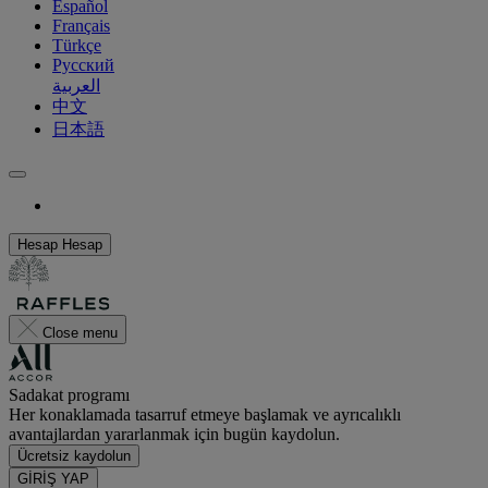
Español
Français
Türkçe
Русский
العربية
中文
日本語
Hesap
Hesap
Close menu
Sadakat programı
Her konaklamada tasarruf etmeye başlamak ve ayrıcalıklı
avantajlardan yararlanmak için bugün kaydolun.
Ücretsiz kaydolun
GİRİŞ YAP