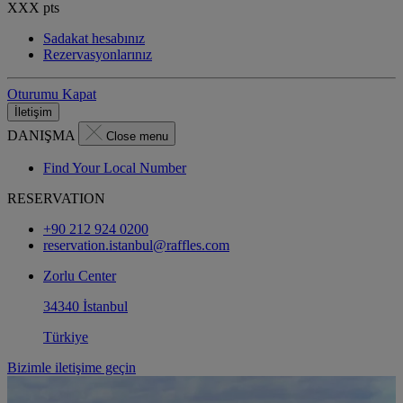
XXX
pts
Sadakat hesabınız
Rezervasyonlarınız
Oturumu Kapat
İletişim
DANIŞMA
Close menu
Find Your Local Number
RESERVATION
+90 212 924 0200
reservation.istanbul@raffles.com
Zorlu Center
34340 İstanbul
Türkiye
Bizimle iletişime geçin