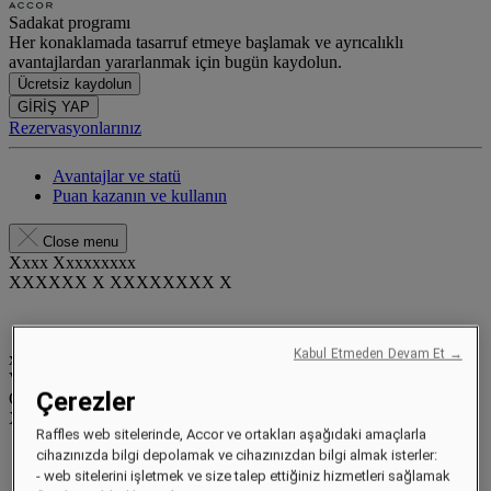
Sadakat programı
Her konaklamada tasarruf etmeye başlamak ve ayrıcalıklı
avantajlardan yararlanmak için bugün kaydolun.
Ücretsiz kaydolun
GİRİŞ YAP
Rezervasyonlarınız
Avantajlar ve statü
Puan kazanın ve kullanın
Close menu
Xxxx Xxxxxxxxx
XXXXXX X XXXXXXXX X
Kabul Etmeden Devam Et →
xxxxxxxx
Valid until
xx/xx/xxxx
Çerezler
Ödül puanlar
XXX
pts
Raffles web sitelerinde, Accor ve ortakları aşağıdaki amaçlarla
Sadakat hesabınız
cihazınızda bilgi depolamak ve cihazınızdan bilgi almak isterler:
Rezervasyonlarınız
- web sitelerini işletmek ve size talep ettiğiniz hizmetleri sağlamak