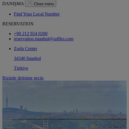
DANIŞMA
Close menu
Find Your Local Number
RESERVATION
+90 212 924 0200
reservation.istanbul@raffles.com
Zorlu Center
34340 İstanbul
Türkiye
Bizimle iletişime geçin