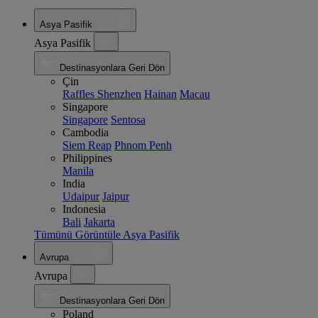
Asya Pasifik
Asya Pasifik
Destinasyonlara Geri Dön
Çin
Raffles Shenzhen
Hainan
Macau
Singapore
Singapore
Sentosa
Cambodia
Siem Reap
Phnom Penh
Philippines
Manila
India
Udaipur
Jaipur
Indonesia
Bali
Jakarta
Tümünü Görüntüle Asya Pasifik
Avrupa
Avrupa
Destinasyonlara Geri Dön
Poland