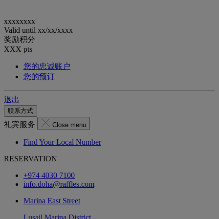
xxxxxxxx
Valid until
xx/xx/xxxx
奖励积分
XXX
pts
您的忠诚账户
您的预订
退出
联系方式
礼宾服务
Close menu
Find Your Local Number
RESERVATION
+974 4030 7100
info.doha@raffles.com
Marina East Street
Lusail Marina District