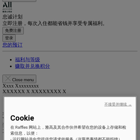
忠诚计划
立即注册，每次入住都能省钱并享受专属福利。
免费注册
登录
您的预订
福利与等级
赚取并兑换积分
Close menu
Xxxx Xxxxxxxxx
XXXXXX X XXXXXXXX X
不接受并继续 →
xxxxxxxx
Cookie
Valid until
xx/xx/xxxx
奖励积分
在 Raffles 网站上，雅高及其合作伙伴希望在您的设备上存储和检
XXX
pts
索信息，以便：
- 运行网站并向您提供您请求的服务（这两类事情都不能拒绝）