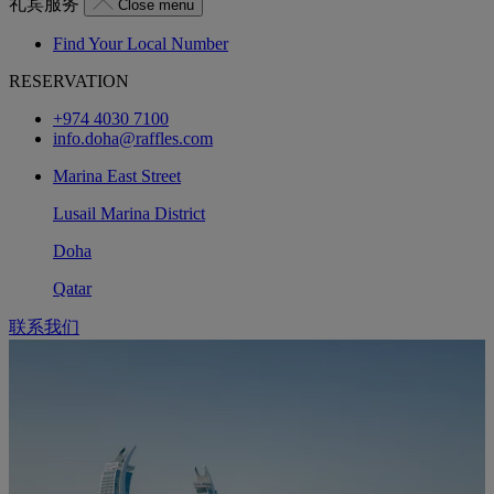
礼宾服务
Close menu
Find Your Local Number
RESERVATION
+974 4030 7100
info.doha@raffles.com
Marina East Street
Lusail Marina District
Doha
Qatar
联系我们