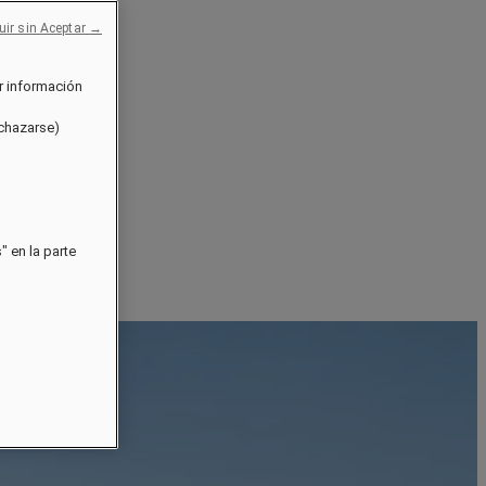
uir sin Aceptar →
r información
echazarse)
 en la parte