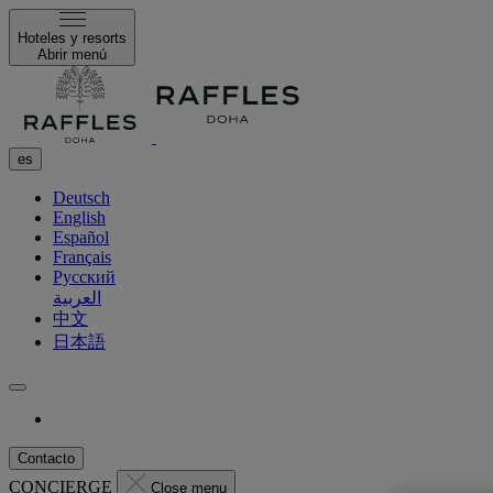
Hoteles y resorts
Abrir menú
es
Deutsch
English
Español
Français
Русский
العربية
中文
日本語
Contacto
CONCIERGE
Close menu