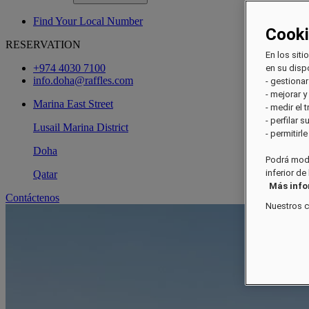
Find Your Local Number
Cook
RESERVATION
En los siti
+974 4030 7100
en su dispo
info.doha@raffles.com
- gestionar
- mejorar y
Marina East Street
- medir el 
- perfilar 
Lusail Marina District
- permitirl
Doha
Podrá modi
inferior de
Qatar
Más inf
Contáctenos
Nuestros 