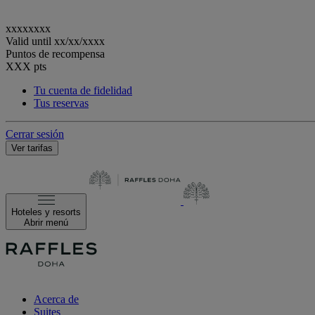
xxxxxxxx
Valid until
xx/xx/xxxx
Puntos de recompensa
XXX
pts
Tu cuenta de fidelidad
Tus reservas
Cerrar sesión
Ver tarifas
Hoteles y resorts
Abrir menú
Acerca de
Suites