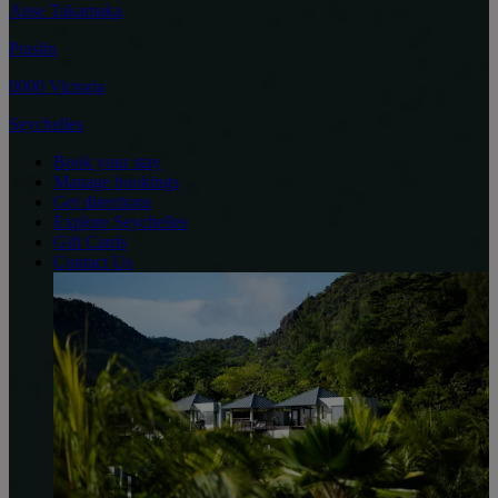
Anse Takamaka
Praslin
0000 Victoria
Seychelles
Book your stay
Manage bookings
Get directions
Explore Seychelles
Gift Cards
Contact Us