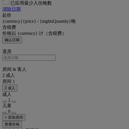
已应用最少入住晚数
清除日期
起价
{currency}{price} / {nightsQuantity}晚
含税费
价格以 {currency} 计（含税费）
确认日期
退房
房间 & 客人
2 成人
房间 1
2 成人
成人
2
儿童
0
+ 添加房间
查看价格