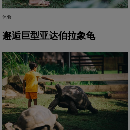
体验
邂逅巨型亚达伯拉象龟