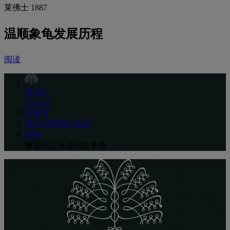
莱佛士 1887
温顺象龟发展历程
阅读
莱佛士
Chinese
印度洋
塞舌尔莱佛士酒店
体验
邂逅巨型亚达伯拉象龟