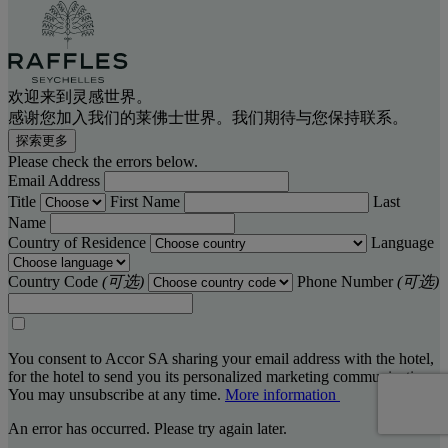
欢迎来到灵感世界。
感谢您加入我们的莱佛士世界。我们期待与您保持联系。
探索更多
Please check the errors below.
Email Address
Title
First Name
Last
Name
Country of Residence
Language
Country Code
(可选)
Phone Number
(可选)
You consent to Accor SA sharing your email address with the hotel,
for the hotel to send you its personalized marketing communications.
You may unsubscribe at any time.
More information
An error has occurred. Please try again later.