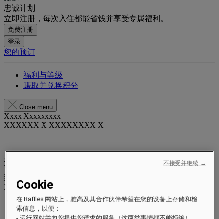
忠诚计划
立即注册，每次入住都能省钱并享受专属福利。
免费注册
登录
您的预订
福利与等级
赚取并兑换积分
Close menu
Xxxx Xxxxxxxxx
XXXXXX X XXXXXXXX X
xxxxxxxx
不接受并继续 →
Valid until
xx/xx/xxxx
奖励积分
Cookie
XXX
pts
在 Raffles 网站上，雅高及其合作伙伴希望在您的设备上存储和检
您的忠诚账户
索信息，以便：
您的预订
- 运行网站并向您提供您请求的服务（这两类事情都不能拒绝）