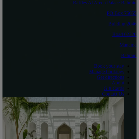
Raffles Al Areen Palace Bahrain
PO Box 75055
Building 2046
Road 62320
Manama
Bahrain
Book your stay
Manage bookings
Get directions
About
Gift Cards
Contact Us