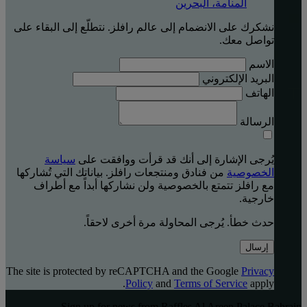
المنامة، البحرين
نشكرك على الانضمام إلى عالم رافلز. نتطلّع إلى البقاء على
تواصل معك.
الاسم
البريد الإلكتروني
الهاتف
الرسالة
يُرجى الإشارة إلى أنك قد قرأت ووافقت على
سياسة
الخصوصية
من فنادق ومنتجعات رافلز. بياناتك التي تُشاركها
مع رافلز تتمتع بالخصوصية ولن نشاركها أبداً مع أطراف
خارجية.
حدث خطأ. يُرجى المحاولة مرة أخرى لاحقاً.
إرسال
The site is protected by reCAPTCHA and the Google
Privacy
Policy
and
Terms of Service
apply.
Sign up for news from Raffles Al Areen Palace Bahrain