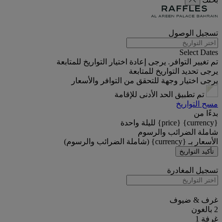
تسجيل الوصول
Select Dates
تم تغيير التوافر. يرجى إعادة اختيار التواريخ للمتابعة
يرجى تحديد التواريخ للمتابعة
يرجى اختيار وجهة للتحقق من التوافر والأسعار
تم تطبيق الحد الأدنى للإقامة
مسح التواريخ
بدءًا من
{currency} {price} لليلة واحدة
شاملة الضرائب والرسوم
الأسعار بـ {currency} (شاملة الضرائب والرسوم)
تأكيد التواريخ
تسجيل المغادرة
غرف & ضيوف
2 بالغون
غرفة 1