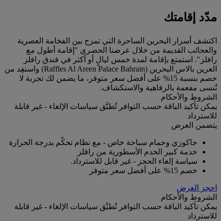
مدّد إقامتك
اكتشف أسرار البحرين الساحرة التي تمزج بين الفخامة العصرية
والعجائب القديمة من خلال عرضنا الحصري "إقامة أطول مع
رافلز". استمتع بإقامة لمدة خمس ليالٍ أو أكثر في فندق رافلز
العرين بالاس البحرين (Raffles Al Areen Palace Bahrain) واستفِد من
خصم بنسبة 15% على أفضل سعر متوفر، ما يضمن لك تجربة لا
تُنسى مفعمة بالرفاهية والاستكشاف.
الشروط والأحكام
يمكن تأكيد الباقة حسب التوافر تُطبَّق سياسات الإلغاء - غير قابلة
للاسترداد
يتضمن العرض
جاكوزي وحمام سباحة خاص - مع نظام تحكّم بدرجة الحرارة
خدمة كبير الخدم الأسطورية من رافلز
سياسة إلغاء الحجز - غير قابل للاسترداد.
خصم 15% على أفضل سعر متوفر
احجز العرض
الشروط والأحكام
يمكن تأكيد الباقة حسب التوافر تُطبَّق سياسات الإلغاء - غير قابلة
للاسترداد