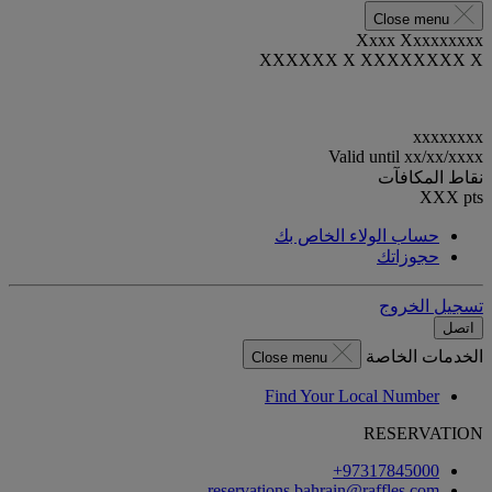
Close menu
Xxxx Xxxxxxxxx
XXXXXX X XXXXXXXX X
xxxxxxxx
Valid until
xx/xx/xxxx
نقاط المكافآت
XXX
pts
حساب الولاء الخاص بك
حجوزاتك
تسجيل الخروج
اتصل
الخدمات الخاصة
Close menu
Find Your Local Number
RESERVATION
‎+97317845000‏
reservations.bahrain@raffles.com