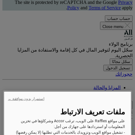
The site is protected by reCAPTCHA and the Google
Privacy
Policy
and
Terms of Service
apply.
حساب
حساب
Close menu
برنامج الولاء
سجّل اليوم لتوفير المال في كل إقامة والاستفادة من المزايا
الحصرية.
سجّل مجانًا
تسجيل الدخول
حجوزاتك
المزايا والحالة
اكسب واستبدل النقاط
استمرار بدون موافقة ←
Close menu
ملفات تعريف الارتباط
Xxxx Xxxxxxxxx
XXXXXX X XXXXXXXX X
على مواقع Raffles على الويب، ترغب Accor وشركاؤها في تخزين
المعلومات أو استردادها على جهازك من أجل:
- تشغيل مواقع الويب وتزويدك بالخدمات التي تطلبها (لا يمكن رفضها)