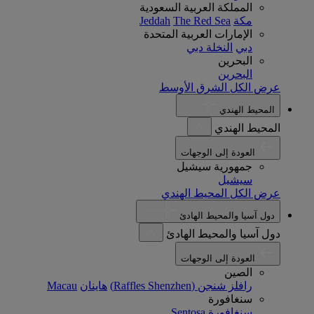
المملكة العربية السعودية
مكة
The Red Sea
Jeddah
الإمارات العربية المتحدة
دبي
النخلة دبي
البحرين
البحرين
عرض الكل الشرق الأوسط
المحيط الهندي
المحيط الهندي
العودة إلى الوجهات
جمهورية سيشيل
سيشيل
عرض الكل المحيط الهندي
دول آسيا والمحيط الهادئ
دول آسيا والمحيط الهادئ
العودة إلى الوجهات
الصين
رافلز شنجن (Raffles Shenzhen)
هاينان
Macau
سنغافورة
سنغافورة
Sentosa