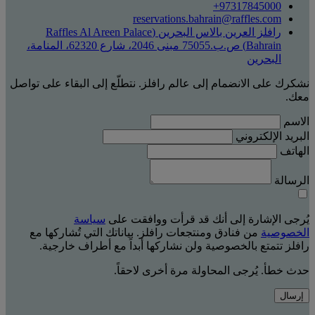
‎+97317845000
reservations.bahrain@raffles.com
رافلز العرين بالاس البحرين (Raffles Al Areen Palace
Bahrain) ص.ب.75055 مبنى 2046، شارع 62320، المنامة،
البحرين
نشكرك على الانضمام إلى عالم رافلز. نتطلّع إلى البقاء على تواصل
معك.
الاسم
البريد الإلكتروني
الهاتف
الرسالة
يُرجى الإشارة إلى أنك قد قرأت ووافقت على
سياسة
الخصوصية
من فنادق ومنتجعات رافلز. بياناتك التي تُشاركها مع
رافلز تتمتع بالخصوصية ولن نشاركها أبداً مع أطراف خارجية.
حدث خطأ. يُرجى المحاولة مرة أخرى لاحقاً.
إرسال