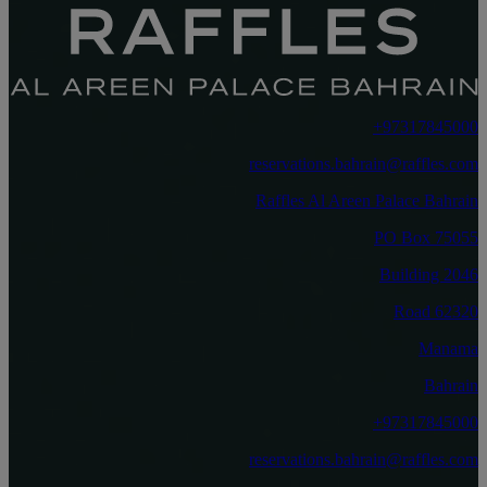
‎+97317845000‏
reservations.bahrain@raffles.com
Raffles Al Areen Palace Bahrain
PO Box 75055
Building 2046
Road 62320
Manama
Bahrain
‎+97317845000‏
reservations.bahrain@raffles.com