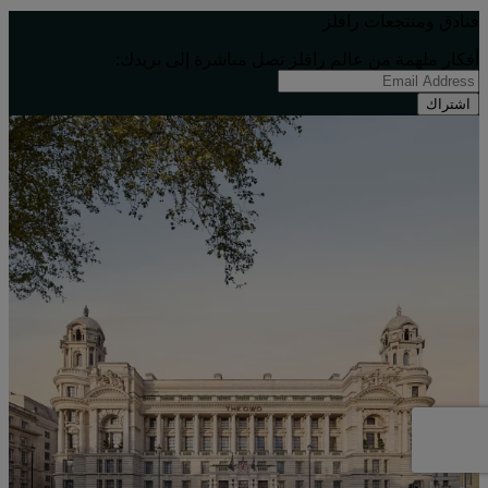
فنادق ومنتجعات رافلز
أفكار ملهِمة من عالم رافلز تصل مباشرة إلى بريدك:
اشتراك