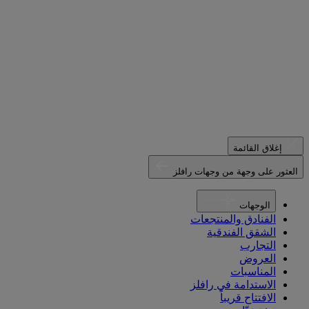
إغلاق القائمة
العثور على وجهة من وجهات رافلز
الوجهات
الفنادق والمنتجعات
الشقق الفندقية
التجارب
العروض
المناسبات
الاستدامة في رافلز
الافتتاح قريباً