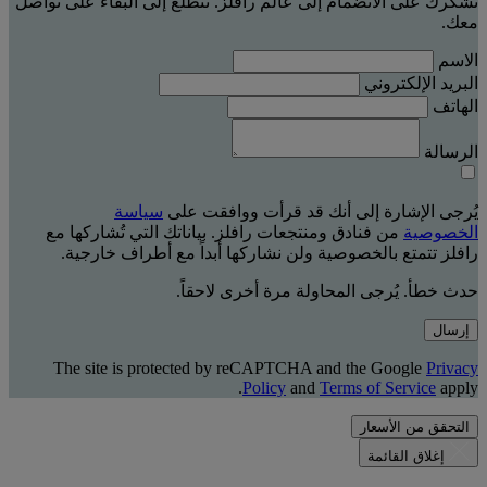
نشكرك على الانضمام إلى عالم رافلز. نتطلّع إلى البقاء على تواصل
معك.
الاسم
البريد الإلكتروني
الهاتف
الرسالة
يُرجى الإشارة إلى أنك قد قرأت ووافقت على
سياسة
الخصوصية
من فنادق ومنتجعات رافلز. بياناتك التي تُشاركها مع
رافلز تتمتع بالخصوصية ولن نشاركها أبداً مع أطراف خارجية.
حدث خطأ. يُرجى المحاولة مرة أخرى لاحقاً.
إرسال
The site is protected by reCAPTCHA and the Google
Privacy
Policy
and
Terms of Service
apply.
التحقق من الأسعار
إغلاق القائمة