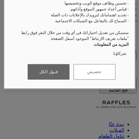
xxxxxxxx
- تحسين وظائف موقع الويب وتخصيصها
Valid until
xx/xx/xxxx
- قياس أعداد جمهور الموقع وأدائهم
نقاط المكافآت
- تحديد اهتماماتك لتزويدك بالإعلانات ذات الصلة
XXX
pts
- السماح لك بالتفاعل مع الشبكات الاجتماعية.
حساب الولاء الخاص بك
ستتمكن من تعديل اختياراتك في أي وقت من خلال النقر فوق رابط
حجوزاتك
"ملفات تعريف الارتباط" الموجود أسفل الصفحة.
المزيد من المعلومات
تسجيل الخروج
شركاؤنا
التحقق من الأسعار
تخصيص
قبول الكل
الفنادق والمنتجعات
فتح القائمة
نبذة عنّا
الفيلات
تناول الطعام