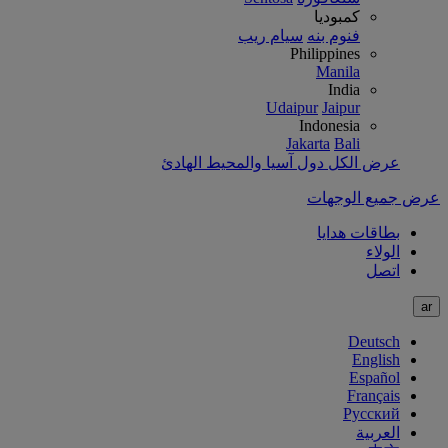
كمبوديا
فنوم بنه
سيام ريب
Philippines
Manila
India
Udaipur
Jaipur
Indonesia
Jakarta
Bali
عرض الكل دول آسيا والمحيط الهادئ
عرض جميع الوجهات
بطاقات هدايا
الولاء
اتصل
ar
Deutsch
English
Español
Français
Русский
العربية