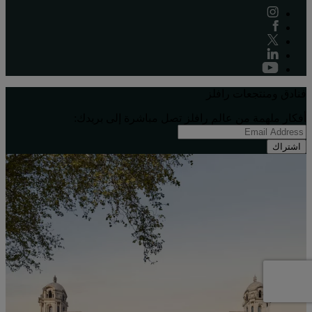
فنادق ومنتجعات رافلز
أفكار ملهِمة من عالم رافلز تصل مباشرة إلى بريدك:
اشتراك