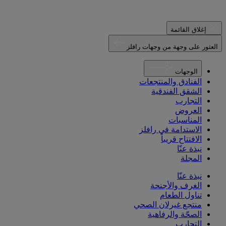
إغلاق القائمة
العثور على وجهة من وجهات رافلز
الوجهات
الفنادق والمنتجعات
الشقق الفندقية
التجارب
العروض
المناسبات
الاستدامة في رافلز
الافتتاح قريباً
نبذة عنّا
المجلة
نبذة عنّا
الغرف والأجنحة
تناول الطعام
منتجع غيرلان الصحي
الصحّة والرفاهية
التجارب