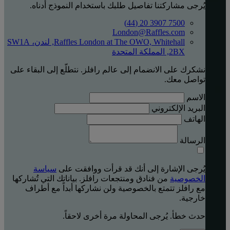
يُرجى مشاركتنا تفاصيل طلبك باستخدام النموذج أدناه.
7500 3907 20 (44)
London@Raffles.com
Raffles London at The OWO, Whitehall, لندن، SW1A
2BX, المملكة المتحدة
نشكرك على الانضمام إلى عالم رافلز. نتطلّع إلى البقاء على
تواصل معك.
الاسم
البريد الإلكتروني
الهاتف
الرسالة
يُرجى الإشارة إلى أنك قد قرأت ووافقت على
سياسة
الخصوصية
من فنادق ومنتجعات رافلز. بياناتك التي تُشاركها
مع رافلز تتمتع بالخصوصية ولن نشاركها أبداً مع أطراف
خارجية.
حدث خطأ. يُرجى المحاولة مرة أخرى لاحقاً.