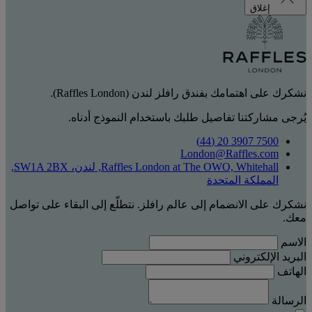
إغلاق
نشكرك على اهتمامك بفندق رافلز لندن (Raffles London).
يُرجى مشاركتنا تفاصيل طلبك باستخدام النموذج أدناه.
7500 3907 20 (44)
London@Raffles.com
Raffles London at The OWO, Whitehall, لندن، SW1A 2BX,
المملكة المتحدة
نشكرك على الانضمام إلى عالم رافلز. نتطلّع إلى البقاء على تواصل
معك.
الاسم
البريد الإلكتروني
الهاتف
الرسالة