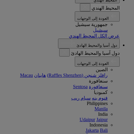
المحيط الهندي
المحيط الهندي
العودة إلى الوجهات
جمهورية سيشيل
سيشيل
عرض الكل المحيط الهندي
دول آسيا والمحيط الهادئ
دول آسيا والمحيط الهادئ
العودة إلى الوجهات
الصين
رافلز شنجن (Raffles Shenzhen)
هاينان
Macau
سنغافورة
سنغافورة
Sentosa
كمبوديا
فنوم بنه
سيام ريب
Philippines
Manila
India
Udaipur
Jaipur
Indonesia
Jakarta
Bali