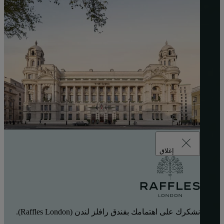
إغلاق
نشكرك على اهتمامك بفندق رافلز لندن (Raffles London).