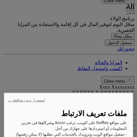
Close menu
برنامج الولاء
سجّل اليوم لتوفير المال في كل إقامة والاستفادة من المزايا
الحصرية.
سجّل مجانًا
تسجيل الدخول
حجوزاتك
المزايا والحالة
اكسب واستبدل النقاط
Close menu
Xxxx Xxxxxxxxx
XXXXXX X XXXXXXXX X
استمرار بدون موافقة ←
ملفات تعريف الارتباط
xxxxxxxx
Valid until
xx/xx/xxxx
على مواقع Raffles على الويب، ترغب Accor وشركاؤها في تخزين
نقاط المكافآت
المعلومات أو استردادها على جهازك من أجل:
XXX
pts
- تشغيل مواقع الويب وتزويدك بالخدمات التي تطلبها (لا يمكن رفضها)