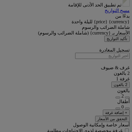
تم تطبيق الحد الأدنى للإقامة
مسح التواريخ
بدءًا من
{currency} {price} لليلة واحدة
شاملة الضرائب والرسوم
الأسعار بـ {currency} (شاملة الضرائب والرسوم)
تأكيد التواريخ
تسجيل المغادرة
غرف & ضيوف
2 بالغون
غرفة 1
2 بالغون
بالغون
2
أطفال
0
+ إضافة غرفة
التحقق من الأسعار
أسعار خاصة وإمكانية الوصول
غرفة مخصصة لذوي الاحتياجات مطلوبة