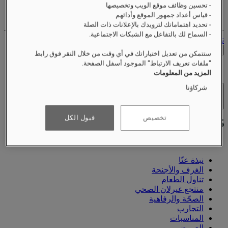
- تحسين وظائف موقع الويب وتخصيصها
حساب الولاء الخاص بك
- قياس أعداد جمهور الموقع وأدائهم
حجوزاتك
- تحديد اهتماماتك لتزويدك بالإعلانات ذات الصلة
- السماح لك بالتفاعل مع الشبكات الاجتماعية.
تسجيل الخروج
التحقق من الأسعار
ستتمكن من تعديل اختياراتك في أي وقت من خلال النقر فوق رابط
"ملفات تعريف الارتباط" الموجود أسفل الصفحة.
المزيد من المعلومات
شركاؤنا
الفنادق والمنتجعات
فتح القائمة
تخصيص
قبول الكل
نبذة عنّا
الغرف والأجنحة
تناول الطعام
منتجع غيرلان الصحي
الصحّة والرفاهية
التجارب
المناسبات
العروض