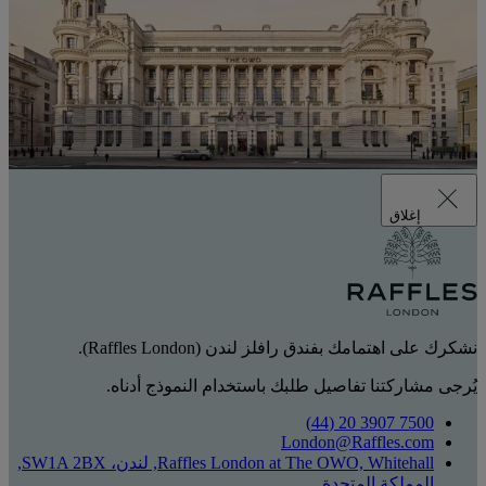
إغلاق
نشكرك على اهتمامك بفندق رافلز لندن (Raffles London).
يُرجى مشاركتنا تفاصيل طلبك باستخدام النموذج أدناه.
7500 3907 20 (44)
London@Raffles.com
Raffles London at The OWO, Whitehall, لندن، SW1A 2BX,
المملكة المتحدة