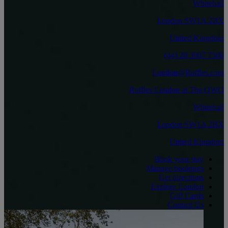
Whitehall
London SW1A 2BX
United Kingdom
7500 3907 20 (44)
London@Raffles.com
Raffles London at The OWO
Whitehall
London SW1A 2BX
United Kingdom
Book your stay
Manage bookings
Get directions
Explore London
Gift Cards
Contact Us