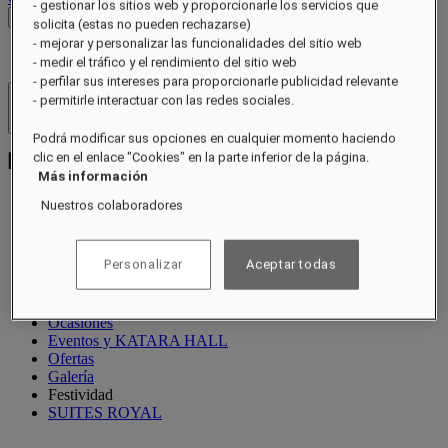
- gestionar los sitios web y proporcionarle los servicios que
Ver tarifas
solicita (estas no pueden rechazarse)
- mejorar y personalizar las funcionalidades del sitio web
- medir el tráfico y el rendimiento del sitio web
- perfilar sus intereses para proporcionarle publicidad relevante
- permitirle interactuar con las redes sociales.
Hoteles y resorts
Abrir menú
Podrá modificar sus opciones en cualquier momento haciendo
clic en el enlace "Cookies" en la parte inferior de la página.
Más información
Nuestros colaboradores
Acerca de
Suites
Personalizar
Aceptar todas
Restaurantes
Bienestar
Experiencias
Ocasiones
Eventos y KATARA HALL
Ofertas
Galería
Festividad
SUITES ROYAL