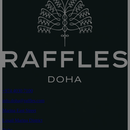
+974 4030 7100
info.doha@raffles.com
Marina East Street
Lusail Marina District