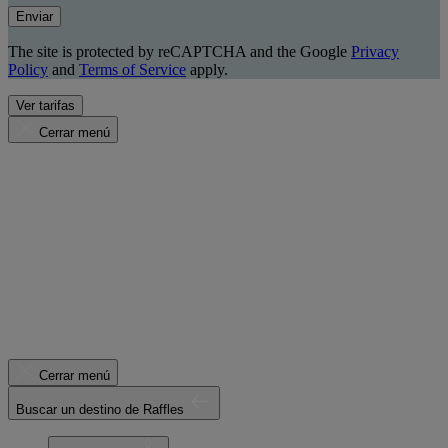
Enviar
The site is protected by reCAPTCHA and the Google
Privacy
Policy
and
Terms of Service
apply.
Ver tarifas
Cerrar menú
Cerrar menú
Buscar un destino de Raffles