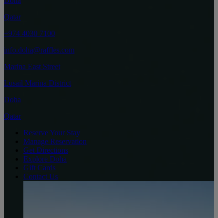
Doha
Qatar
+974 4030 7100
info.doha@raffles.com
Marina East Street
Lusail Marina District
Doha
Qatar
Reserve Your Stay
Manage Reservation
Get Directions
Explore Doha
Gift Cards
Contact Us