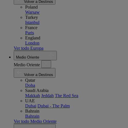
Volver a Destinos
Poland
Warsaw
Turkey
Istanbul
France
Paris
England
London
Ver todo Europa
Medio Oriente
Medio Oriente
Volver a Destinos
Qatar
Doha
Saudi Arabia
Makkah
Jeddah
The Red Sea
UAE
Dubai
Dubai - The Palm
Bahrain
Bahrain
Ver todo Medio Oriente