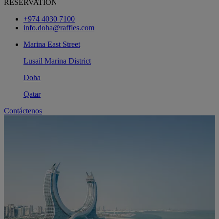
RESERVATION
+974 4030 7100
info.doha@raffles.com
Marina East Street
Lusail Marina District
Doha
Qatar
Contáctenos