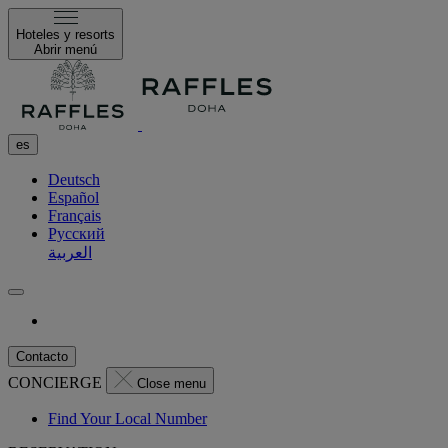
Hoteles y resorts
Abrir menú
es
Deutsch
Español
Français
Русский
العربية
Contacto
CONCIERGE
Close menu
Find Your Local Number