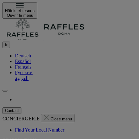
Hôtels et resorts
Ouvrir le menu
fr
Deutsch
Español
Français
Русский
العربية
Contact
CONCIERGERIE
Close menu
Find Your Local Number