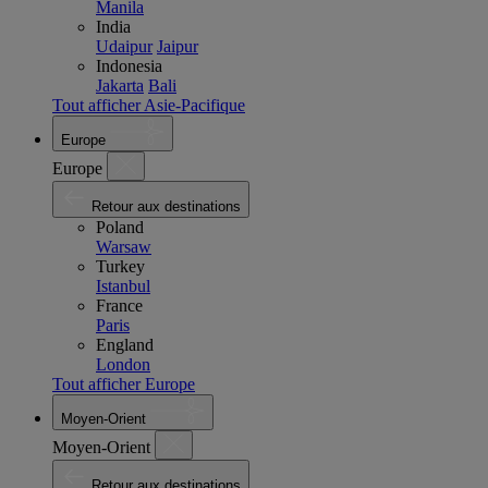
Manila
India
Udaipur
Jaipur
Indonesia
Jakarta
Bali
Tout afficher Asie-Pacifique
Europe
Europe
Retour aux destinations
Poland
Warsaw
Turkey
Istanbul
France
Paris
England
London
Tout afficher Europe
Moyen-Orient
Moyen-Orient
Retour aux destinations