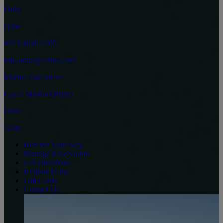
Doha
Qatar
+974 4030 7100
info.doha@raffles.com
Marina East Street
Lusail Marina District
Doha
Qatar
Reserve Your Stay
Manage Reservation
Get Directions
Explore Doha
Gift Cards
Contact Us