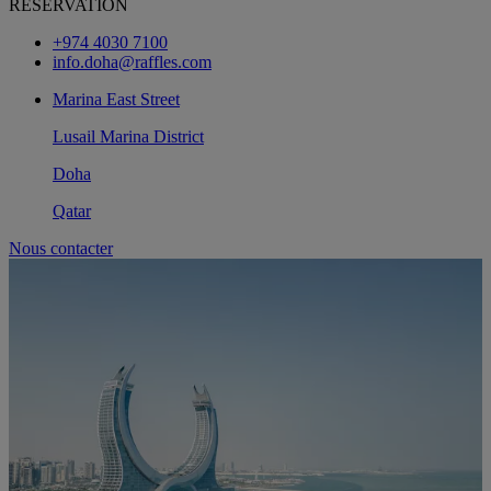
RESERVATION
+974 4030 7100
info.doha@raffles.com
Marina East Street
Lusail Marina District
Doha
Qatar
Nous contacter