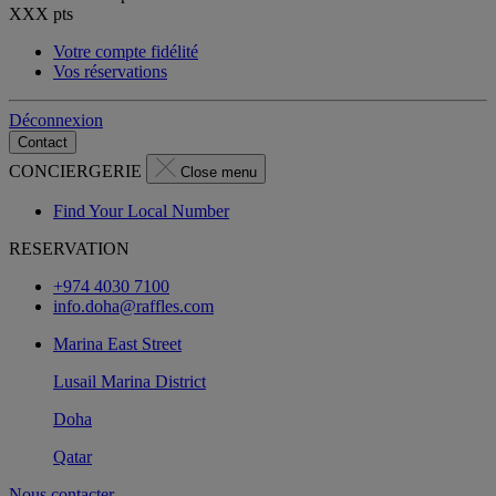
XXX
pts
Votre compte fidélité
Vos réservations
Déconnexion
Contact
CONCIERGERIE
Close menu
Find Your Local Number
RESERVATION
+974 4030 7100
info.doha@raffles.com
Marina East Street
Lusail Marina District
Doha
Qatar
Nous contacter