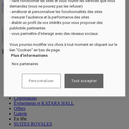
- faire fonctionner les sites et vous fournir les services que vous
Déconnexion
demandez (vous ne pouvez pas les refuser)
Voir les tarifs
- améliorer et personnaliser les fonctionnalités des sites
- mesurer l'audience et la performance des sites
- établir un profil de vos intérêts pour vous proposer des
publicités pertinentes
- vous permettre d'interagir avec des réseaux sociaux.
Hôtels et resorts
Ouvrir le menu
Vous pourrez modifier vos choix à tout moment en cliquant sur le
lien "Cookies" en bas de page.
Plus d'informations
Nos partenaires
À propos
Suites
Personnaliser
Tout accepter
Restauration
Bien-être
Expériences
Célébrations
Évènements et KATARA HALL
Offres
Galerie
En fête
SUITES ROYALES