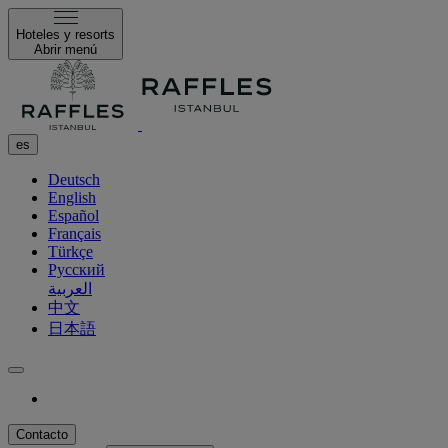
Hoteles y resorts
Abrir menú
es
Deutsch
English
Español
Français
Türkçe
Русский
العربية
中文
日本語
Contacto