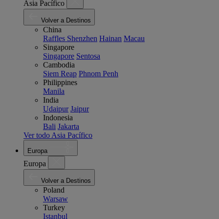
Asia Pacífico
Volver a Destinos
China
Raffles Shenzhen
Hainan
Macau
Singapore
Singapore
Sentosa
Cambodia
Siem Reap
Phnom Penh
Philippines
Manila
India
Udaipur
Jaipur
Indonesia
Bali
Jakarta
Ver todo Asia Pacífico
Europa
Europa
Volver a Destinos
Poland
Warsaw
Turkey
Istanbul