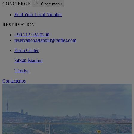
CONCIERGE
Close menu
Find Your Local Number
RESERVATION
+90 212 924 0200
reservation.istanbul@raffles.com
Zorlu Center
34340 İstanbul
Türkiye
Contáctenos