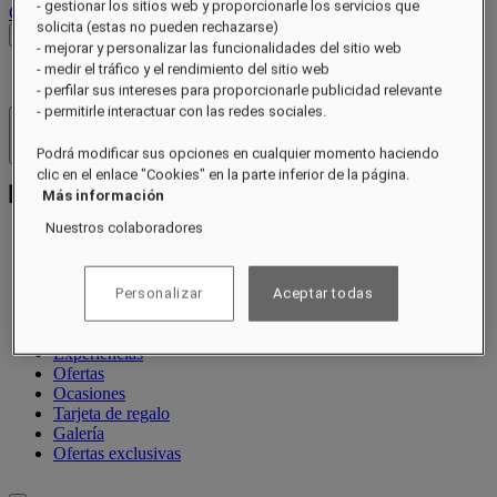
- gestionar los sitios web y proporcionarle los servicios que
Cerrar sesión
solicita (estas no pueden rechazarse)
Ver tarifas
- mejorar y personalizar las funcionalidades del sitio web
- medir el tráfico y el rendimiento del sitio web
- perfilar sus intereses para proporcionarle publicidad relevante
- permitirle interactuar con las redes sociales.
Hoteles y resorts
Abrir menú
Podrá modificar sus opciones en cualquier momento haciendo
clic en el enlace "Cookies" en la parte inferior de la página.
Más información
Nuestros colaboradores
Acerca de
Habitaciones y suites
Personalizar
Aceptar todas
Restaurantes
Bienestar
Experiencias
Ofertas
Ocasiones
Tarjeta de regalo
Galería
Ofertas exclusivas