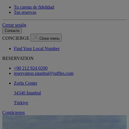
Tu cuenta de fidelidad
Tus reservas
Cerrar sesión
Contacto
CONCIERGE
Close menu
Find Your Local Number
RESERVATION
+90 212 924 0200
reservation.istanbul@raffles.com
Zorlu Center
34340 İstanbul
Türkiye
Contáctenos