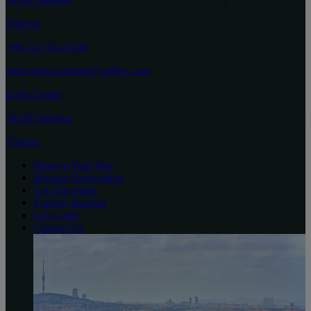
Türkiye
+90 212 924 0200
reservation.istanbul@raffles.com
Zorlu Center
34340 İstanbul
Türkiye
Reserve Your Stay
Manage Reservation
Get Directions
Explore Istanbul
Gift Cards
Contact Us