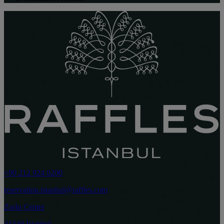
+90 212 924 0200
reservation.istanbul@raffles.com
Zorlu Center
34340 İstanbul