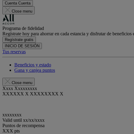
Cuenta
Cuenta
Close menu
Programa de fidelidad
Regístrate hoy para ahorrar en cada estancia y disfrutar de beneficios 
Regístrate gratis
INICIO DE SESIÓN
Tus reservas
Beneficios y estado
Gana y canjea puntos
Close menu
Xxxx Xxxxxxxxx
XXXXXX X XXXXXXXX X
xxxxxxxx
Valid until
xx/xx/xxxx
Puntos de recompensa
XXX
pts