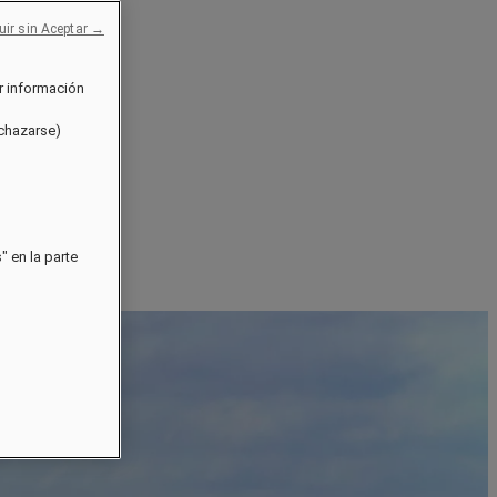
uir sin Aceptar →
r información
echazarse)
 en la parte