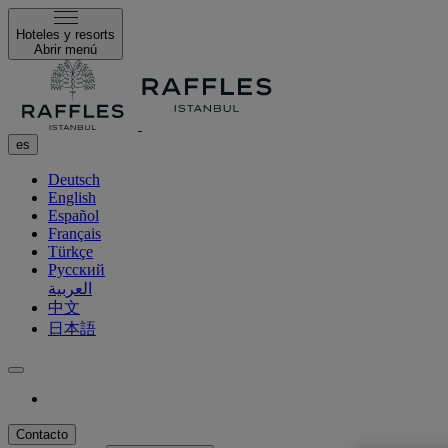
Hoteles y resorts
Abrir menú
es
Deutsch
English
Español
Français
Türkçe
Русский
العربية
中文
日本語
Contacto