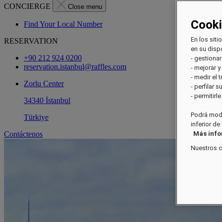
CONCIERGE
Close menu
Cook
Find Your Local Number
En los siti
RESERVATION
en su dispo
+90 212 924 0200
- gestionar
reservation.istanbul@raffles.com
- mejorar y
- medir el 
Zorlu Center
- perfilar 
- permitirl
34340 İstanbul
Podrá modi
Türkiye
inferior de
Contáctenos
Más inf
Nuestros 