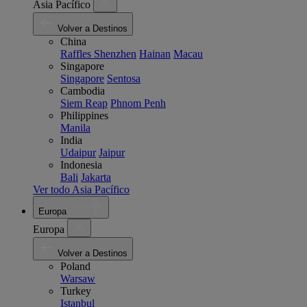
Asia Pacífico
Volver a Destinos
China
Raffles Shenzhen
Hainan
Macau
Singapore
Singapore
Sentosa
Cambodia
Siem Reap
Phnom Penh
Philippines
Manila
India
Udaipur
Jaipur
Indonesia
Bali
Jakarta
Ver todo Asia Pacífico
Europa
Europa
Volver a Destinos
Poland
Warsaw
Turkey
Istanbul