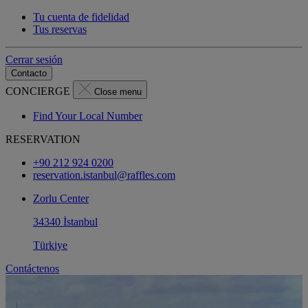
Tu cuenta de fidelidad
Tus reservas
Cerrar sesión
Contacto
CONCIERGE
Close menu
Find Your Local Number
RESERVATION
+90 212 924 0200
reservation.istanbul@raffles.com
Zorlu Center
34340 İstanbul
Türkiye
Contáctenos