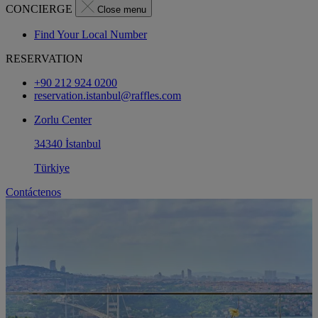
CONCIERGE
Close menu
Find Your Local Number
RESERVATION
+90 212 924 0200
reservation.istanbul@raffles.com
Zorlu Center
34340 İstanbul
Türkiye
Contáctenos