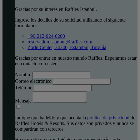
Gracias por su interés en Raffles Istanbul.
Ingrese los detalles de su solicitud utilizando el siguiente
formulario.
+90-212-924-0200
reservation.istanbul@raffles.com
Zorlu Center, 34340, Estambul, Turquía
Gracias por entrar en nuestro mundo Raffles. Esperamos estar
en contacto con usted.
Nombre
Correo electrónico
Teléfono
Mensaje
Indique que ha leído y que acepta la
política de privacidad
de
Raffles Hotels & Resorts. Sus datos son privados y nunca se
compartirán con terceros.
Ha ocurrido un error. Inténtelo nuevamente más tarde.