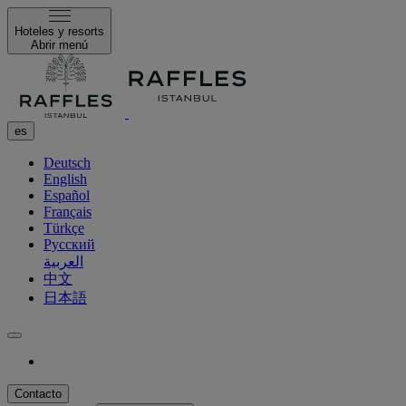
Hoteles y resorts
Abrir menú
es
Deutsch
English
Español
Français
Türkçe
Русский
العربية
中文
日本語
Contacto