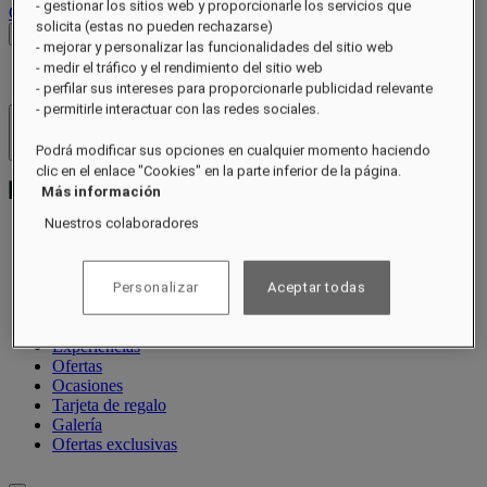
- gestionar los sitios web y proporcionarle los servicios que
Cerrar sesión
solicita (estas no pueden rechazarse)
Ver tarifas
- mejorar y personalizar las funcionalidades del sitio web
- medir el tráfico y el rendimiento del sitio web
- perfilar sus intereses para proporcionarle publicidad relevante
- permitirle interactuar con las redes sociales.
Hoteles y resorts
Abrir menú
Podrá modificar sus opciones en cualquier momento haciendo
clic en el enlace "Cookies" en la parte inferior de la página.
Más información
Nuestros colaboradores
Acerca de
Habitaciones y suites
Personalizar
Aceptar todas
Restaurantes
Bienestar
Experiencias
Ofertas
Ocasiones
Tarjeta de regalo
Galería
Ofertas exclusivas