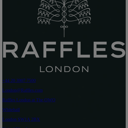
+44 20 3907 7500
London@Raffles.com
Raffles London at The OWO
Whitehall
London SW1A 2BX