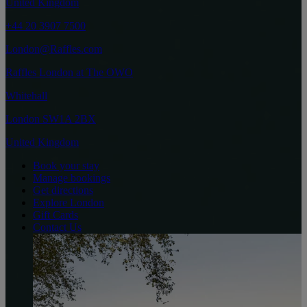
United Kingdom
+44 20 3907 7500
London@Raffles.com
Raffles London at The OWO
Whitehall
London SW1A 2BX
United Kingdom
Book your stay
Manage bookings
Get directions
Explore London
Gift Cards
Contact Us