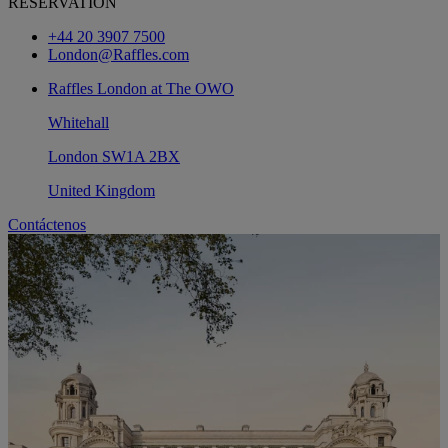
RESERVATION
+44 20 3907 7500
London@Raffles.com
Raffles London at The OWO
Whitehall
London SW1A 2BX
United Kingdom
Contáctenos