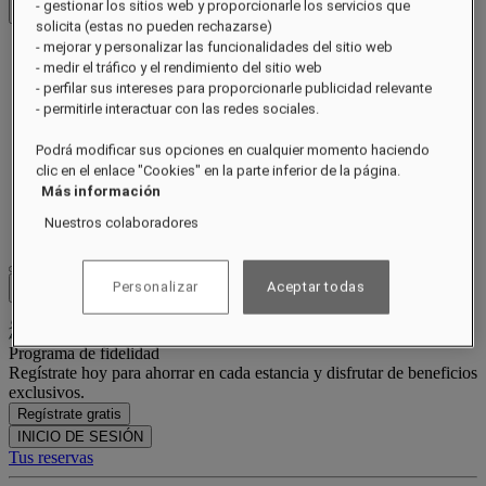
- gestionar los sitios web y proporcionarle los servicios que
Abrir menú
solicita (estas no pueden rechazarse)
- mejorar y personalizar las funcionalidades del sitio web
Acerca de
- medir el tráfico y el rendimiento del sitio web
Habitaciones y suites
Restaurantes
- perfilar sus intereses para proporcionarle publicidad relevante
Spa Guerlain
- permitirle interactuar con las redes sociales.
Experiencias
Ocasiones
Podrá modificar sus opciones en cualquier momento haciendo
Ofertas
clic en el enlace "Cookies" en la parte inferior de la página.
Galería
Más información
Tarjeta de regalo
Nuestros colaboradores
Bienestar
Personalizar
Aceptar todas
Close menu
Programa de fidelidad
Regístrate hoy para ahorrar en cada estancia y disfrutar de beneficios
exclusivos.
Regístrate gratis
INICIO DE SESIÓN
Tus reservas