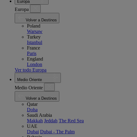
Europa
Europa
Volver a Destinos
Poland
Warsaw
Turkey
Istanbul
France
Paris
England
London
Ver todo Europa
Medio Oriente
Medio Oriente
Volver a Destinos
Qatar
Doha
Saudi Arabia
Makkah
Jeddah
The Red Sea
UAE
Dubai
Dubai - The Palm