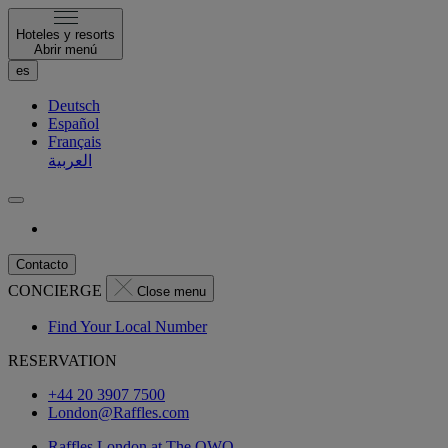
Hoteles y resorts
Abrir menú
es
Deutsch
Español
Français
العربية
Contacto
CONCIERGE
Close menu
Find Your Local Number
RESERVATION
+44 20 3907 7500
London@Raffles.com
Raffles London at The OWO