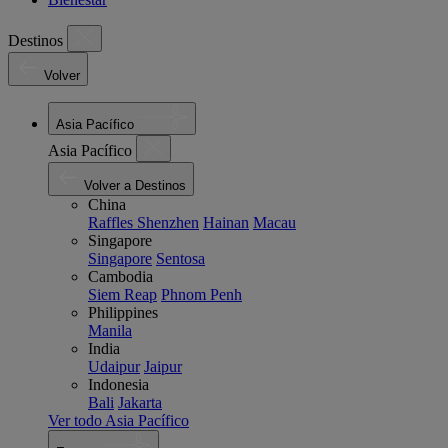
Destinos
Volver
Asia Pacífico
Asia Pacífico
Volver a Destinos
China
Raffles Shenzhen
Hainan
Macau
Singapore
Singapore
Sentosa
Cambodia
Siem Reap
Phnom Penh
Philippines
Manila
India
Udaipur
Jaipur
Indonesia
Bali
Jakarta
Ver todo Asia Pacífico