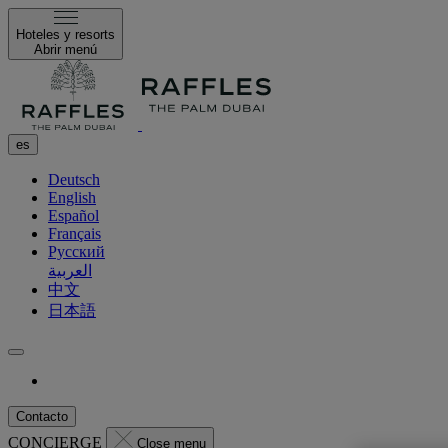
Hoteles y resorts
Abrir menú
es
Deutsch
English
Español
Français
Русский
العربية
中文
日本語
Contacto
CONCIERGE
Close menu