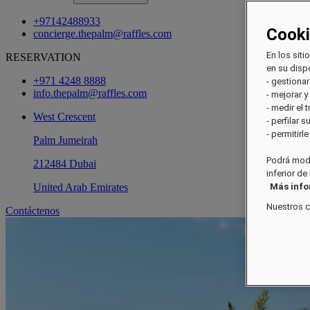
+97142488933
Cook
concierge.thepalm@raffles.com
En los siti
RESERVATION
en su dispo
+971 4248 8888
- gestionar
info.thepalm@raffles.com
- mejorar y
- medir el 
West Crescent
- perfilar 
- permitirl
Palm Jumeirah
Podrá modi
212484 Dubai
inferior de
United Arab Emirates
Más inf
Nuestros 
Contáctenos