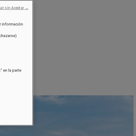
uir sin Aceptar →
r información
echazarse)
 en la parte