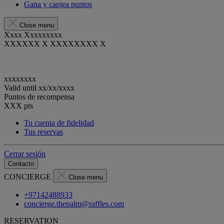
Gana y canjea puntos
Close menu
Xxxx Xxxxxxxxx
XXXXXX X XXXXXXXX X
xxxxxxxx
Valid until
xx/xx/xxxx
Puntos de recompensa
XXX
pts
Tu cuenta de fidelidad
Tus reservas
Cerrar sesión
Contacto
CONCIERGE
Close menu
+97142488933
concierge.thepalm@raffles.com
RESERVATION