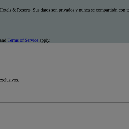
Hotels & Resorts. Sus datos son privados y nunca se compartirán con te
and
Terms of Service
apply.
exclusivos.