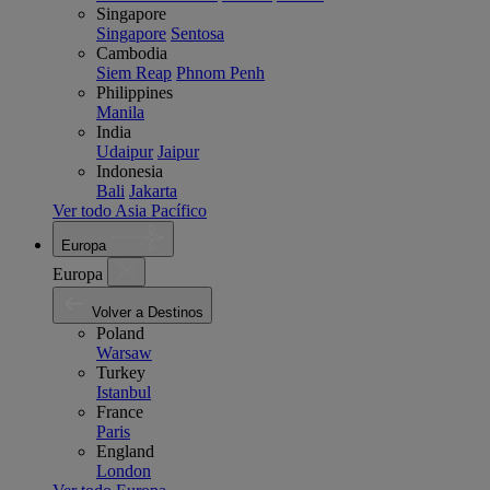
Singapore
Singapore
Sentosa
Cambodia
Siem Reap
Phnom Penh
Philippines
Manila
India
Udaipur
Jaipur
Indonesia
Bali
Jakarta
Ver todo Asia Pacífico
Europa
Europa
Volver a Destinos
Poland
Warsaw
Turkey
Istanbul
France
Paris
England
London