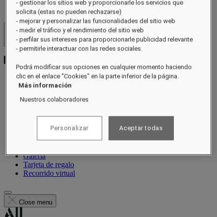
- gestionar los sitios web y proporcionarle los servicios que
solicita (estas no pueden rechazarse)
- mejorar y personalizar las funcionalidades del sitio web
- medir el tráfico y el rendimiento del sitio web
Hoteles y resorts
- perfilar sus intereses para proporcionarle publicidad relevante
Abrir menú
- permitirle interactuar con las redes sociales.
Podrá modificar sus opciones en cualquier momento haciendo
clic en el enlace "Cookies" en la parte inferior de la página.
Más información
Acerca de
Nuestros colaboradores
Habitaciones y suites
Restaurantes
Bienestar
Personalizar
Aceptar todas
Experiencias
Ocasiones
Ofertas
Galería
Tarjeta de regalo
Recorrido virtual
Close menu