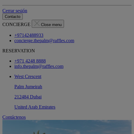
Cerrar sesión
Contacto
CONCIERGE
Close menu
+97142488933
concierge.thepalm@raffles.com
RESERVATION
+971 4248 8888
info.thepalm@raffles.com
West Crescent
Palm Jumeirah
212484 Dubai
United Arab Emirates
Contáctenos