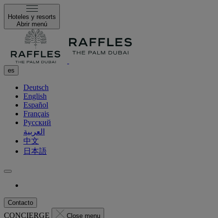
Hoteles y resorts
Abrir menú
es
Deutsch
English
Español
Français
Русский
العربية
中文
日本語
Contacto
CONCIERGE
Close menu