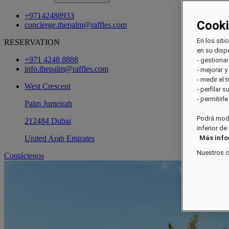
+97142488933
Cook
concierge.thepalm@raffles.com
En los siti
RESERVATION
en su dispo
+971 4248 8888
- gestionar
info.thepalm@raffles.com
- mejorar y
- medir el 
West Crescent
- perfilar 
- permitirl
Palm Jumeirah
Podrá modi
212484 Dubai
inferior de
United Arab Emirates
Más inf
Nuestros 
Contáctenos