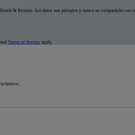
Hotels & Resorts. Sus datos son privados y nunca se compartirán con te
and
Terms of Service
apply.
exclusivos.