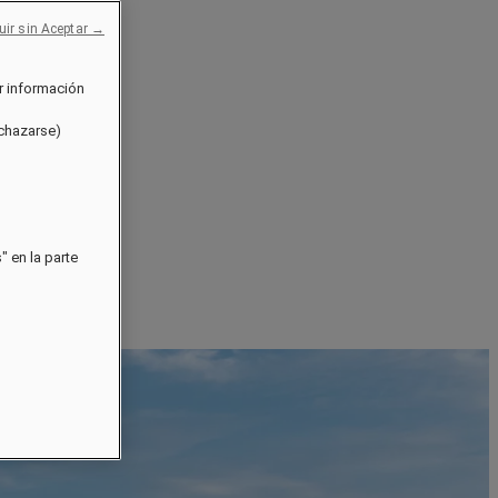
uir sin Aceptar →
r información
echazarse)
 en la parte