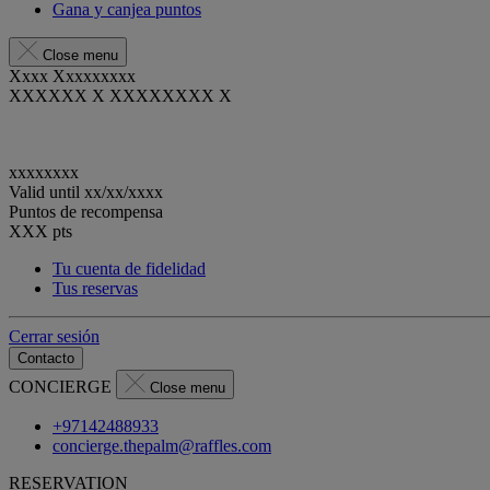
Gana y canjea puntos
Close menu
Xxxx Xxxxxxxxx
XXXXXX X XXXXXXXX X
xxxxxxxx
Valid until
xx/xx/xxxx
Puntos de recompensa
XXX
pts
Tu cuenta de fidelidad
Tus reservas
Cerrar sesión
Contacto
CONCIERGE
Close menu
+97142488933
concierge.thepalm@raffles.com
RESERVATION