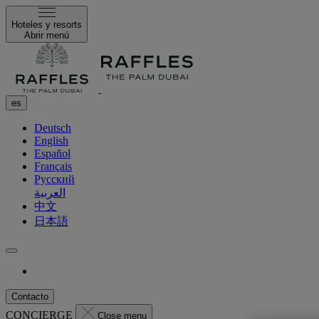
Hoteles y resorts
Abrir menú
es
Deutsch
English
Español
Français
Русский
العربية
中文
日本語
Contacto
CONCIERGE
Close menu