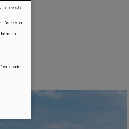
uir sin Aceptar →
r información
echazarse)
 en la parte