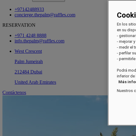
+97142488933
Cook
concierge.thepalm@raffles.com
En los siti
RESERVATION
en su dispo
+971 4248 8888
- gestionar
info.thepalm@raffles.com
- mejorar y
- medir el 
West Crescent
- perfilar 
- permitirl
Palm Jumeirah
Podrá modi
212484 Dubai
inferior de
United Arab Emirates
Más inf
Nuestros 
Contáctenos