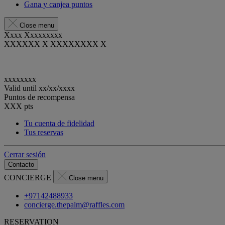
Gana y canjea puntos
Close menu
Xxxx Xxxxxxxxx
XXXXXX X XXXXXXXX X
xxxxxxxx
Valid until
xx/xx/xxxx
Puntos de recompensa
XXX
pts
Tu cuenta de fidelidad
Tus reservas
Cerrar sesión
Contacto
CONCIERGE
Close menu
+97142488933
concierge.thepalm@raffles.com
RESERVATION