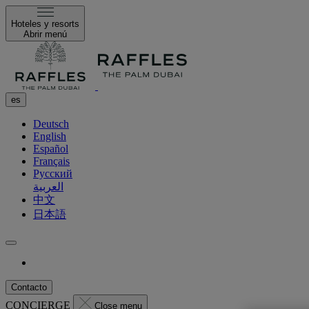
Hoteles y resorts
Abrir menú
es
Deutsch
English
Español
Français
Русский
العربية
中文
日本語
Contacto
CONCIERGE
Close menu