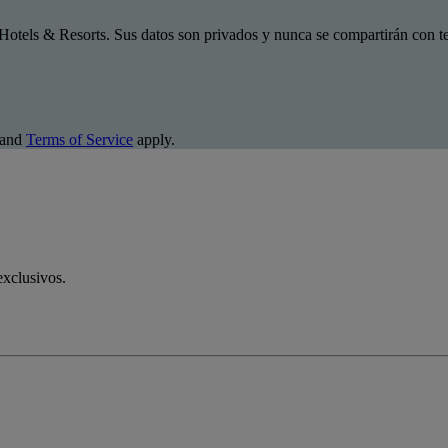
Hotels & Resorts. Sus datos son privados y nunca se compartirán con te
and
Terms of Service
apply.
exclusivos.