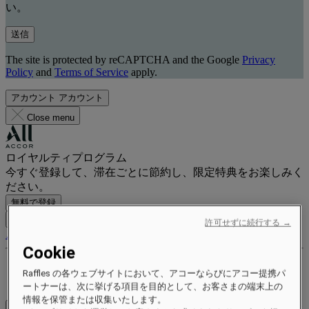
い。
送信
The site is protected by reCAPTCHA and the Google
Privacy
Policy
and
Terms of Service
apply.
アカウント
アカウント
Close menu
ロイヤルティプログラム
今すぐ登録して、滞在ごとに節約し、限定特典をお楽しみく
ださい。
無料で登録
ログイン
許可せずに続行する →
ご予約
Cookie
特典とステータス
Raffles の各ウェブサイトにおいて、アコーならびにアコー提携パ
ポイントを獲得して交換する
ートナーは、次に挙げる項目を目的として、お客さまの端末上の
情報を保管または収集いたします。