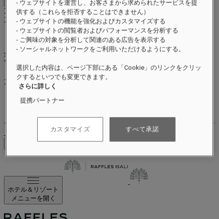
Close menu
- ウェブサイトを運営し、お客さまから求められたサービスを提
Xxxx Xxxxxxxxx
供する（これらを拒否することはできません）
XXXXXX X XXXXXXXX X
- ウェブサイトの機能を強化およびカスタマイズする
- ウェブサイトの閲覧者およびパフォーマンスを分析する
- ご興味の対象を分析して関連のある広告を表示する
- ソーシャルネットワークをご利用いただけるようにする。
xxxxxxxx
Valid until
xx/xx/xxxx
選択した内容は、ページ下部にある「Cookie」のリンクをクリッ
リワードポイント
クするといつでも変更できます。
XXX
pts
さらに詳しく
ロイヤルティアカウント
提携パートナー
ご予約
カスタマイズ
すべて承諾
ログアウト
料金を確認
ホテル＆リゾート
メニューを開く