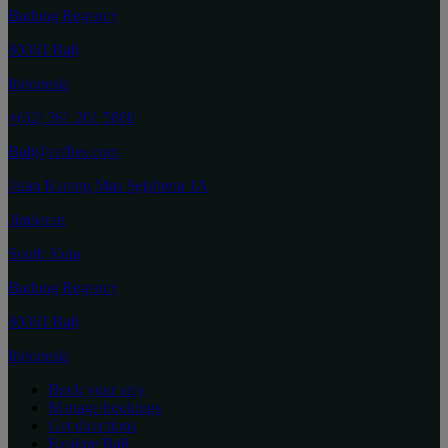
Badung Regency
80361 Bali
Indonesia
+(62) 361 201 5800
Bali@raffles.com
Jalan Karang Mas Sejahtera 1A
Jimbaran
South Kuta
Badung Regency
80361 Bali
Indonesia
Book your stay
Manage bookings
Get directions
Explore Bali