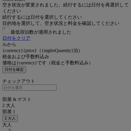
空き状況が変更されました。続行するには日付を再選択して
ください
続行するには日付を選択してください
目的地を選択して、空き状況と料金を確認してください
最低宿泊数が適用されました
日付をクリア
ルから
{currency}{price}（{nightsQuantity}泊）
税金および手数料込み
価格は{currency}です（税金と手数料込み）
日付を確定
チェックアウト
部屋 & ゲスト
2 大人
部屋 1
2 大人
大人
2