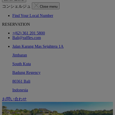
コンシェルジュ
Close menu
Find Your Local Number
RESERVATION
+(62) 361 201 5800
Bali@raffles.com
Jalan Karang Mas Sejahtera 1A
Jimbaran
South Kuta
Badung Regency
80361 Bali
Indonesia
お問い合わせ