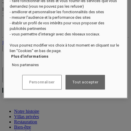
- faire fonctionner les sites et vous fournir les services que vous
Valid until
xx/xx/xxxx
demandez (vous ne pouvez pas les refuser)
Points de récompense
- améliorer et personnaliser les fonctionnalités des sites
XXX
pts
- mesurer l'audience et la performance des sites
- établir un profil de vos intérêts pour vous proposer des
Votre compte fidélité
publicités pertinentes
Vos réservations
- vous permettre d'interagir avec des réseaux sociaux.
Déconnexion
Vous pourrez modifier vos choix à tout moment en cliquant sur le
Voir les tarifs
lien "Cookies" en bas de page.
Plus d'informations
Nos partenaires
Hôtels et resorts
Ouvrir le menu
Personnaliser
Tout accepter
Notre histoire
Villas privées
Restauration
Bien-être