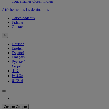
Tout afficher Océan Indien
Afficher toutes les destinations
Cartes-cadeaux
Fidélité
Contact
fr
Deutsch
English
Español
Français
Русский
العربية
中文
日本語
한국어
Compte
Compte