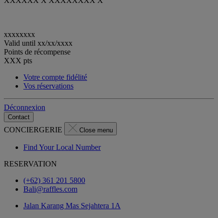
XXXXXX X XXXXXXXX X
xxxxxxxx
Valid until
xx/xx/xxxx
Points de récompense
XXX
pts
Votre compte fidélité
Vos réservations
Déconnexion
Contact
CONCIERGERIE
Close menu
Find Your Local Number
RESERVATION
(+62) 361 201 5800
Bali@raffles.com
Jalan Karang Mas Sejahtera 1A