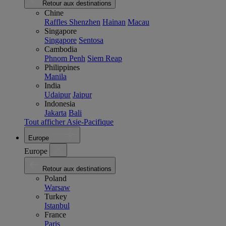
Retour aux destinations
Chine
Raffles Shenzhen
Hainan
Macau
Singapore
Singapore
Sentosa
Cambodia
Phnom Penh
Siem Reap
Philippines
Manila
India
Udaipur
Jaipur
Indonesia
Jakarta
Bali
Tout afficher Asie-Pacifique
Europe
Europe
Retour aux destinations
Poland
Warsaw
Turkey
Istanbul
France
Paris