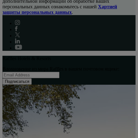
дополнительной информации об обработке ваших
персональных данных ознакомьтесь с нашей
Хартией
защиты персональных данных
.
Raffles Hotels & Resorts
Вдохновение из мира Raffles в вашем почтовом ящике:
Подписаться