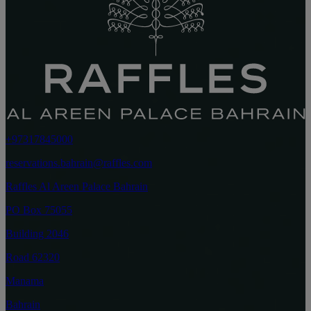
+97317845000
reservations.bahrain@raffles.com
Raffles Al Areen Palace Bahrain
PO Box 75055
Building 2046
Road 62320
Manama
Bahrain