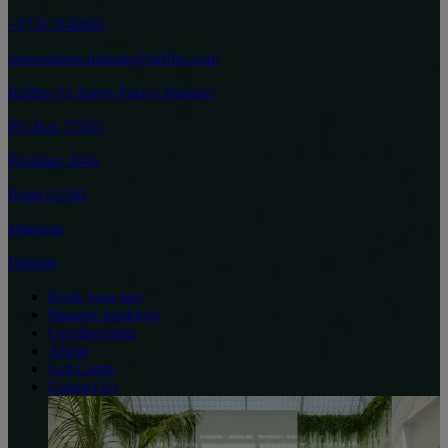
+97317845000
reservations.bahrain@raffles.com
Raffles Al Areen Palace Bahrain
PO Box 75055
Building 2046
Road 62320
Manama
Bahrain
Book your stay
Manage bookings
Get directions
About
Gift Cards
Contact Us