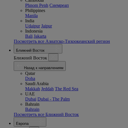
Cambodia
Phnom Penh
Сиемреап
Philippines
Manila
India
Udaipur
Jaipur
Indonesia
Bali
Jakarta
Посмотреть все Азиатско-Тихоокеанский регион
Ближний Восток
Ближний Восток
Назад к направлениям
Qatar
Doha
Saudi Arabia
Makkah
Jeddah
The Red Sea
UAE
Dubai
Dubai - The Palm
Bahrain
Bahrain
Посмотреть все Ближний Восток
Европа