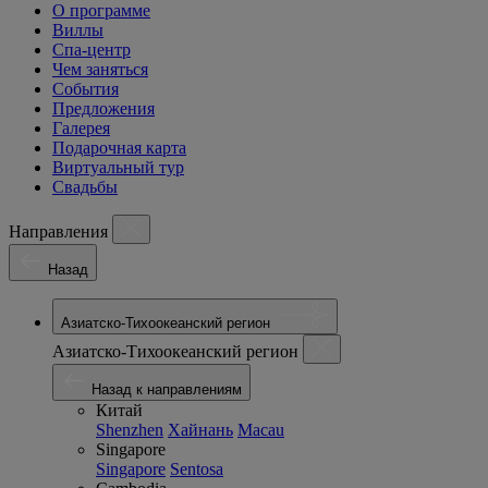
О программе
Виллы
Спа-центр
Чем заняться
События
Предложения
Галерея
Подарочная карта
Виртуальный тур
Свадьбы
Направления
Назад
Азиатско-Тихоокеанский регион
Азиатско-Тихоокеанский регион
Назад к направлениям
Китай
Shenzhen
Хайнань
Macau
Singapore
Singapore
Sentosa