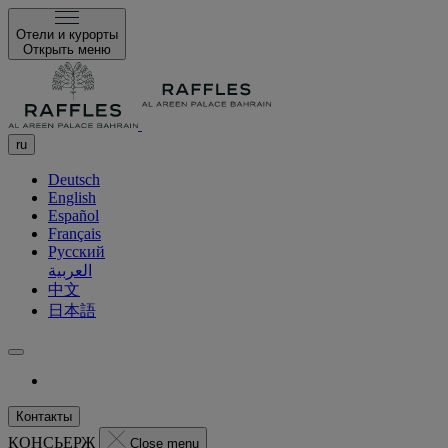
Отели и курорты
Открыть меню
ru
Deutsch
English
Español
Français
Русский
العربية
中文
日本語
Контакты
КОНСЬЕРЖ
Close menu