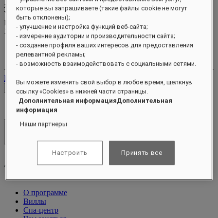
xxxxxxxx
которые вы запрашиваете (такие файлы cookie не могут
Valid until
xx/xx/xxxx
быть отклонены);
Бонусные баллы
- улучшение и настройка функций веб-сайта;
XXX
pts
- измерение аудитории и производительности сайта;
- создание профиля ваших интересов для предоставления
Ваш аккаунт лояльности
релевантной рекламы;
Ваши бронирования
- возможность взаимодействовать с социальными сетями.
Выйти
Вы можете изменить свой выбор в любое время, щелкнув
Проверить тарифы
ссылку «Cookies» в нижней части страницы.
Дополнительная информацияДополнительная
информация
Наши партнеры
Отели и курорты
Открыть меню
Настроить
Принять все
О программе
Виллы
Спа-центр