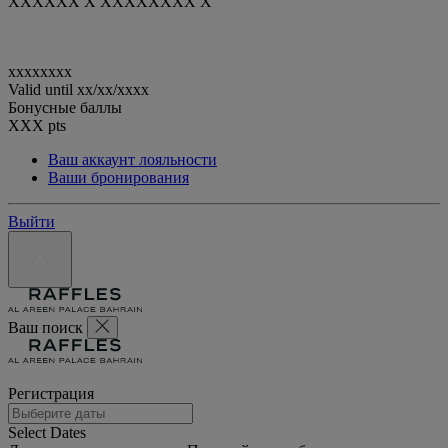
XXXXXX X XXXXXXXX X
xxxxxxxx
Valid until
xx/xx/xxxx
Бонусные баллы
XXX
pts
Ваш аккаунт лояльности
Ваши бронирования
Выйти
Ваш поиск
Регистрация
Select Dates