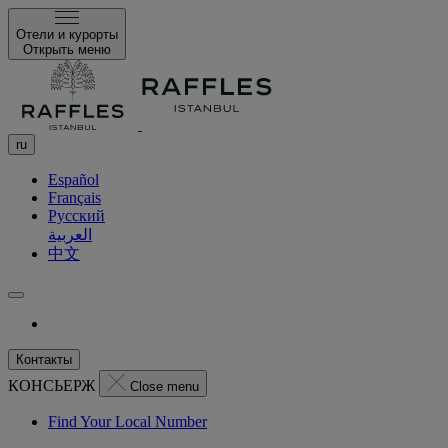
Отели и курорты
Открыть меню
ru
Español
Français
Русский
العربية
中文
Контакты
КОНСЬЕРЖ
Close menu
Find Your Local Number