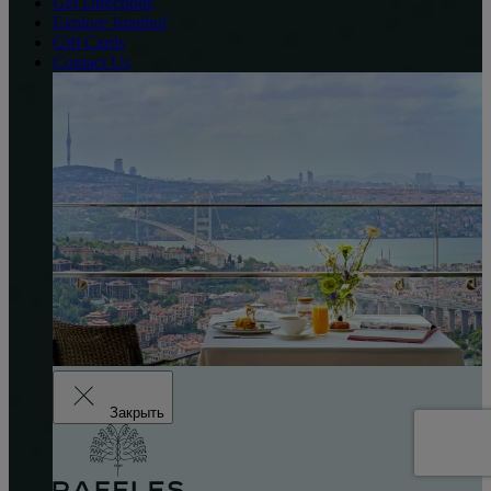
Get Directions
Explore Istanbul
Gift Cards
Contact Us
Закрыть