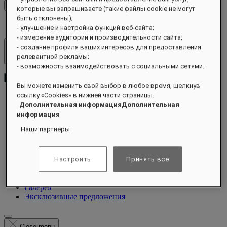
Проверить тарифы
которые вы запрашиваете (такие файлы cookie не могут
быть отклонены);
- улучшение и настройка функций веб-сайта;
- измерение аудитории и производительности сайта;
- создание профиля ваших интересов для предоставления
Отели и курорты
релевантной рекламы;
Открыть меню
- возможность взаимодействовать с социальными сетями.
Вы можете изменить свой выбор в любое время, щелкнув
ссылку «Cookies» в нижней части страницы.
Дополнительная информацияДополнительная
О нас
информация
Номера и люксы
Наши партнеры
Питание
Велнес
Чем заняться
Настроить
Принять все
Предложения
События
Подарочная карта
Галерея
Эксклюзивные предложения
Close menu