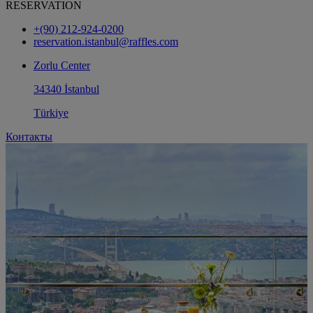
RESERVATION
+(90) 212-924-0200
reservation.istanbul@raffles.com
Zorlu Center
34340 İstanbul
Türkiye
Контакты