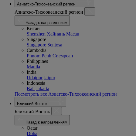
Азиатско-Тихоокеанский регион
Азиатско-Тихоокеанский регион
Назад к направлениям
Китай
Shenzhen
Хайнань
Macau
Singapore
Singapore
Sentosa
Cambodia
Phnom Penh
Сиемреап
Philippines
Manila
India
Udaipur
Jaipur
Indonesia
Bali
Jakarta
Посмотреть все Азиатско-Тихоокеанский регион
Ближний Восток
Ближний Восток
Назад к направлениям
Qatar
Doha