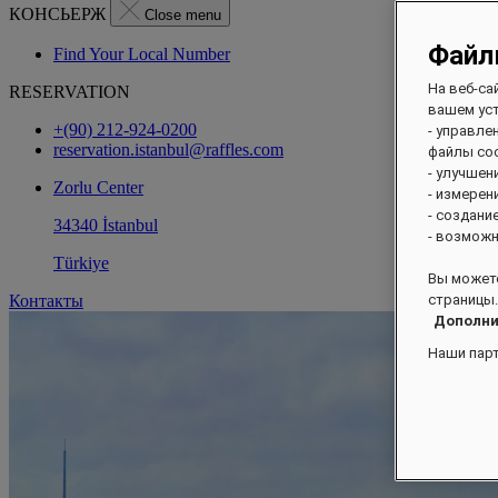
КОНСЬЕРЖ
Close menu
Файл
Find Your Local Number
На веб-са
RESERVATION
вашем уст
+(90) 212-924-0200
- управле
reservation.istanbul@raffles.com
файлы coo
- улучшен
Zorlu Center
- измерен
- создани
34340 İstanbul
- возможн
Türkiye
Вы можете
Контакты
страницы.
Дополни
Наши пар