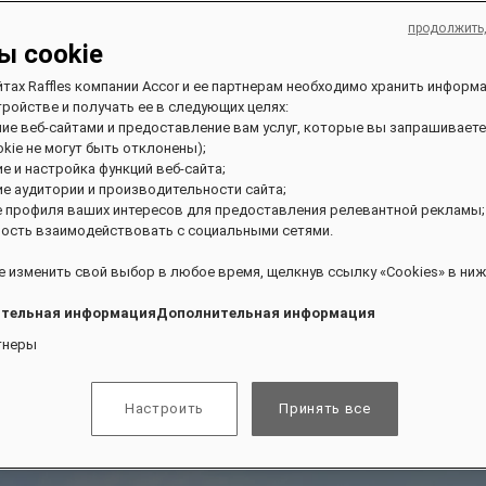
продолжить
ы cookie
йтах Raffles компании Accor и ее партнерам необходимо хранить информ
ройстве и получать ее в следующих целях:
ние веб-сайтами и предоставление вам услуг, которые вы запрашиваете
kie не могут быть отклонены);
ие и настройка функций веб-сайта;
ие аудитории и производительности сайта;
е профиля ваших интересов для предоставления релевантной рекламы;
ость взаимодействовать с социальными сетями.
 изменить свой выбор в любое время, щелкнув ссылку «Cookies» в ниж
тельная информацияДополнительная информация
тнеры
Настроить
Принять все