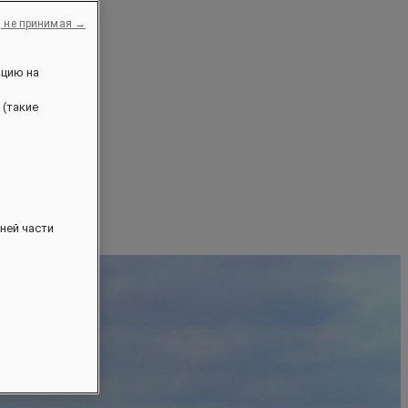
, не принимая →
ацию на
 (такие
ней части