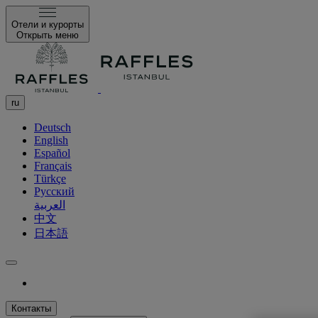
Отели и курорты
Открыть меню
ru
Deutsch
English
Español
Français
Türkçe
Русский
العربية
中文
日本語
Контакты