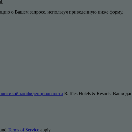
ul.
цию о Вашем запросе, используя приведенную ниже форму.
олитикой конфиденциальности
Raffles Hotels & Resorts. Ваши д
and
Terms of Service
apply.