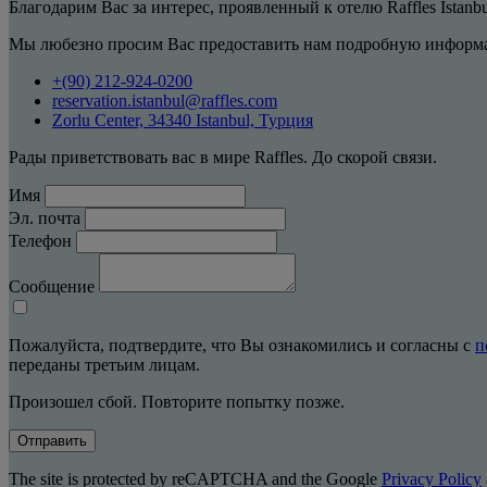
Благодарим Вас за интерес, проявленный к отелю Raffles Istanb
Мы любезно просим Вас предоставить нам подробную информа
+(90) 212-924-0200
reservation.istanbul@raffles.com
Zorlu Center, 34340 Istanbul, Турция
Рады приветствовать вас в мире Raffles. До скорой связи.
Имя
Эл. почта
Телефон
Сообщение
Пожалуйста, подтвердите, что Вы ознакомились и согласны с
п
переданы третьим лицам.
Произошел сбой. Повторите попытку позже.
Отправить
The site is protected by reCAPTCHA and the Google
Privacy Policy