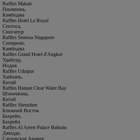
Raffles Makati
Пномпень,
Камбоджа
Raffles Hotel Le Royal
Сентоса,
Сингапур
Raffles Sentosa Singapore
Сиемреап,
Камбоджа
Raffles Grand Hotel d'Angkor
Удайпур,
Индия
Raffles Udaipur
Хайнань,
Китай
Raffles Hainan Clear Water Bay
Шэньчжэнь,
Китай
Raffles Shenzhen
Ближний Восток
Бахрейн,
Бахрейн
Raffles Al Areen Palace Bahrain
Джидда,
Саудовская Аравия