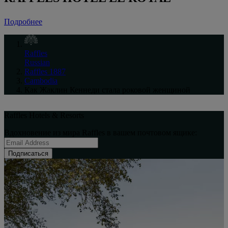
Подробнее
Raffles
Russian
Raffles 1887
Cambodia
Как Жаклин Кеннеди стала роковой женщиной
Raffles Hotels & Resorts
Вдохновение из мира Raffles в вашем почтовом ящике:
Подписаться