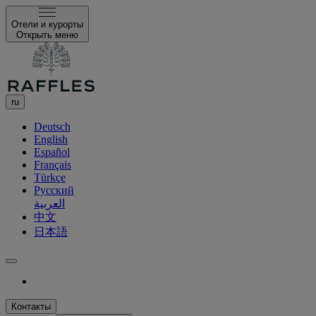
Отели и курорты
Открыть меню
ru
Deutsch
English
Español
Français
Türkçe
Русский
العربية
中文
日本語
Контакты