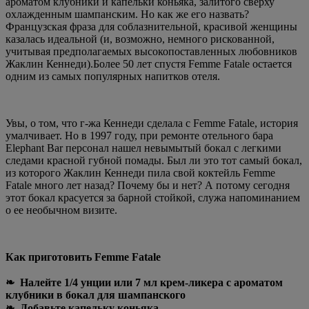
ароматом клубники и капельки коньяка, залитого сверху
охлажденным шампанским. Но как же его назвать?
Французская фраза для соблазнительной, красивой женщины
казалась идеальной (и, возможно, немного рискованной,
учитывая предполагаемых высокопоставленных любовников
Жаклин Кеннеди).
Более 50 лет спустя Femme Fatale остается
одним из самых популярных напитков отеля.
Увы, о том, что г-жа Кеннеди сделала с Femme Fatale, история
умалчивает. Но в 1997 году, при ремонте отельного бара
Elephant Bar персонал нашел невымытый бокал с легкими
следами красной губной помады. Был ли это тот самый бокал,
из которого Жаклин Кеннеди пила свой коктейль Femme
Fatale много лет назад? Почему бы и нет? А потому сегодня
этот бокал красуется за барной стойкой, служа напоминанием
о ее необычном визите.
Как приготовить Femme Fatale
❧ Налейте 1/4 унции или 7 мл крем-ликера с ароматом
клубники в бокал для шампанского
❧ Добавьте капельку коньяка