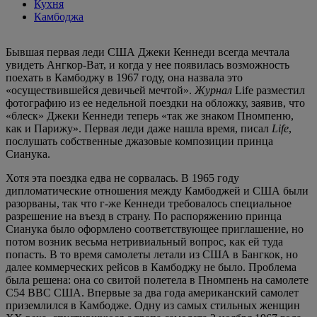
Кухня
Камбоджа
Бывшая первая леди США Джеки Кеннеди всегда мечтала
увидеть Ангкор-Ват, и когда у нее появилась возможность
поехать в Камбоджу в 1967 году, она назвала это
«осуществившейся девичьей мечтой».
Журнал
Life разместил
фотографию из ее недельной поездки на обложку, заявив, что
«блеск» Джеки Кеннеди теперь «так же знаком Пномпеню,
как и Парижу». Первая леди даже нашла время, писал
Life
,
послушать собственные джазовые композиции принца
Сианука.
Хотя эта поездка едва не сорвалась. В 1965 году
дипломатические отношения между Камбоджей и США были
разорваны, так что г-же Кеннеди требовалось специальное
разрешение на въезд в страну. По распоряжению принца
Сианука было оформлено соответствующее приглашение, но
потом возник весьма нетривиальный вопрос, как ей туда
попасть. В то время самолеты летали из США в Бангкок, но
далее коммерческих рейсов в Камбоджу не было. Проблема
была решена: она со свитой полетела в Пномпень на самолете
С54 ВВС США. Впервые за два года американский самолет
приземлился в Камбодже. Одну из самых стильных женщин