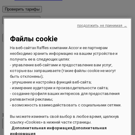
Проверить тарифы
Закрыть меню
продолжить, не принимая →
Файлы cookie
На веб-сайтах Raffles компании Accor и ее партнерам
Направления
необходимо хранить информацию на вашем устройстве и
Отели и курорты
получать ее в следующих целях:
Резиденции
- управление веб-сайтами и предоставление вам услуг,
Чем заняться
которые вы запрашиваете (такие файлы cookie не могут
Предложения
быть отклонены);
События
- улучшение и настройка функций веб-сайта;
Устойчивое развитие Raffles
- измерение аудитории и производительности сайта;
Скоро открытие
- создание профиля ваших интересов для предоставления
О программе
релевантной рекламы;
Журнал
- возможность взаимодействовать с социальными сетями.
Направления
Вы можете изменить свой выбор в любое время, щелкнув
ссылку «Cookies» в нижней части страницы.
Назад
Дополнительная информацияДополнительная
информация