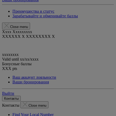
Преимущества и статус
Зарабатывайте и обменивайте баллы
Close menu
Xxxx Xxxxxxxxx
XXXXXX X XXXXXXXX X
xxxxxxxx
Valid until
xx/xx/xxxx
Бонусные баллы
XXX
pts
Ваш аккаунт лояльности
Ваши бронирования
Выйти
Контакты
Контакты
Close menu
Find Your Local Number