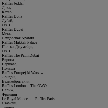
Raffles Jeddah
Доха,
Катар
Raffles Doha
Дубай,
ОАЭ
Raffles Dubai
Мекка,
Саудовская Аравия
Raffles Makkah Palace
Пальма Джумейра,
ОАЭ
Raffles The Palm Dubai
Европа
Варшава,
Польша
Raffles Europejski Warsaw
Лондон,
Великобритания
Raffles London at The OWO
Париж,
Франция
Le Royal Monceau – Raffles Paris
Стамбул,
Турция