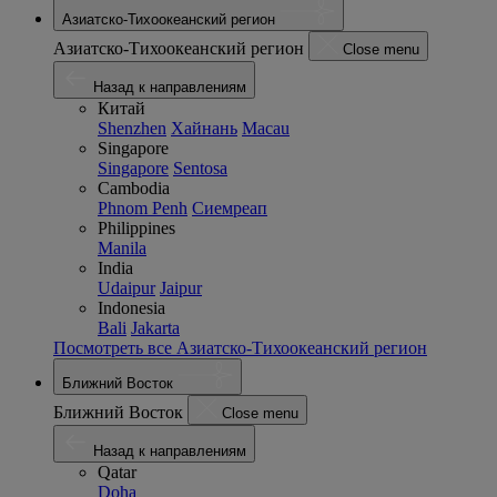
Азиатско-Тихоокеанский регион
Азиатско-Тихоокеанский регион
Close menu
Назад к направлениям
Китай
Shenzhen
Хайнань
Macau
Singapore
Singapore
Sentosa
Cambodia
Phnom Penh
Сиемреап
Philippines
Manila
India
Udaipur
Jaipur
Indonesia
Bali
Jakarta
Посмотреть все Азиатско-Тихоокеанский регион
Ближний Восток
Ближний Восток
Close menu
Назад к направлениям
Qatar
Doha