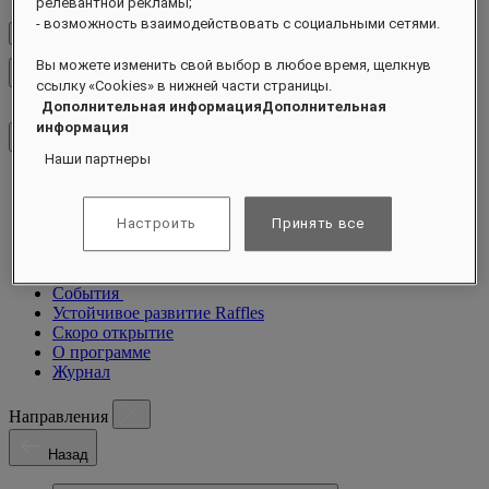
релевантной рекламы;
- возможность взаимодействовать с социальными сетями.
Проверить тарифы
Вы можете изменить свой выбор в любое время, щелкнув
Закрыть меню
ссылку «Cookies» в нижней части страницы.
Дополнительная информацияДополнительная
информация
Наши партнеры
Направления
Отели и курорты
Настроить
Принять все
Резиденции
Чем заняться
Предложения
События
Устойчивое развитие Raffles
Скоро открытие
О программе
Журнал
Направления
Назад