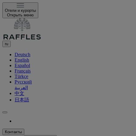
Отели и курорты
Открыть меню
ru
Deutsch
English
Español
Français
Türkçe
Русский
العربية
中文
日本語
Контакты