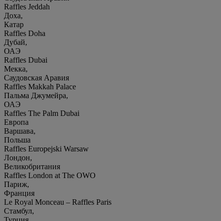
Raffles Jeddah
Доха,
Катар
Raffles Doha
Дубай,
ОАЭ
Raffles Dubai
Мекка,
Саудовская Аравия
Raffles Makkah Palace
Пальма Джумейра,
ОАЭ
Raffles The Palm Dubai
Европа
Варшава,
Польша
Raffles Europejski Warsaw
Лондон,
Великобритания
Raffles London at The OWO
Париж,
Франция
Le Royal Monceau – Raffles Paris
Стамбул,
Турция