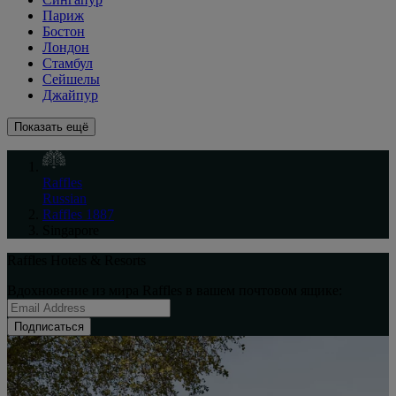
Париж
Бостон
Лондон
Стамбул
Сейшелы
Джайпур
Показать ещё
Raffles
Russian
Raffles 1887
Singapore
Raffles Hotels & Resorts
Вдохновение из мира Raffles в вашем почтовом ящике:
Подписаться