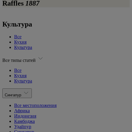
Raffles
1887
Культура
Все
Кухня
Культура
Все типы статей
Все
Кухня
Культура
Сингапур
Все местоположения
Африка
Индонезия
Камбоджа
Удайпур
Сингапур