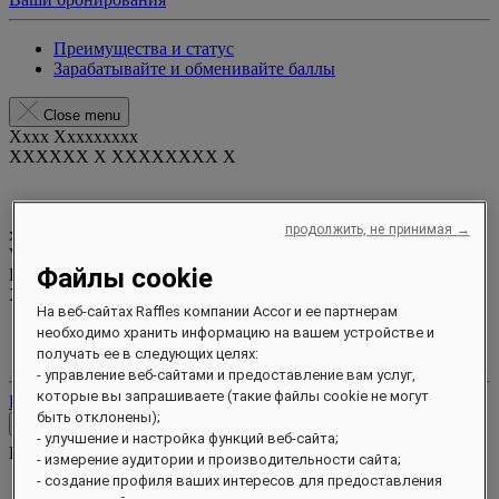
Преимущества и статус
Зарабатывайте и обменивайте баллы
Close menu
Xxxx Xxxxxxxxx
XXXXXX X XXXXXXXX X
продолжить, не принимая →
xxxxxxxx
Valid until
xx/xx/xxxx
Файлы cookie
Бонусные баллы
XXX
pts
На веб-сайтах Raffles компании Accor и ее партнерам
Ваш аккаунт лояльности
необходимо хранить информацию на вашем устройстве и
Ваши бронирования
получать ее в следующих целях:
- управление веб-сайтами и предоставление вам услуг,
которые вы запрашиваете (такие файлы cookie не могут
Выйти
быть отклонены);
Контакты
- улучшение и настройка функций веб-сайта;
Контакты
Close menu
- измерение аудитории и производительности сайта;
- создание профиля ваших интересов для предоставления
Find Your Local Number