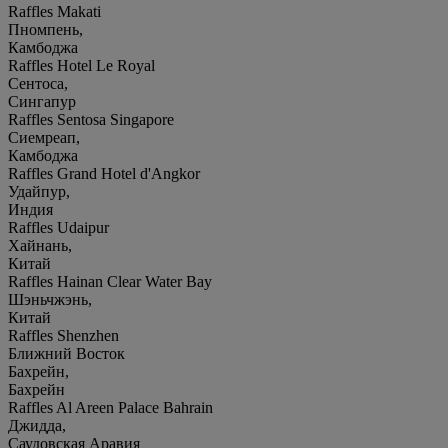
Raffles Makati
Пномпень,
Камбоджа
Raffles Hotel Le Royal
Сентоса,
Сингапур
Raffles Sentosa Singapore
Сиемреап,
Камбоджа
Raffles Grand Hotel d'Angkor
Удайпур,
Индия
Raffles Udaipur
Хайнань,
Китай
Raffles Hainan Clear Water Bay
Шэньчжэнь,
Китай
Raffles Shenzhen
Ближний Восток
Бахрейн,
Бахрейн
Raffles Al Areen Palace Bahrain
Джидда,
Саудовская Аравия