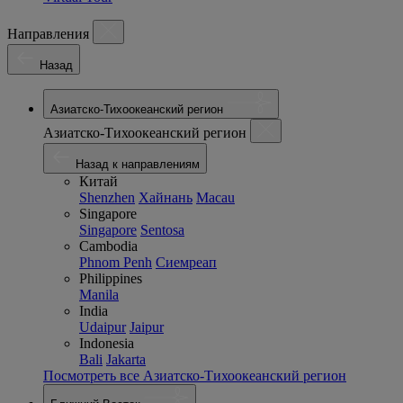
Направления
Назад
Азиатско-Тихоокеанский регион
Азиатско-Тихоокеанский регион
Назад к направлениям
Китай
Shenzhen
Хайнань
Macau
Singapore
Singapore
Sentosa
Cambodia
Phnom Penh
Сиемреап
Philippines
Manila
India
Udaipur
Jaipur
Indonesia
Bali
Jakarta
Посмотреть все Азиатско-Тихоокеанский регион