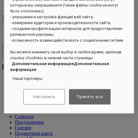
Ваши бронирования
которые вы запрашиваете (такие файлы cookie не могут
быть отклонены);
Выйти
- улучшение и настройка функций веб-сайта;
Проверить тарифы
- измерение аудитории и производительности сайта;
- создание профиля ваших интересов для предоставления
релевантной рекламы;
- возможность взаимодействовать с социальными сетями.
Отели и курорты
Вы можете изменить свой выбор в любое время, щелкнув
Открыть меню
ссылку «Cookies» в нижней части страницы.
Дополнительная информацияДополнительная
информация
Наши партнеры
О программе
Виллы
Настроить
Принять все
Питание
Велнес
Чем заняться
События
Предложения
Галерея
Подарочная карта