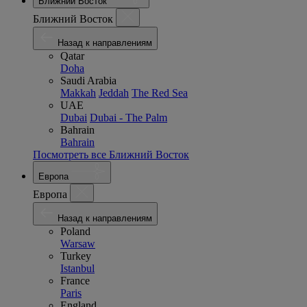
Ближний Восток
Ближний Восток
Назад к направлениям
Qatar
Doha
Saudi Arabia
Makkah
Jeddah
The Red Sea
UAE
Dubai
Dubai - The Palm
Bahrain
Bahrain
Посмотреть все Ближний Восток
Европа
Европа
Назад к направлениям
Poland
Warsaw
Turkey
Istanbul
France
Paris
England