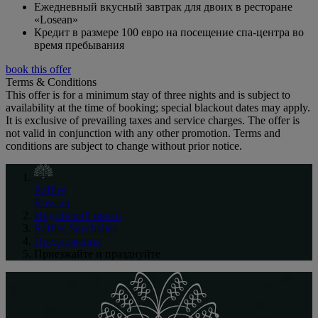
Ежедневный вкусный завтрак для двоих в ресторане
«Losean»
Кредит в размере 100 евро на посещение спа-центра во
время пребывания
book this offer
Terms & Conditions
This offer is for a minimum stay of three nights and is subject to
availability at the time of booking; special blackout dates may apply.
It is exclusive of prevailing taxes and service charges. The offer is
not valid in conjunction with any other promotion. Terms and
conditions are subject to change without prior notice.
Raffles
Russian
Индийский океан
Raffles Seychelles
Предложения
Приезжайте и празднуйте