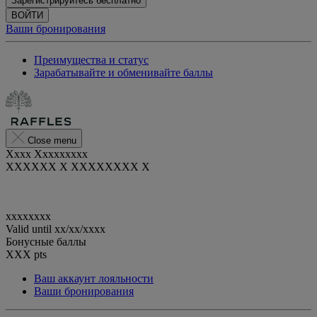
Зарегистрируйтесь бесплатно
ВОЙТИ
Ваши бронирования
Преимущества и статус
Зарабатывайте и обменивайте баллы
Close menu
Xxxx Xxxxxxxxx
XXXXXX X XXXXXXXX X
xxxxxxxx
Valid until
xx/xx/xxxx
Бонусные баллы
XXX
pts
Ваш аккаунт лояльности
Ваши бронирования