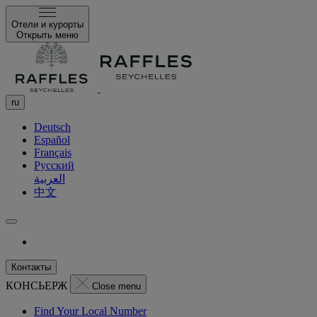
Отели и курорты
Открыть меню
ru
Deutsch
Español
Français
Русский
العربية
中文
Контакты
КОНСЬЕРЖ
Close menu
Find Your Local Number