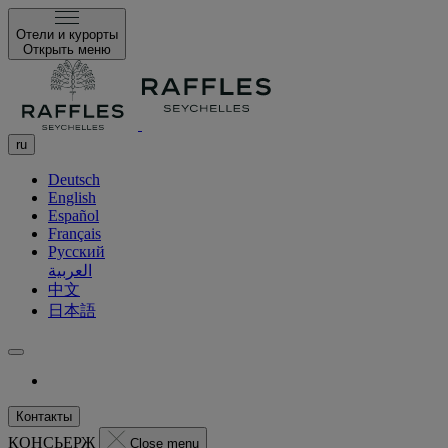
Отели и курорты
Открыть меню
ru
Deutsch
English
Español
Français
Русский
العربية
中文
日本語
Контакты
КОНСЬЕРЖ
Close menu