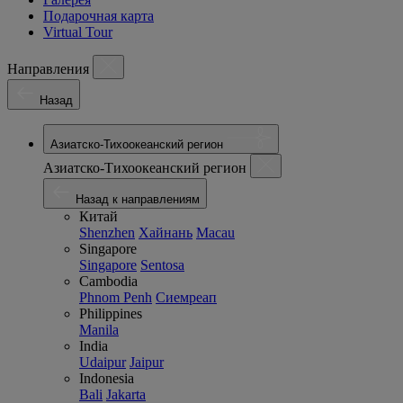
Подарочная карта
Virtual Tour
Направления
Назад
Азиатско-Тихоокеанский регион
Азиатско-Тихоокеанский регион
Назад к направлениям
Китай
Shenzhen
Хайнань
Macau
Singapore
Singapore
Sentosa
Cambodia
Phnom Penh
Сиемреап
Philippines
Manila
India
Udaipur
Jaipur
Indonesia
Bali
Jakarta