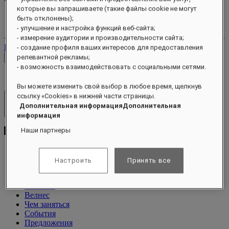
которые вы запрашиваете (такие файлы cookie не могут
Ваш аккаунт лояльности
быть отклонены);
Ваши бронирования
- улучшение и настройка функций веб-сайта;
- измерение аудитории и производительности сайта;
Выйти
- создание профиля ваших интересов для предоставления
релевантной рекламы;
Проверить тарифы
- возможность взаимодействовать с социальными сетями.
Вы можете изменить свой выбор в любое время, щелкнув
ссылку «Cookies» в нижней части страницы.
Отели и курорты
Дополнительная информацияДополнительная
Открыть меню
информация
Наши партнеры
Настроить
Принять все
О программе
Виллы
Питание
Велнес
Чем заняться
События
Предложения