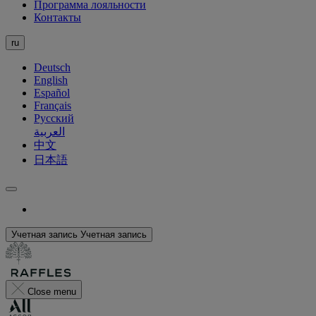
Программа лояльности
Контакты
ru
Deutsch
English
Español
Français
Русский
العربية
中文
日本語
Учетная запись
Учетная запись
Close menu