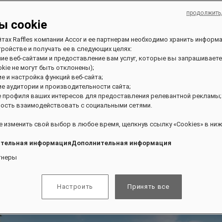
продолжить
ы cookie
йтах Raffles компании Accor и ее партнерам необходимо хранить информ
ройстве и получать ее в следующих целях:
ние веб-сайтами и предоставление вам услуг, которые вы запрашиваете
kie не могут быть отклонены);
ие и настройка функций веб-сайта;
ие аудитории и производительности сайта;
е профиля ваших интересов для предоставления релевантной рекламы;
ость взаимодействовать с социальными сетями.
 изменить свой выбор в любое время, щелкнув ссылку «Cookies» в ниж
тельная информацияДополнительная информация
тнеры
Настроить
Принять все