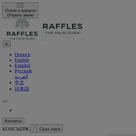
Отели и курорты
Открыть меню
ru
Deutsch
English
Español
Русский
العربية
中文
日本語
Контакты
КОНСЬЕРЖ
Close menu