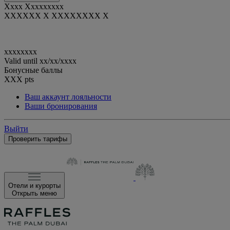
Xxxx Xxxxxxxxx
XXXXXX X XXXXXXXX X
xxxxxxxx
Valid until
xx/xx/xxxx
Бонусные баллы
XXX
pts
Ваш аккаунт лояльности
Ваши бронирования
Выйти
Проверить тарифы
Отели и курорты
Открыть меню