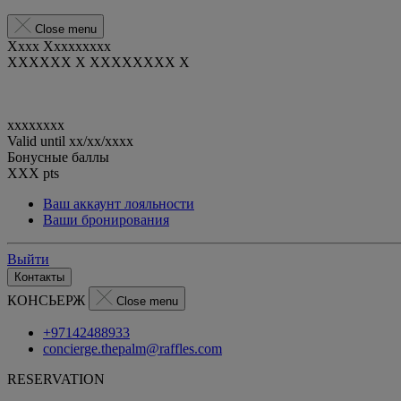
Close menu
Xxxx Xxxxxxxxx
XXXXXX X XXXXXXXX X
xxxxxxxx
Valid until
xx/xx/xxxx
Бонусные баллы
XXX
pts
Ваш аккаунт лояльности
Ваши бронирования
Выйти
Контакты
КОНСЬЕРЖ
Close menu
+97142488933
concierge.thepalm@raffles.com
RESERVATION