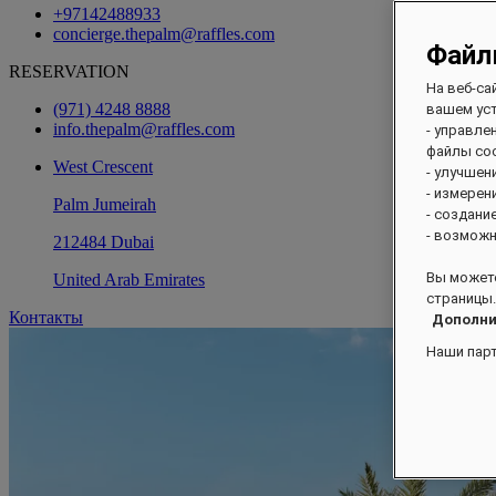
+97142488933
concierge.thepalm@raffles.com
Файл
RESERVATION
На веб-са
(971) 4248 8888
вашем уст
info.thepalm@raffles.com
- управле
файлы coo
West Crescent
- улучшен
- измерен
Palm Jumeirah
- создани
- возможн
212484 Dubai
Вы можете
United Arab Emirates
страницы.
Контакты
Дополни
Наши пар