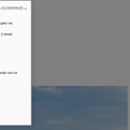
, не принимая →
ацию на
 (такие
ней части