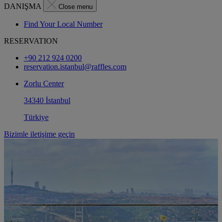
DANIŞMA
Close menu
Find Your Local Number
RESERVATION
+90 212 924 0200
reservation.istanbul@raffles.com
Zorlu Center
34340 İstanbul
Türkiye
Bizimle iletişime geçin