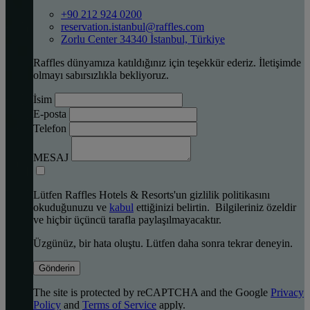
+90 212 924 0200
reservation.istanbul@raffles.com
Zorlu Center 34340 İstanbul, Türkiye
Raffles dünyamıza katıldığınız için teşekkür ederiz. İletişimde
olmayı sabırsızlıkla bekliyoruz.
İsim
E-posta
Telefon
MESAJ
Lütfen Raffles Hotels & Resorts'un gizlilik politikasını
okuduğunuzu ve
kabul
ettiğinizi belirtin. Bilgileriniz özeldir
ve hiçbir üçüncü tarafla paylaşılmayacaktır.
Üzgünüz, bir hata oluştu. Lütfen daha sonra tekrar deneyin.
Gönderin
The site is protected by reCAPTCHA and the Google
Privacy
Policy
and
Terms of Service
apply.