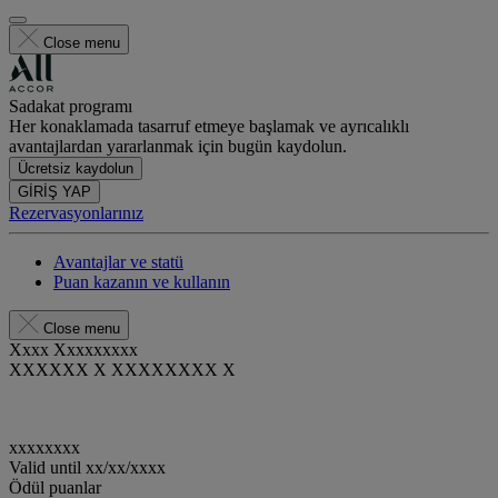
Close menu
Sadakat programı
Her konaklamada tasarruf etmeye başlamak ve ayrıcalıklı
avantajlardan yararlanmak için bugün kaydolun.
Ücretsiz kaydolun
GİRİŞ YAP
Rezervasyonlarınız
Avantajlar ve statü
Puan kazanın ve kullanın
Close menu
Xxxx Xxxxxxxxx
XXXXXX X XXXXXXXX X
xxxxxxxx
Valid until
xx/xx/xxxx
Ödül puanlar