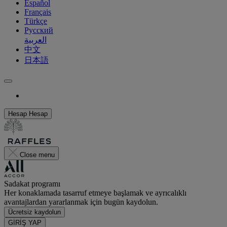
Español
Français
Türkçe
Русский
العربية
中文
日本語
Hesap
Hesap
Close menu
Sadakat programı
Her konaklamada tasarruf etmeye başlamak ve ayrıcalıklı
avantajlardan yararlanmak için bugün kaydolun.
Ücretsiz kaydolun
GİRİŞ YAP