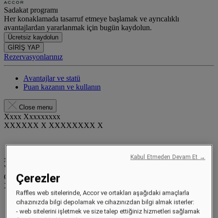
Sadakat programı
Her konaklamada tasarruf etmeye başlamak ve ayrıcalıklı
avantajlardan yararlanmak için bugün kaydolun.
Ücretsiz kaydolun
GİRİŞ YAP
Rezervasyonlarınız
Avantajlar ve statü
Puan kazanın ve kullanın
Close menu
Xxxx Xxxxxxxxx
XXXXXX X XXXXXXXX X
Kabul Etmeden Devam Et →
xxxxxxxx
Valid until
xx/xx/xxxx
Çerezler
Ödül puanlar
XXX
pts
Raffles web sitelerinde, Accor ve ortakları aşağıdaki amaçlarla
Sadakat hesabınız
cihazınızda bilgi depolamak ve cihazınızdan bilgi almak isterler:
Rezervasyonlarınız
- web sitelerini işletmek ve size talep ettiğiniz hizmetleri sağlamak