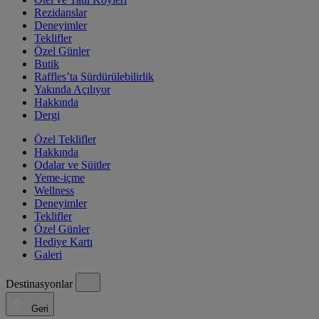
Rezidanslar
Deneyimler
Teklifler
Özel Günler
Butik
Raffles’ta Sürdürülebilirlik
Yakında Açılıyor
Hakkında
Dergi
Özel Teklifler
Hakkında
Odalar ve Süitler
Yeme-içme
Wellness
Deneyimler
Teklifler
Özel Günler
Hediye Kartı
Galeri
Destinasyonlar
Geri