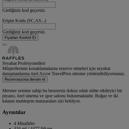
Girdiğiniz kod geçersiz.
Erişim Kodu (SC,AS...)
Girdiğiniz kod geçersiz.
Fiyatları Kontrol Et
Seyahat Profesyonelleri
Müşterilerinin konaklamalarını rezerve etmeleri için seyahat
danışmanlarına özel Accor TravelPros sitesine yönlendiriliyorsunuz.
Rezervasyona devam et
Mermer zemine sahip bu benzersiz dokuz odalı süitte etkileyici bir
piyano, özel sinema ve spor salonu bulunmaktadır. Boğaz ve iki
kıtanın muhteşem manzaraları sizi bekliyor.
Ayrıntılar
4 Misafirler
416 m²
/
4477 fitkare