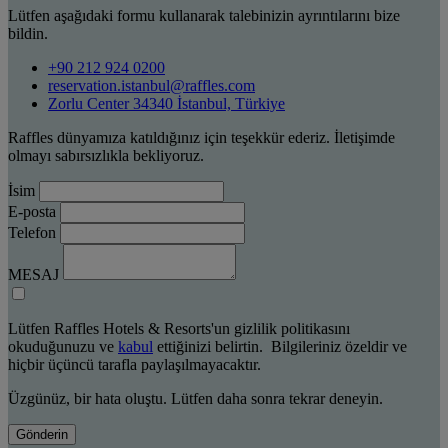
Lütfen aşağıdaki formu kullanarak talebinizin ayrıntılarını bize
bildin.
+90 212 924 0200
reservation.istanbul@raffles.com
Zorlu Center 34340 İstanbul, Türkiye
Raffles dünyamıza katıldığınız için teşekkür ederiz. İletişimde
olmayı sabırsızlıkla bekliyoruz.
İsim
E-posta
Telefon
MESAJ
Lütfen Raffles Hotels & Resorts'un gizlilik politikasını
okuduğunuzu ve
kabul
ettiğinizi belirtin. Bilgileriniz özeldir ve
hiçbir üçüncü tarafla paylaşılmayacaktır.
Üzgünüz, bir hata oluştu. Lütfen daha sonra tekrar deneyin.
Gönderin