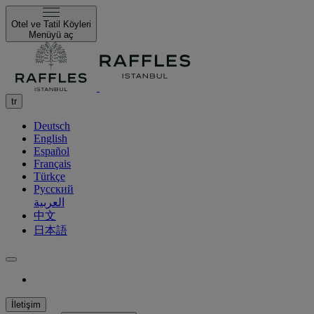
Otel ve Tatil Köyleri
Menüyü aç
tr
Deutsch
English
Español
Français
Türkçe
Русский
العربية
中文
日本語
İletişim