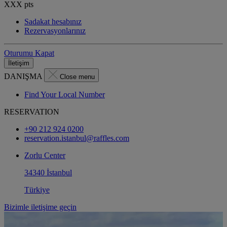
XXX
pts
Sadakat hesabınız
Rezervasyonlarınız
Oturumu Kapat
İletişim
DANIŞMA
Close menu
Find Your Local Number
RESERVATION
+90 212 924 0200
reservation.istanbul@raffles.com
Zorlu Center
34340 İstanbul
Türkiye
Bizimle iletişime geçin