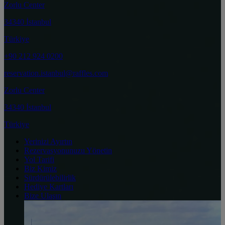
Zorlu Center
34340 İstanbul
Türkiye
+90 212 924 0200
reservation.istanbul@raffles.com
Zorlu Center
34340 İstanbul
Türkiye
Yerinizi Ayırtın
Rezervasyonunuzu Yönetin
Yol Tarifi
Biz Kimiz
Sürdürülebilirlik
Hediye Kartları
Bize Ulaşın