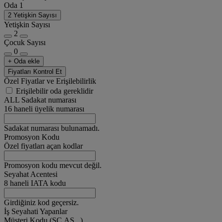
Oda 1
2 Yetişkin Sayısı
Yetişkin Sayısı
2
Çocuk Sayısı
0
+ Oda ekle
Fiyatları Kontrol Et
Özel Fiyatlar ve Erişilebilirlik
Erişilebilir oda gereklidir
ALL Sadakat numarası
16 haneli üyelik numarası
Sadakat numarası bulunamadı.
Promosyon Kodu
Özel fiyatları açan kodlar
Promosyon kodu mevcut değil.
Seyahat Acentesi
8 haneli IATA kodu
Girdiğiniz kod geçersiz.
İş Seyahati Yapanlar
Müşteri Kodu (SC,AS...)