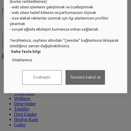
(bunlar reddedilemez)
- web sitesi işlevlerini geliştirmek ve özelleştirmek
Oturumu Kapat
- web sitesi hedef kitlesini ve performansını ölçmek
Fiyatları Kontrol Et
- size alakalı reklamlar sunmak için ilgi alanlarınızın profilini
çıkarmak
- sosyal ağlarla etkileşim kurmanıza imkan sağlamak.
Tercihlerinizi, sayfanın altındaki "Çerezler" bağlantısına tıklayarak
Otel ve Tatil Köyleri
Menüyü aç
istediğiniz zaman değiştirebilirsiniz.
Daha fazla bilgi
Ortaklarımız
Özel Teklifler
Özelleştir
Tümünü kabul et
Hakkında
Odalar ve Süitler
Yeme-içme
Wellness
Deneyimler
Teklifler
Özel Günler
Hediye Kartı
Galeri