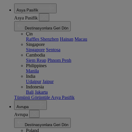
Asya Pasifik
Asya Pasifik
Destinasyonlara Geri Dön
Çin
Raffles Shenzhen
Hainan
Macau
Singapore
Singapore
Sentosa
Cambodia
Siem Reap
Phnom Penh
Philippines
Manila
India
Udaipur
Jaipur
Indonesia
Bali
Jakarta
Tümünü Görüntüle Asya Pasifik
Avrupa
Avrupa
Destinasyonlara Geri Dön
Poland