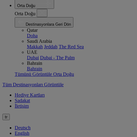
Orta Doğu
Orta Doğu
Destinasyonlara Geri Dön
Qatar
Doha
Saudi Arabia
Makkah
Jeddah
The Red Sea
UAE
Dubai
Dubai - The Palm
Bahrain
Bahrain
Tümünü Görüntüle Orta Doğu
Tüm Destinasyonları Görüntüle
Hediye Kartları
Sadakat
İletişim
tr
Deutsch
English