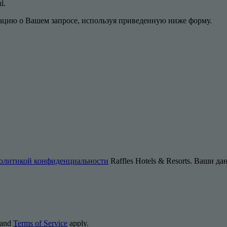
ul.
цию о Вашем запросе, используя приведенную ниже форму.
олитикой конфиденциальности
Raffles Hotels & Resorts. Ваши д
and
Terms of Service
apply.