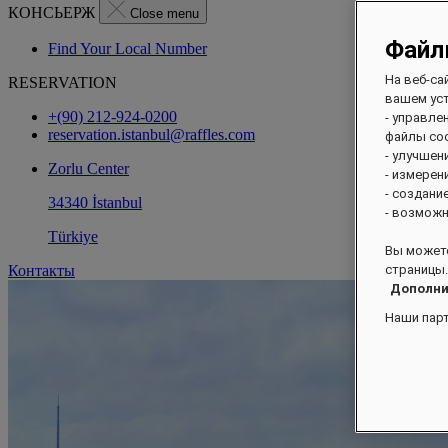
КОНСЬЕРЖ
Close menu
Файл
Find Your Local Number
На веб-са
RESERVATION
вашем уст
+(90) 212-924-0200
- управле
reservation.istanbul@raffles.com
файлы coo
- улучшен
Zorlu Center
- измерен
- создани
34340 İstanbul
- возможн
Türkiye
Вы можете
Контакты
страницы.
Дополни
Наши пар