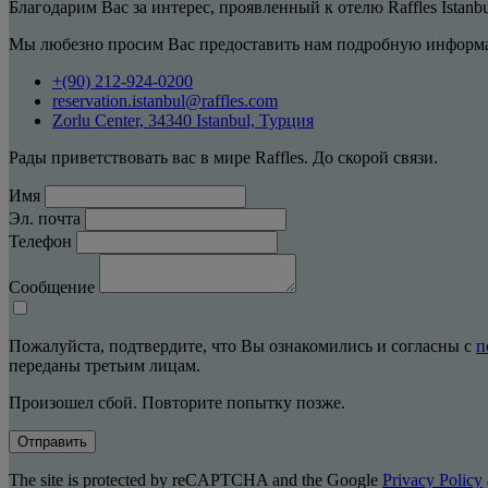
Благодарим Вас за интерес, проявленный к отелю Raffles Istanb
Мы любезно просим Вас предоставить нам подробную информа
+(90) 212-924-0200
reservation.istanbul@raffles.com
Zorlu Center, 34340 Istanbul, Турция
Рады приветствовать вас в мире Raffles. До скорой связи.
Имя
Эл. почта
Телефон
Сообщение
Пожалуйста, подтвердите, что Вы ознакомились и согласны с
п
переданы третьим лицам.
Произошел сбой. Повторите попытку позже.
Отправить
The site is protected by reCAPTCHA and the Google
Privacy Policy