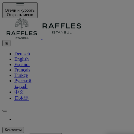
Отели и курорты
Открыть меню
ru
Deutsch
English
Español
Français
Türkçe
Русский
العربية
中文
日本語
Контакты