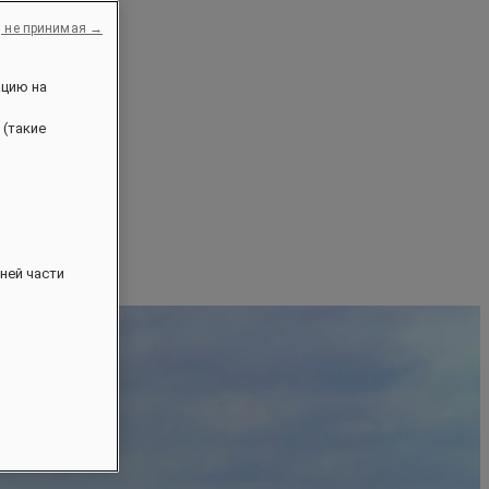
, не принимая →
ацию на
 (такие
ней части