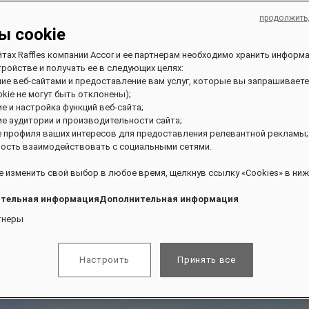
продолжить
ы cookie
йтах Raffles компании Accor и ее партнерам необходимо хранить информ
ройстве и получать ее в следующих целях:
ние веб-сайтами и предоставление вам услуг, которые вы запрашиваете
kie не могут быть отклонены);
ие и настройка функций веб-сайта;
ие аудитории и производительности сайта;
е профиля ваших интересов для предоставления релевантной рекламы;
ость взаимодействовать с социальными сетями.
 изменить свой выбор в любое время, щелкнув ссылку «Cookies» в ниж
тельная информацияДополнительная информация
тнеры
Настроить
Принять все