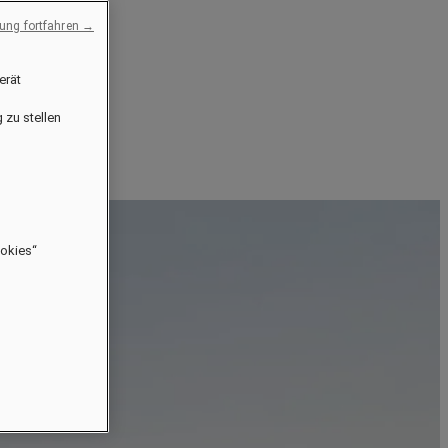
ng fortfahren →
erät
 zu stellen
ookies“