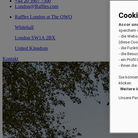
+44 20 3907 7500
London@Raffles.com
Cook
Raffles London at The OWO
Accor und
Whitehall
speichern 
- die Webs
London SW1A 2BX
(diese Coo
United Kingdom
- die Funk
- die Besu
Kontakt
- ein Profi
- Ihnen di
Sie können
klicken.
Weitere 
Unsere Par