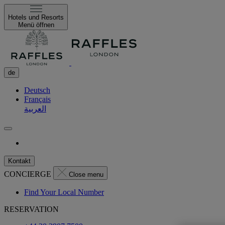
Hotels und Resorts
Menü öffnen
de
Deutsch
Français
العربية
Kontakt
CONCIERGE
Close menu
Find Your Local Number
RESERVATION