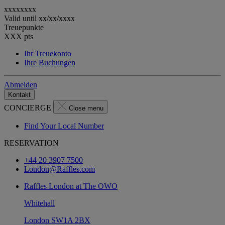
xxxxxxxx
Valid until
xx/xx/xxxx
Treuepunkte
XXX
pts
Ihr Treuekonto
Ihre Buchungen
Abmelden
Kontakt
CONCIERGE
Close menu
Find Your Local Number
RESERVATION
+44 20 3907 7500
London@Raffles.com
Raffles London at The OWO
Whitehall
London SW1A 2BX