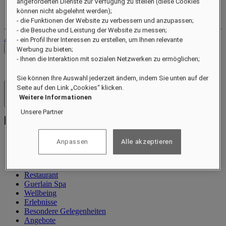
angeforderten Dienste zur Verfügung zu stellen (diese Cookies
Ihr Treuekonto
können nicht abgelehnt werden);
Ihre Buchungen
- die Funktionen der Website zu verbessern und anzupassen;
- die Besuche und Leistung der Website zu messen;
Abmelden
- ein Profil Ihrer Interessen zu erstellen, um Ihnen relevante
Preise prüfen
Werbung zu bieten;
- Ihnen die Interaktion mit sozialen Netzwerken zu ermöglichen;
Sie können Ihre Auswahl jederzeit ändern, indem Sie unten auf der
Seite auf den Link „Cookies“ klicken.
Hotels und Resorts
Weitere Informationen
Menü öffnen
Unsere Partner
Anpassen
Alle akzeptieren
Information
Zimmer und Suiten
Restaurant
Guerlain Spa
Wellbeing
Erlebnisse
Besondere Gelegenheiten
Angebote