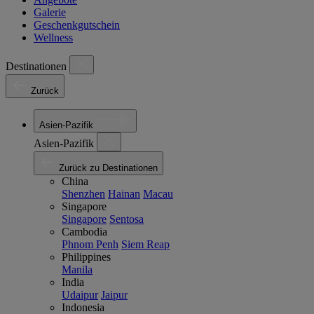
Galerie
Geschenkgutschein
Wellness
Destinationen
Zurück
Asien-Pazifik
Asien-Pazifik
Zurück zu Destinationen
China
Shenzhen
Hainan
Macau
Singapore
Singapore
Sentosa
Cambodia
Phnom Penh
Siem Reap
Philippines
Manila
India
Udaipur
Jaipur
Indonesia