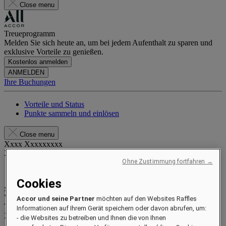
Close menu
Treueprogramm
Melden Sie sich heute an, um bei jedem Aufenthalt zu sparen und
exklusive Vorteile zu genießen.
Kostenlos anmelden
ANMELDEN
Ihre Buchungen
Vorteile und Status
Punkte sammeln und einlösen
Close menu
Xxxx Xxxxxxxxx
XXXXXX X XXXXXXXX X
Ohne Zustimmung fortfahren →
Cookies
xxxxxxxx
Valid until
xx/xx/xxxx
Accor und seine Partner
möchten auf den Websites Raffles
Treuepunkte
Informationen auf Ihrem Gerät speichern oder davon abrufen, um:
XXX
pts
- die Websites zu betreiben und Ihnen die von Ihnen