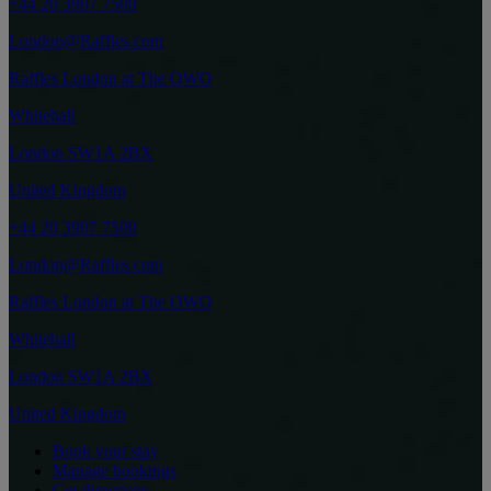
+44 20 3907 7500
London@Raffles.com
Raffles London at The OWO
Whitehall
London SW1A 2BX
United Kingdom
+44 20 3907 7500
London@Raffles.com
Raffles London at The OWO
Whitehall
London SW1A 2BX
United Kingdom
Book your stay
Manage bookings
Get directions