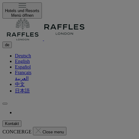
Hotels und Resorts
Menü öffnen
de
Deutsch
English
Español
Français
العربية
中文
日本語
Kontakt
CONCIERGE
Close menu