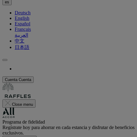
es
Deutsch
English
Español
Français
العربية
中文
日本語
Cuenta
Cuenta
Close menu
Programa de fidelidad
Regístrate hoy para ahorrar en cada estancia y disfrutar de beneficios
exclusivos.