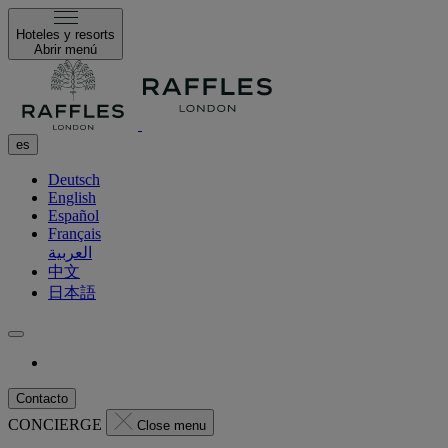
Hoteles y resorts
Abrir menú
es
Deutsch
English
Español
Français
العربية
中文
日本語
Contacto
CONCIERGE
Close menu