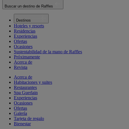
Buscar un destino de Raffles
Destinos
Hoteles y resorts
Residencias
Experiencias
Ofertas
Ocasiones
Sustentabilidad de la mano de Raffles
Próximamente
Acerca de
Revista
Acerca de
Habitaciones y suites
Restaurantes
Spa Guerlain
Experiencias
Ocasiones
Ofertas
Galería
Tarjeta de regalo
Bienestar