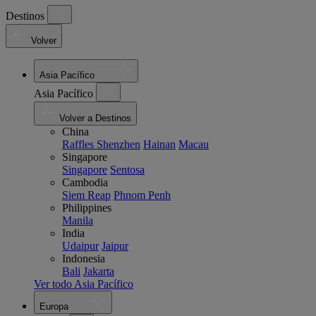
Destinos
Volver
Asia Pacífico
Asia Pacífico
Volver a Destinos
China
Raffles Shenzhen
Hainan
Macau
Singapore
Singapore
Sentosa
Cambodia
Siem Reap
Phnom Penh
Philippines
Manila
India
Udaipur
Jaipur
Indonesia
Bali
Jakarta
Ver todo Asia Pacífico
Europa