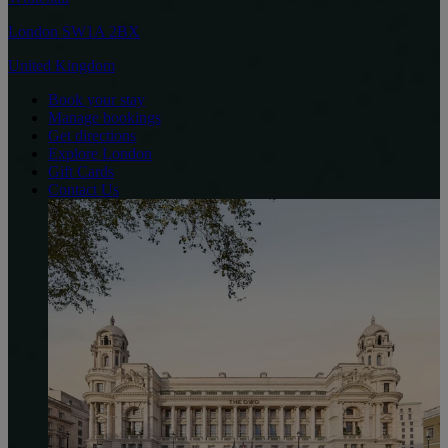
London SW1A 2BX
United Kingdom
Book your stay
Manage bookings
Get directions
Explore London
Gift Cards
Contact Us