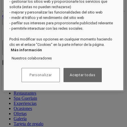
- gestionar los sitios web y proporcionarle los servicios que
Tus reservas
solicita (estas no pueden rechazarse)
- mejorar y personalizar las funcionalidades del sitio web
Cerrar sesión
- medir el tráfico y el rendimiento del sitio web
Ver tarifas
- perfilar sus intereses para proporcionarle publicidad relevante
- permitirle interactuar con las redes sociales.
Podrá modificar sus opciones en cualquier momento haciendo
clic en el enlace "Cookies" en la parte inferior de la página.
Hoteles y resorts
Más información
Abrir menú
Nuestros colaboradores
Personalizar
Aceptar todas
Acerca de
Habitaciones y suites
Restaurantes
Spa Guerlain
Experiencias
Ocasiones
Ofertas
Galería
Tarjeta de regalo