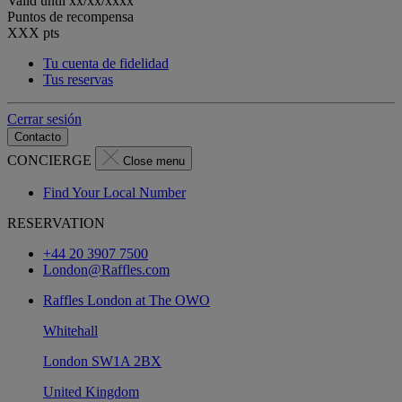
Valid until
xx/xx/xxxx
Puntos de recompensa
XXX
pts
Tu cuenta de fidelidad
Tus reservas
Cerrar sesión
Contacto
CONCIERGE
Close menu
Find Your Local Number
RESERVATION
+44 20 3907 7500
London@Raffles.com
Raffles London at The OWO
Whitehall
London SW1A 2BX
United Kingdom