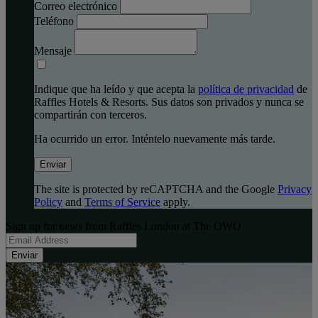
Correo electrónico
Teléfono
Mensaje
Indique que ha leído y que acepta la
política de privacidad
de
Raffles Hotels & Resorts. Sus datos son privados y nunca se
compartirán con terceros.
Ha ocurrido un error. Inténtelo nuevamente más tarde.
Enviar
The site is protected by reCAPTCHA and the Google
Privacy
Policy
and
Terms of Service
apply.
Sign up for news from Raffles London at The OWO
Enviar