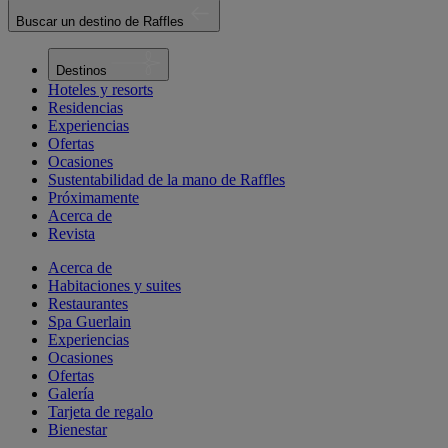
Buscar un destino de Raffles
Destinos
Hoteles y resorts
Residencias
Experiencias
Ofertas
Ocasiones
Sustentabilidad de la mano de Raffles
Próximamente
Acerca de
Revista
Acerca de
Habitaciones y suites
Restaurantes
Spa Guerlain
Experiencias
Ocasiones
Ofertas
Galería
Tarjeta de regalo
Bienestar