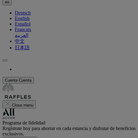
es
Deutsch
English
Español
Français
العربية
中文
日本語
Cuenta
Cuenta
Close menu
Programa de fidelidad
Regístrate hoy para ahorrar en cada estancia y disfrutar de beneficios
exclusivos.