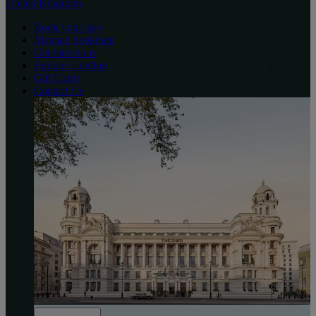
United Kingdom
Book your stay
Manage bookings
Get directions
Explore London
Gift Cards
Contact Us