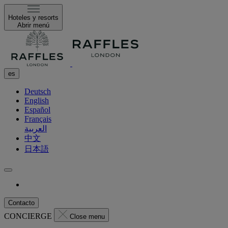
Hoteles y resorts
Abrir menú
es
Deutsch
English
Español
Français
العربية
中文
日本語
Contacto
CONCIERGE
Close menu