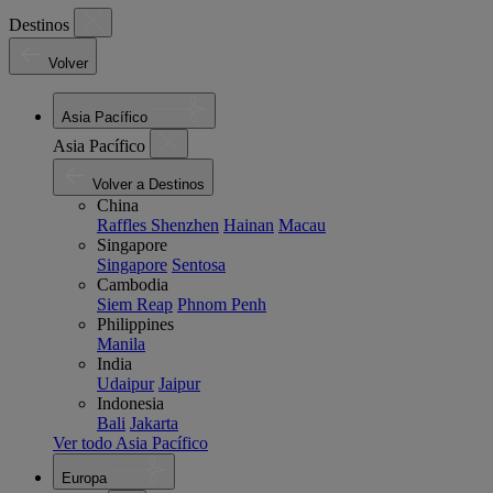
Destinos
Volver
Asia Pacífico
Asia Pacífico
Volver a Destinos
China
Raffles Shenzhen
Hainan
Macau
Singapore
Singapore
Sentosa
Cambodia
Siem Reap
Phnom Penh
Philippines
Manila
India
Udaipur
Jaipur
Indonesia
Bali
Jakarta
Ver todo Asia Pacífico
Europa