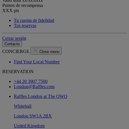
Valid until
xx/xx/xxxx
Puntos de recompensa
XXX
pts
Tu cuenta de fidelidad
Tus reservas
Cerrar sesión
Contacto
CONCIERGE
Close menu
Find Your Local Number
RESERVATION
+44 20 3907 7500
London@Raffles.com
Raffles London at The OWO
Whitehall
London SW1A 2BX
United Kingdom