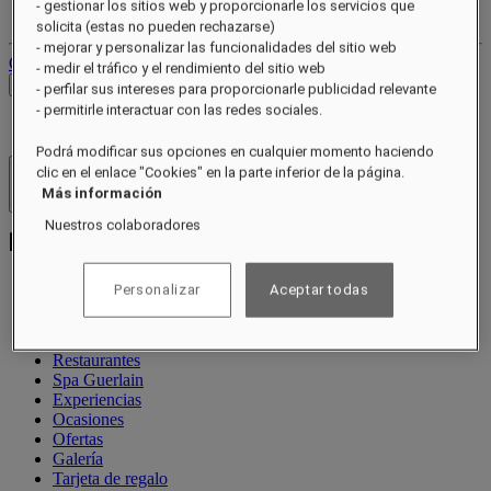
- gestionar los sitios web y proporcionarle los servicios que
Tus reservas
solicita (estas no pueden rechazarse)
- mejorar y personalizar las funcionalidades del sitio web
Cerrar sesión
- medir el tráfico y el rendimiento del sitio web
Ver tarifas
- perfilar sus intereses para proporcionarle publicidad relevante
- permitirle interactuar con las redes sociales.
Podrá modificar sus opciones en cualquier momento haciendo
clic en el enlace "Cookies" en la parte inferior de la página.
Hoteles y resorts
Más información
Abrir menú
Nuestros colaboradores
Personalizar
Aceptar todas
Acerca de
Habitaciones y suites
Restaurantes
Spa Guerlain
Experiencias
Ocasiones
Ofertas
Galería
Tarjeta de regalo