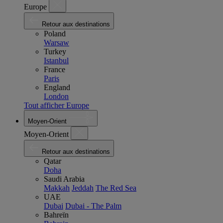
Europe
Retour aux destinations
Poland
Warsaw
Turkey
Istanbul
France
Paris
England
London
Tout afficher Europe
Moyen-Orient
Moyen-Orient
Retour aux destinations
Qatar
Doha
Saudi Arabia
Makkah
Jeddah
The Red Sea
UAE
Dubai
Dubai - The Palm
Bahreïn