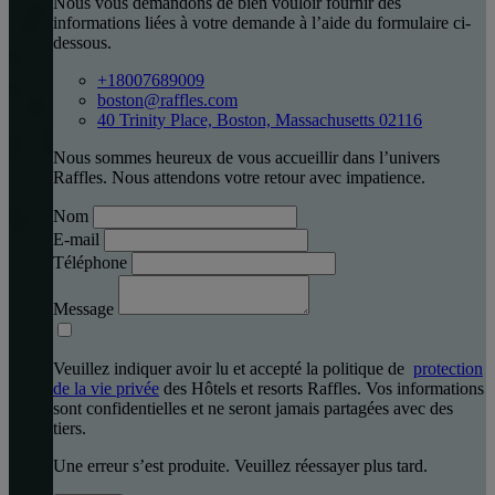
Nous vous demandons de bien vouloir fournir des
informations liées à votre demande à l’aide du formulaire ci-
dessous.
+18007689009
boston@raffles.com
40 Trinity Place, Boston, Massachusetts 02116
Nous sommes heureux de vous accueillir dans l’univers
Raffles. Nous attendons votre retour avec impatience.
Nom
E-mail
Téléphone
Message
Veuillez indiquer avoir lu et accepté la politique de
protection
de la vie privée
des Hôtels et resorts Raffles. Vos informations
sont confidentielles et ne seront jamais partagées avec des
tiers.
Une erreur s’est produite. Veuillez réessayer plus tard.