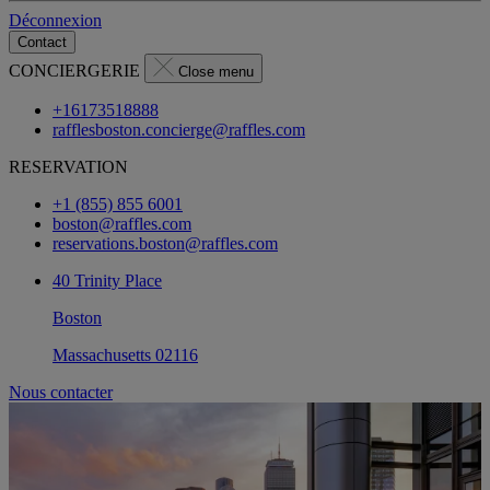
Déconnexion
Contact
CONCIERGERIE
Close menu
+16173518888
rafflesboston.concierge@raffles.com
RESERVATION
+1 (855) 855 6001
boston@raffles.com
reservations.boston@raffles.com
40 Trinity Place
Boston
Massachusetts 02116
Nous contacter