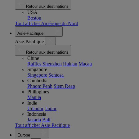
Retour aux destinations
USA
Boston
Tout afficher Amérique du Nord
Asie-Pacifique
Asie-Pacifique
Retour aux destinations
Chine
Raffles Shenzhen
Hainan
Macau
Singapore
Singapore
Sentosa
Cambodia
Phnom Penh
Siem Reap
Philippines
Manila
India
Udaipur
Jaipur
Indonesia
Jakarta
Bali
Tout afficher Asie-Pacifique
Europe