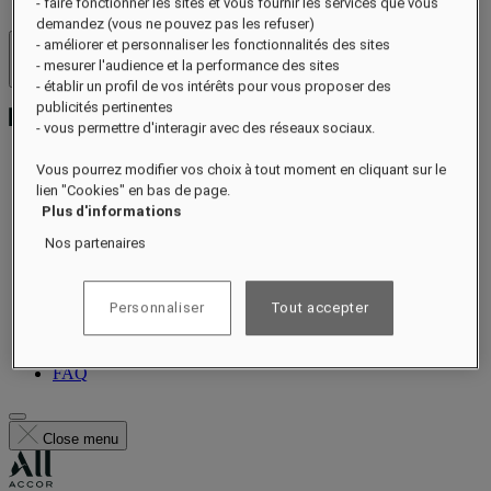
- faire fonctionner les sites et vous fournir les services que vous
demandez (vous ne pouvez pas les refuser)
- améliorer et personnaliser les fonctionnalités des sites
Hôtels et resorts
- mesurer l'audience et la performance des sites
Ouvrir le menu
- établir un profil de vos intérêts pour vous proposer des
publicités pertinentes
- vous permettre d'interagir avec des réseaux sociaux.
Vous pourrez modifier vos choix à tout moment en cliquant sur le
lien "Cookies" en bas de page.
À propos
Plus d'informations
Chambres et suites
Restauration
Nos partenaires
Spa Guerlain
Expériences
Évènements
Personnaliser
Tout accepter
Offres
Galerie
Carte-cadeau
FAQ
Close menu