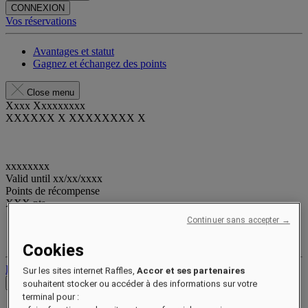
CONNEXION
Vos réservations
Avantages et statut
Gagnez et échangez des points
Close menu
Xxxx Xxxxxxxxx
XXXXXX X XXXXXXXX X
xxxxxxxx
Valid until
xx/xx/xxxx
Points de récompense
XXX
pts
Continuer sans accepter →
Votre compte fidélité
Vos réservations
Cookies
Déconnexion
Sur les sites internet Raffles,
Accor et ses partenaires
Voir les tarifs
souhaitent stocker ou accéder à des informations sur votre
terminal pour :