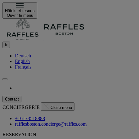
Hôtels et resorts
Ouvrir le menu
fr
Deutsch
English
Français
Contact
CONCIERGERIE
Close menu
+16173518888
rafflesboston.concierge@raffles.com
RESERVATION