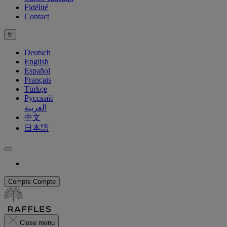
Fidélité
Contact
fr
Deutsch
English
Español
Français
Türkçe
Русский
العربية
中文
日本語
Compte
Compte
Close menu