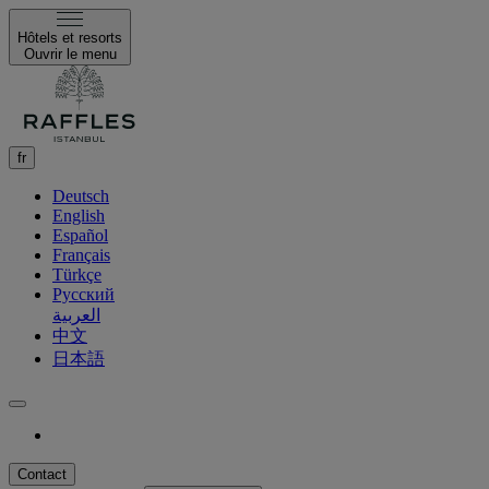
Hôtels et resorts
Ouvrir le menu
fr
Deutsch
English
Español
Français
Türkçe
Русский
العربية
中文
日本語
Contact