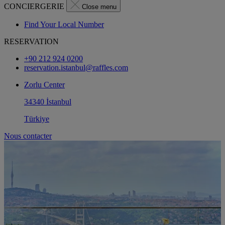
CONCIERGERIE
Close menu
Find Your Local Number
RESERVATION
+90 212 924 0200
reservation.istanbul@raffles.com
Zorlu Center
34340 İstanbul
Türkiye
Nous contacter