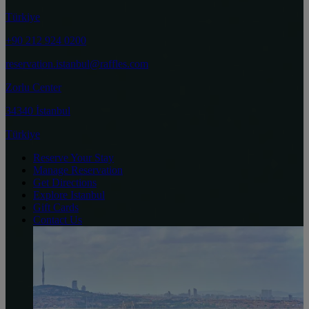
Türkiye
+90 212 924 0200
reservation.istanbul@raffles.com
Zorlu Center
34340 İstanbul
Türkiye
Reserve Your Stay
Manage Reservation
Get Directions
Explore Istanbul
Gift Cards
Contact Us