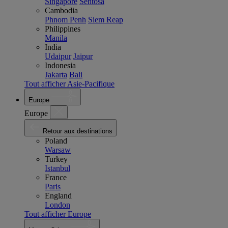
Singapore
Sentosa
Cambodia
Phnom Penh
Siem Reap
Philippines
Manila
India
Udaipur
Jaipur
Indonesia
Jakarta
Bali
Tout afficher Asie-Pacifique
Europe
Europe
Retour aux destinations
Poland
Warsaw
Turkey
Istanbul
France
Paris
England
London
Tout afficher Europe