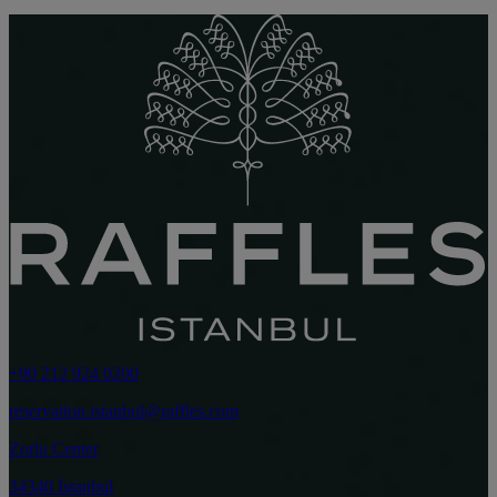
+90 212 924 0200
reservation.istanbul@raffles.com
Zorlu Center
34340 İstanbul