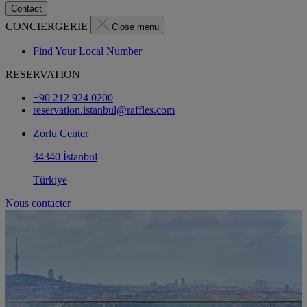
Contact
CONCIERGERIE
Close menu
Find Your Local Number
RESERVATION
+90 212 924 0200
reservation.istanbul@raffles.com
Zorlu Center
34340 İstanbul
Türkiye
Nous contacter