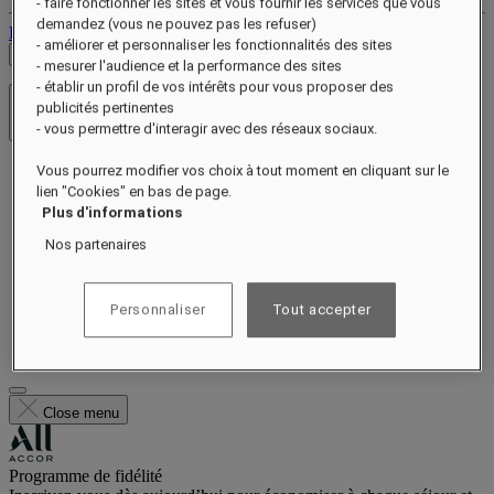
- faire fonctionner les sites et vous fournir les services que vous
demandez (vous ne pouvez pas les refuser)
Déconnexion
- améliorer et personnaliser les fonctionnalités des sites
Voir les tarifs
- mesurer l'audience et la performance des sites
- établir un profil de vos intérêts pour vous proposer des
publicités pertinentes
Hôtels et resorts
- vous permettre d'interagir avec des réseaux sociaux.
Ouvrir le menu
Notre histoire
Vous pourrez modifier vos choix à tout moment en cliquant sur le
Chambres et suites
lien "Cookies" en bas de page.
Restauration
Plus d'informations
Bien-être
Nos partenaires
Expériences
Offres
Célébrations
Carte-cadeau
Personnaliser
Tout accepter
Galerie
Offres exclusives
Close menu
Programme de fidélité