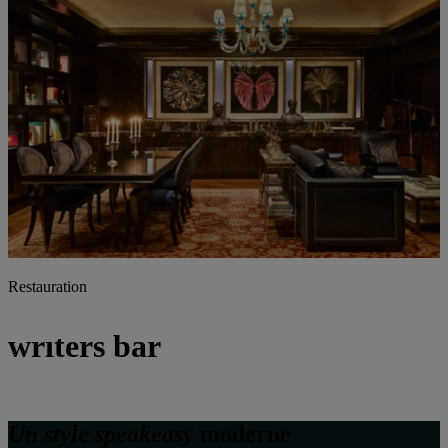
Restauration
wrıters bar
Un style
speakeasy
moderne