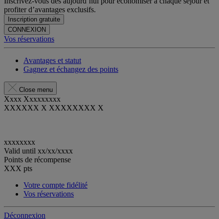
Inscrivez-vous dès aujourd’hui pour économiser à chaque séjour et
profiter d’avantages exclusifs.
Inscription gratuite
CONNEXION
Vos réservations
Avantages et statut
Gagnez et échangez des points
Close menu
Xxxx Xxxxxxxxx
XXXXXX X XXXXXXXX X
xxxxxxxx
Valid until
xx/xx/xxxx
Points de récompense
XXX
pts
Votre compte fidélité
Vos réservations
Déconnexion