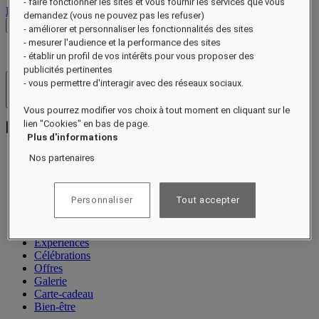
- faire fonctionner les sites et vous fournir les services que vous
Déconnexion
demandez (vous ne pouvez pas les refuser)
Voir les tarifs
- améliorer et personnaliser les fonctionnalités des sites
- mesurer l'audience et la performance des sites
- établir un profil de vos intérêts pour vous proposer des
publicités pertinentes
- vous permettre d'interagir avec des réseaux sociaux.
Hôtels et resorts
Ouvrir le menu
Vous pourrez modifier vos choix à tout moment en cliquant sur le
lien "Cookies" en bas de page.
Plus d'informations
Nos partenaires
À propos
Chambres et suites
Personnaliser
Tout accepter
Restauration
Spa Guerlain
Bien-être
Expériences
Célébrations
Offres
Galerie
Carte-cadeau
Bien-être