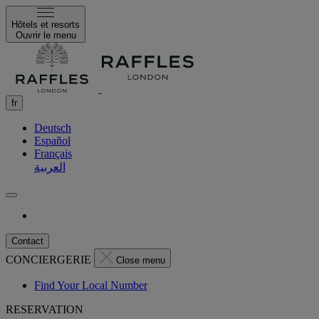
Hôtels et resorts
Ouvrir le menu
fr
Deutsch
Español
Français
العربية
Contact
CONCIERGERIE
Close menu
Find Your Local Number
RESERVATION