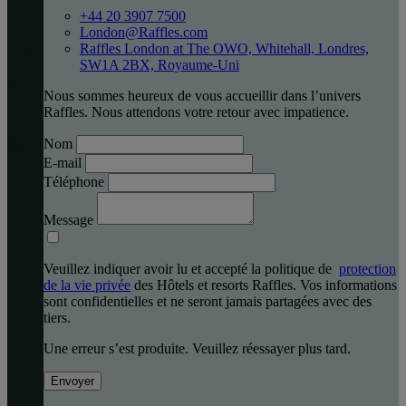
+44 20 3907 7500
London@Raffles.com
Raffles London at The OWO, Whitehall, Londres,
SW1A 2BX, Royaume-Uni
Nous sommes heureux de vous accueillir dans l’univers
Raffles. Nous attendons votre retour avec impatience.
Nom
E-mail
Téléphone
Message
Veuillez indiquer avoir lu et accepté la politique de
protection
de la vie privée
des Hôtels et resorts Raffles. Vos informations
sont confidentielles et ne seront jamais partagées avec des
tiers.
Une erreur s’est produite. Veuillez réessayer plus tard.
Envoyer