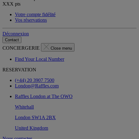
XXX
pts
Votre compte fidélité
Vos réservations
Déconnexion
Contact
CONCIERGERIE
Close menu
Find Your Local Number
RESERVATION
(+44) 20 3907 7500
London@Raffles.com
Raffles London at The OWO
Whitehall
London SW1A 2BX
United Kingdom
Nous contacter