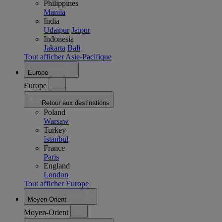
Philippines
Manila
India
Udaipur
Jaipur
Indonesia
Jakarta
Bali
Tout afficher Asie-Pacifique
Europe
Europe
Retour aux destinations
Poland
Warsaw
Turkey
Istanbul
France
Paris
England
London
Tout afficher Europe
Moyen-Orient
Moyen-Orient