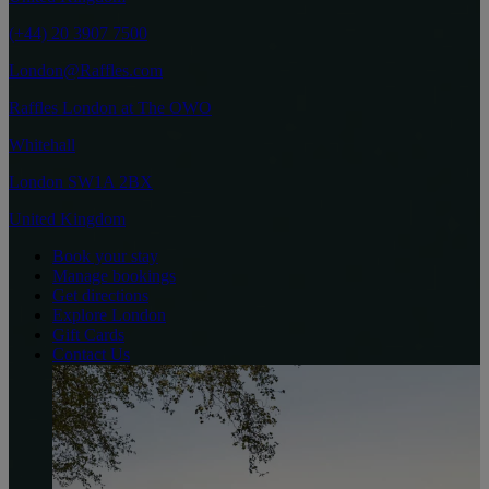
(+44) 20 3907 7500
London@Raffles.com
Raffles London at The OWO
Whitehall
London SW1A 2BX
United Kingdom
Book your stay
Manage bookings
Get directions
Explore London
Gift Cards
Contact Us