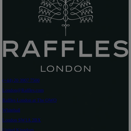
(+44) 20 3907 7500
London@Raffles.com
Raffles London at The OWO
Whitehall
London SW1A 2BX
United Kingdom