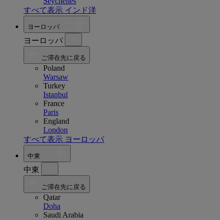
Seychelles
すべて表示 インド洋
ヨーロッパ
ヨーロッパ
ご滞在先に戻る
Poland
Warsaw
Turkey
Istanbul
France
Paris
England
London
すべて表示 ヨーロッパ
中東
中東
ご滞在先に戻る
Qatar
Doha
Saudi Arabia