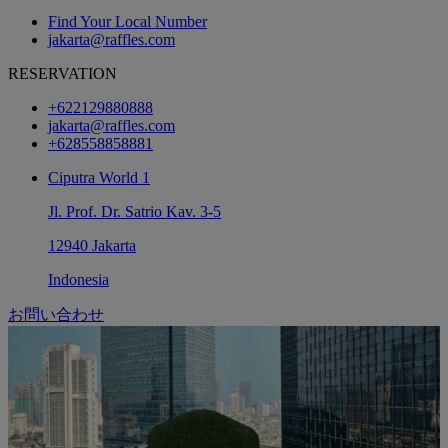
Find Your Local Number
jakarta@raffles.com
RESERVATION
+622129880888
jakarta@raffles.com
+628558858881
Ciputra World 1
Jl. Prof. Dr. Satrio Kav. 3-5
12940 Jakarta
Indonesia
お問い合わせ