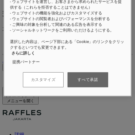
- ウェブサイトを運営し、お客さまから求められたサービスを提
供する（これらを拒否することはできません）
xxxxxxxx
- ウェブサイトの機能を強化およびカスタマイズする
Valid until
xx/xx/xxxx
- ウェブサイトの閲覧者およびパフォーマンスを分析する
リワードポイント
- ご興味の対象を分析して関連のある広告を表示する
XXX
pts
- ソーシャルネットワークをご利用いただけるようにする。
ロイヤルティアカウント
選択した内容は、ページ下部にある「Cookie」のリンクをクリッ
ご予約
クするといつでも変更できます。
さらに詳しく
ログアウト
提携パートナー
料金を確認
カスタマイズ
すべて承諾
ホテル＆リゾート
メニューを開く
詳細