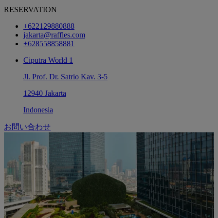
RESERVATION
+622129880888
jakarta@raffles.com
+628558858881
Ciputra World 1
Jl. Prof. Dr. Satrio Kav. 3-5
12940 Jakarta
Indonesia
お問い合わせ