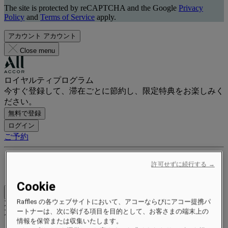
The site is protected by reCAPTCHA and the Google
Privacy
Policy
and
Terms of Service
apply.
アカウント
アカウント
Close menu
ロイヤルティプログラム
今すぐ登録して、滞在ごとに節約し、限定特典をお楽しみく
ださい。
無料で登録
ログイン
ご予約
特典とステータス
許可せずに続行する →
ポイントを獲得して交換する
Cookie
Close menu
Raffles の各ウェブサイトにおいて、アコーならびにアコー提携パ
Xxxx Xxxxxxxxx
ートナーは、次に挙げる項目を目的として、お客さまの端末上の
XXXXXX X XXXXXXXX X
情報を保管または収集いたします。