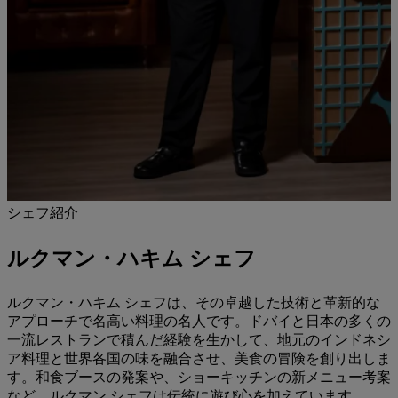
シェフ紹介
ルクマン・ハキム シェフ
ルクマン・ハキム シェフは、その卓越した技術と革新的な
アプローチで名高い料理の名人です。ドバイと日本の多くの
一流レストランで積んだ経験を生かして、地元のインドネシ
ア料理と世界各国の味を融合させ、美食の冒険を創り出しま
す。和食ブースの発案や、ショーキッチンの新メニュー考案
など、ルクマン シェフは伝統に遊び心を加えています。