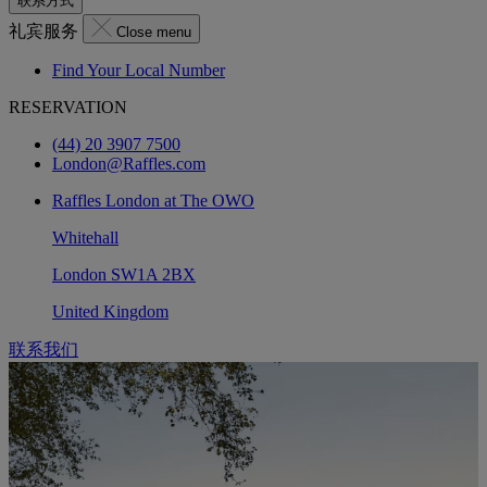
联系方式
礼宾服务
Close menu
Find Your Local Number
RESERVATION
(44) 20 3907 7500
London@Raffles.com
Raffles London at The OWO
Whitehall
London SW1A 2BX
United Kingdom
联系我们