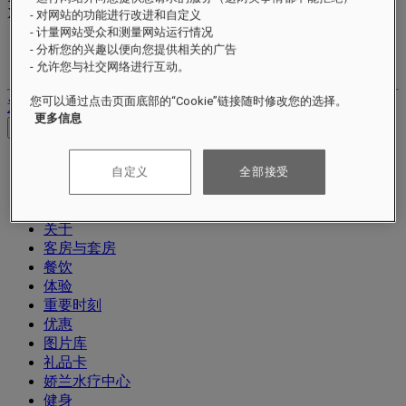
XXX
pts
- 对网站的功能进行改进和自定义
- 计量网站受众和测量网站运行情况
您的忠诚账户
- 分析您的兴趣以便向您提供相关的广告
您的预订
- 允许您与社交网络进行互动。
您可以通过点击页面底部的“Cookie”链接随时修改您的选择。
退出
更多信息
查看价格
自定义
全部接受
关于
客房与套房
餐饮
体验
重要时刻
优惠
图片库
礼品卡
娇兰水疗中心
健身