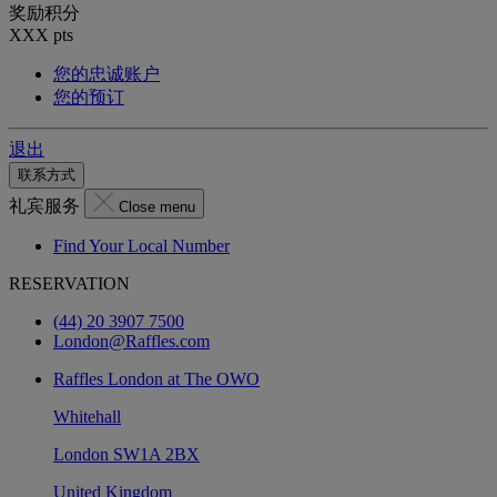
奖励积分
XXX
pts
您的忠诚账户
您的预订
退出
联系方式
礼宾服务
Close menu
Find Your Local Number
RESERVATION
(44) 20 3907 7500
London@Raffles.com
Raffles London at The OWO
Whitehall
London SW1A 2BX
United Kingdom