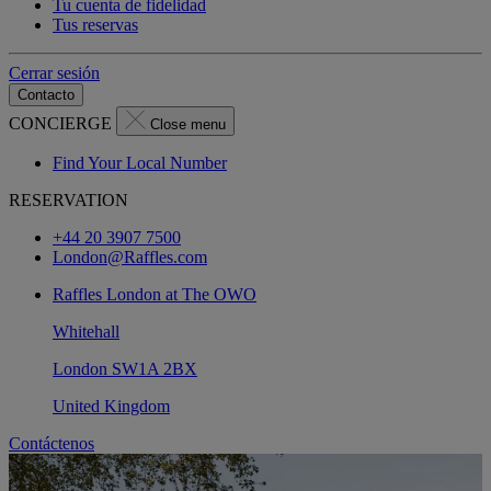
Tu cuenta de fidelidad
Tus reservas
Cerrar sesión
Contacto
CONCIERGE
Close menu
Find Your Local Number
RESERVATION
+44 20 3907 7500
London@Raffles.com
Raffles London at The OWO
Whitehall
London SW1A 2BX
United Kingdom
Contáctenos