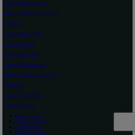
London@Raffles.com
Raffles London at The OWO
Whitehall
London SW1A 2BX
United Kingdom
+44 20 3907 7500
London@Raffles.com
Raffles London at The OWO
Whitehall
London SW1A 2BX
United Kingdom
Book your stay
Manage bookings
Get directions
Explore London