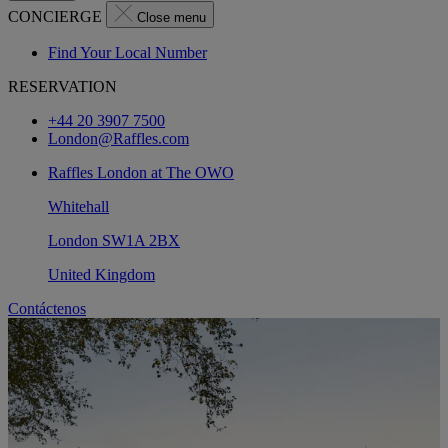
CONCIERGE
Close menu
Find Your Local Number
RESERVATION
+44 20 3907 7500
London@Raffles.com
Raffles London at The OWO
Whitehall
London SW1A 2BX
United Kingdom
Contáctenos