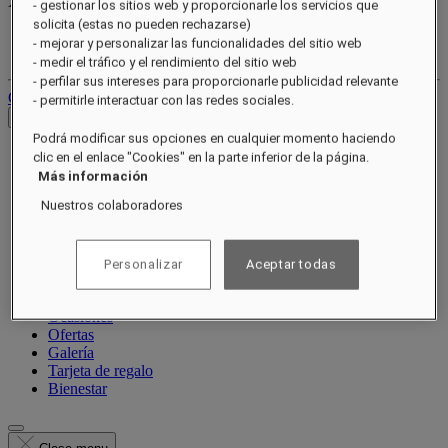
XXX
pts
- gestionar los sitios web y proporcionarle los servicios que
solicita (estas no pueden rechazarse)
Tu cuenta de fidelidad
- mejorar y personalizar las funcionalidades del sitio web
Tus reservas
- medir el tráfico y el rendimiento del sitio web
- perfilar sus intereses para proporcionarle publicidad relevante
Cerrar sesión
- permitirle interactuar con las redes sociales.
Ver tarifas
Podrá modificar sus opciones en cualquier momento haciendo
clic en el enlace "Cookies" en la parte inferior de la página.
Más información
Nuestros colaboradores
Acerca de
Habitaciones y suites
Restaurantes
Personalizar
Aceptar todas
Spa Guerlain
Experiencias
Ocasiones
Ofertas
Galería
Tarjeta de regalo
Bienestar