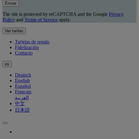
Enviar
The site is protected by reCAPTCHA and the Google
Privacy
Policy
and
Terms of Service
apply.
Ver tarifas
Tarjetas de regalo
Fidelización
Contacto
es
Deutsch
English
Español
Français
العربية
中文
日本語