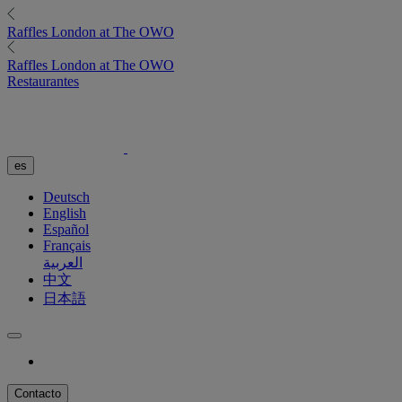
Raffles
London at The OWO
Raffles
London at The OWO
Restaurantes
es
Deutsch
English
Español
Français
العربية
中文
日本語
Contacto