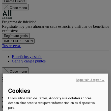
Cuenta
Cuenta
Close menu
Programa de fidelidad
Regístrate hoy para ahorrar en cada estancia y disfrutar de beneficios
exclusivos.
Regístrate gratis
INICIO DE SESIÓN
Tus reservas
Beneficios y estado
Gana y canjea puntos
Close menu
Xxxx Xxxxxxxxx
Seguir sin Aceptar →
XXXXXX X XXXXXXXX X
Cookies
xxxxxxxx
En los sitios web de Raffles,
Accor y sus colaboradores
Valid until
xx/xx/xxxx
desean almacenar o recuperar información en su dispositivo
Puntos de recompensa
para: