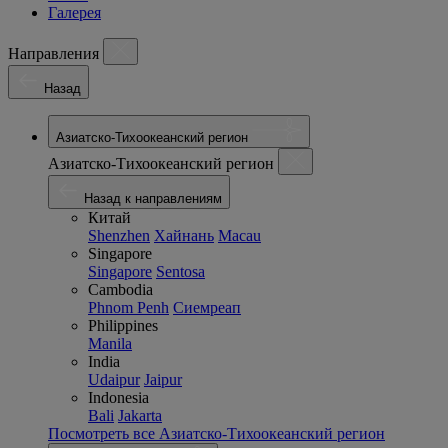
Галерея
Направления
Назад
Азиатско-Тихоокеанский регион
Азиатско-Тихоокеанский регион
Назад к направлениям
Китай
Shenzhen
Хайнань
Macau
Singapore
Singapore
Sentosa
Cambodia
Phnom Penh
Сиемреап
Philippines
Manila
India
Udaipur
Jaipur
Indonesia
Bali
Jakarta
Посмотреть все Азиатско-Тихоокеанский регион