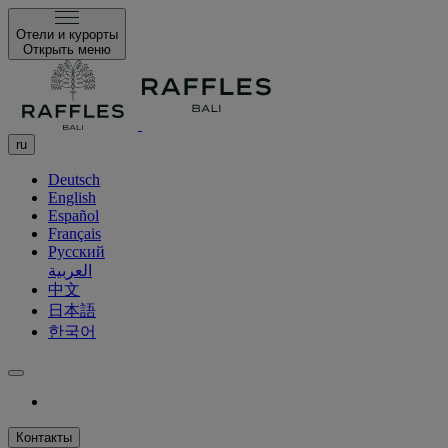
Отели и курорты
Открыть меню
ru
Deutsch
English
Español
Français
Русский
العربية
中文
日本語
한국어
Контакты