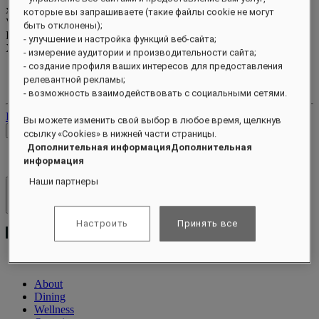
xxxxxxxx
которые вы запрашиваете (такие файлы cookie не могут
Valid until
xx/xx/xxxx
быть отклонены);
Бонусные баллы
- улучшение и настройка функций веб-сайта;
XXX
pts
- измерение аудитории и производительности сайта;
- создание профиля ваших интересов для предоставления
Ваш аккаунт лояльности
релевантной рекламы;
Ваши бронирования
- возможность взаимодействовать с социальными сетями.
Выйти
Вы можете изменить свой выбор в любое время, щелкнув
Проверить тарифы
ссылку «Cookies» в нижней части страницы.
Дополнительная информацияДополнительная
информация
Наши партнеры
Отели и курорты
Открыть меню
Настроить
Принять все
About
Dining
Wellness