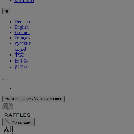
Контакты
ru
Deutsch
English
Español
Français
Русский
العربية
中文
日本語
한국어
Учетная запись
Учетная запись
Close menu