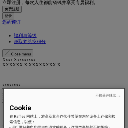
立即注册，每次入住都能省钱并享受专属福利。
免费注册
登录
您的预订
福利与等级
赚取并兑换积分
Close menu
Xxxx Xxxxxxxxx
XXXXXX X XXXXXXXX X
xxxxxxxx
Valid until
xx/xx/xxxx
奖励积分
不接受并继续 →
XXX
pts
Cookie
您的忠诚账户
在 Raffles 网站上，雅高及其合作伙伴希望在您的设备上存储和检
您的预订
索信息，以便：
- 运行网站并向您提供您请求的服务（这两类事情都不能拒绝）