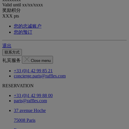
Valid until
xx/xx/xxxx
奖励积分
XXX
pts
您的忠诚账户
您的预订
退出
联系方式
礼宾服务
Close menu
+33 (0)1 42 99 85 21
concierge.paris@raffles.com
RESERVATION
+33 (0)1 42 99 88 00
paris@raffles.com
37 avenue Hoche
75008 Paris