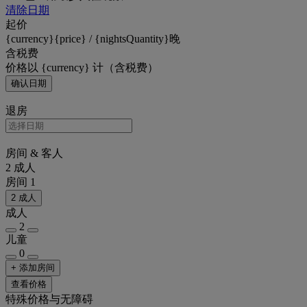
清除日期
起价
{currency}{price} / {nightsQuantity}晚
含税费
价格以 {currency} 计（含税费）
确认日期
退房
房间 & 客人
2 成人
房间 1
2 成人
成人
2
儿童
0
+ 添加房间
查看价格
特殊价格与无障碍