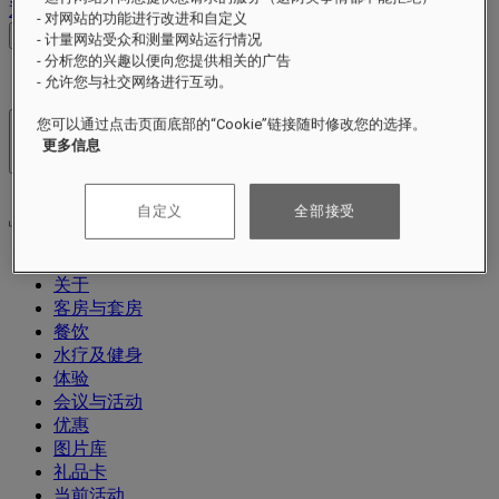
退出
- 对网站的功能进行改进和自定义
查看价格
- 计量网站受众和测量网站运行情况
- 分析您的兴趣以便向您提供相关的广告
- 允许您与社交网络进行互动。
您可以通过点击页面底部的“Cookie”链接随时修改您的选择。
酒店及度假村
更多信息
打开菜单
自定义
全部接受
关于
客房与套房
餐饮
水疗及健身
体验
会议与活动
优惠
图片库
礼品卡
当前活动