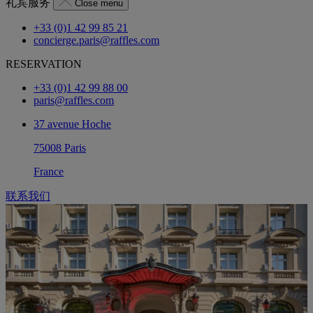
礼宾服务
Close menu
+33 (0)1 42 99 85 21
concierge.paris@raffles.com
RESERVATION
+33 (0)1 42 99 88 00
paris@raffles.com
37 avenue Hoche
75008 Paris
France
联系我们