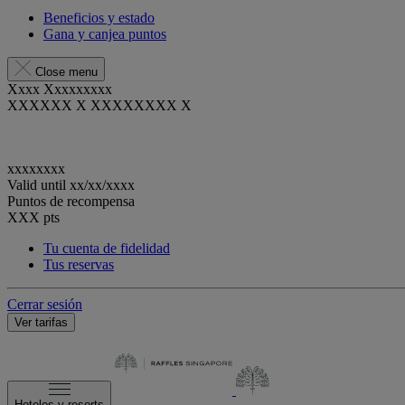
Beneficios y estado
Gana y canjea puntos
Close menu
Xxxx Xxxxxxxxx
XXXXXX X XXXXXXXX X
xxxxxxxx
Valid until
xx/xx/xxxx
Puntos de recompensa
XXX
pts
Tu cuenta de fidelidad
Tus reservas
Cerrar sesión
Ver tarifas
Hoteles y resorts