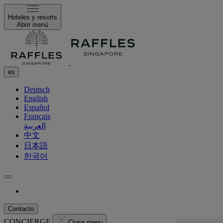
Hoteles y resorts
Abrir menú
es
Deutsch
English
Español
Français
العربية
中文
日本語
한국어
Contacto
CONCIERGE
Close menu