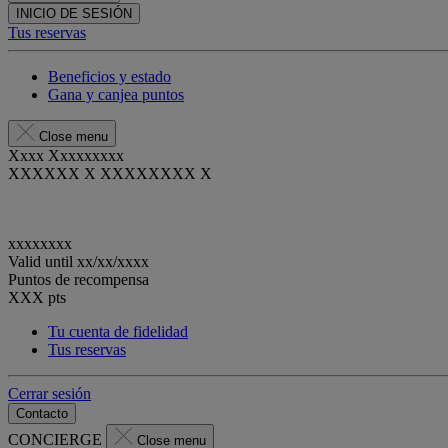
INICIO DE SESIÓN
Tus reservas
Beneficios y estado
Gana y canjea puntos
Close menu
Xxxx Xxxxxxxxx
XXXXXX X XXXXXXXX X
xxxxxxxx
Valid until
xx/xx/xxxx
Puntos de recompensa
XXX
pts
Tu cuenta de fidelidad
Tus reservas
Cerrar sesión
Contacto
CONCIERGE
Close menu