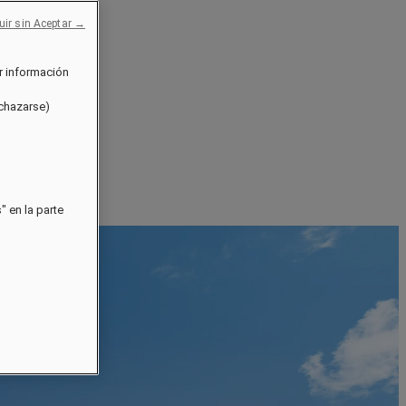
uir sin Aceptar →
r información
echazarse)
 en la parte