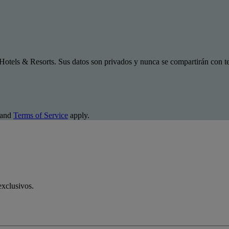
Hotels & Resorts. Sus datos son privados y nunca se compartirán con te
and
Terms of Service
apply.
exclusivos.