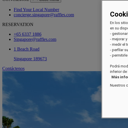
Find Your Local Number
Cook
concierge.singapore@raffles.com
En los siti
RESERVATION
en su dispo
- gestionar
+65 6337 1886
Singapore@raffles.com
- mejorar y
- medir el 
1 Beach Road
- perfilar 
- permitirl
Singapore 189673
Podrá modi
Contáctenos
inferior de
Más inf
Nuestros 