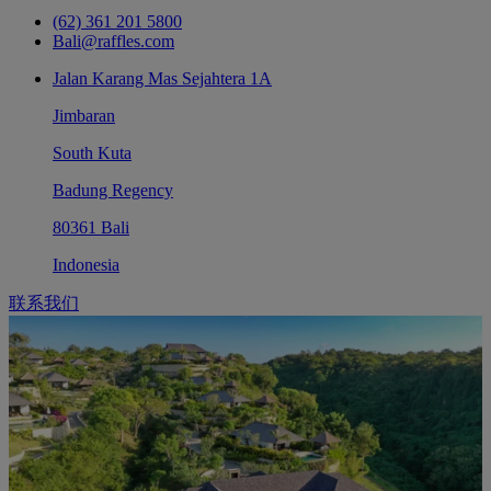
(62) 361 201 5800
Bali@raffles.com
Jalan Karang Mas Sejahtera 1A
Jimbaran
South Kuta
Badung Regency
80361 Bali
Indonesia
联系我们