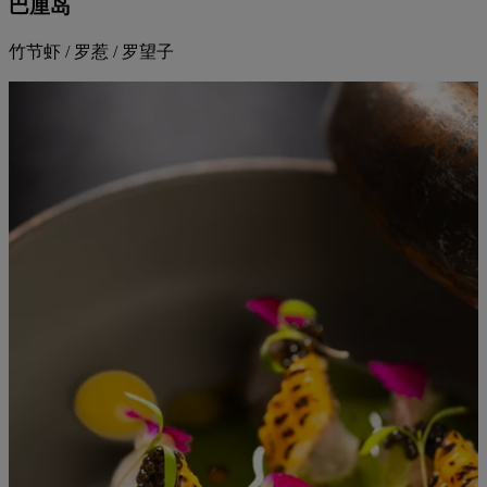
巴厘岛
竹节虾 / 罗惹 / 罗望子