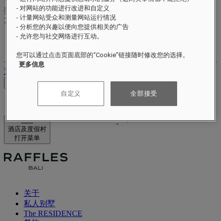
Valid until
xx/xx/xxxx
- 对网站的功能进行改进和自定义
奖励积分
- 计量网站受众和测量网站运行情况
XXX
pts
- 分析您的兴趣以便向您提供相关的广告
- 允许您与社交网络进行互动。
您的忠诚账户
您的预订
您可以通过点击页面底部的“Cookie”链接随时修改您的选择。
更多信息
退出
查看价格
自定义
全部接受
酒店及度假村
打开菜单
关于
私人别墅
The RESIDENCE