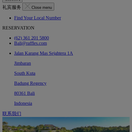
礼宾服务
Close menu
Find Your Local Number
RESERVATION
(62) 361 201 5800
Bali@raffles.com
Jalan Karang Mas Sejahtera 1A
Jimbaran
South Kuta
Badung Regency
80361 Bali
Indonesia
联系我们