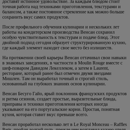
доставят истинное удовольствие. За каждым блюдом стоит
точная работа над техниками приготовления, текстурами и
балансом, а также постоянное стремление как можно больше
сохранить вкус самих продуктов.
После профильного обучения кулинарии и нескольких лет
работы на кондитерском производства Венсан сохранил
особую чувствительность к текстурам и подаче блюд. Этот
двойной подход сегодня образует структурированную кухню,
где каждый элемент находит свое место без излишеств.
На протяжении своей карьеры Венсан оттачивал свои навыки
в знаковых заведениях, в частности в Moulin Rouge вместе с
шеф-поваром Давидом Лекеллеком, а затем в Laurent,
ресторане, который ранее был отмечен двумя звездами
Мишлен. Там он выработал точный и строгий стиль,
основанный на глубоких знаниях основ кулинарии.
Венсан Бесуго Гайо, ярый поклонник французских продуктов
и ритма сезонов, создает простые, выразительные блюда,
приправы и техники приготовления которых иногда
указывают на его португальские корни. Простая, понятная
кухня, которая ставит вкус превыше всего.
Венсан проработал несколько лет в Le Royal Monceau – Raffles
Paris, пройдя долгий путь, прежде чем возглавил кухню отеля,