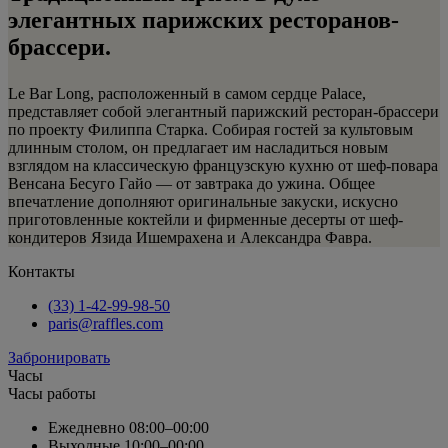
элегантных парижских ресторанов-
брассери.
Le Bar Long, расположенный в самом сердце Palace,
представляет собой элегантный парижский ресторан-брассери
по проекту Филиппа Старка. Собирая гостей за культовым
длинным столом, он предлагает им насладиться новым
взглядом на классическую французскую кухню от шеф-повара
Венсана Бесуго Гайо — от завтрака до ужина. Общее
впечатление дополняют оригинальные закуски, искусно
приготовленные коктейли и фирменные десерты от шеф-
кондитеров Язида Ишемрахена и Александра Фавра.
Контакты
(33) 1-42-99-98-50
paris@raffles.com
Забронировать
Часы
Часы работы
Ежедневно
08:00–00:00
Выходные
10:00–00:00