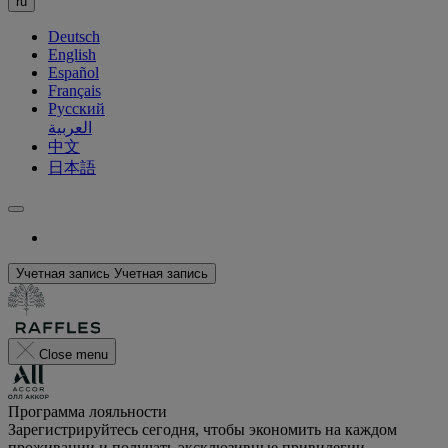
ru
Deutsch
English
Español
Français
Русский
العربية
中文
日本語
Учетная запись
Учетная запись
Close menu
Программа лояльности
Зарегистрируйтесь сегодня, чтобы экономить на каждом
проживании и получать эксклюзивные привилегии.