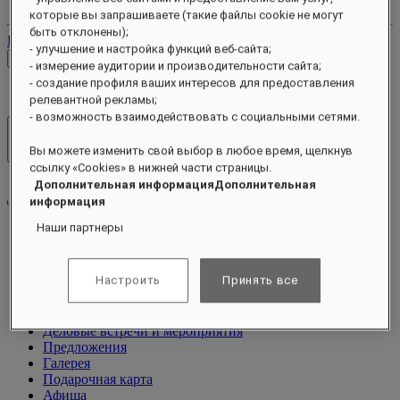
Ваши бронирования
которые вы запрашиваете (такие файлы cookie не могут
быть отклонены);
Выйти
- улучшение и настройка функций веб-сайта;
Проверить тарифы
- измерение аудитории и производительности сайта;
- создание профиля ваших интересов для предоставления
релевантной рекламы;
- возможность взаимодействовать с социальными сетями.
Отели и курорты
Вы можете изменить свой выбор в любое время, щелкнув
Открыть меню
ссылку «Cookies» в нижней части страницы.
Дополнительная информацияДополнительная
информация
Наши партнеры
О программе
Номера и люксы
Настроить
Принять все
Питание
Оздоровительный спа-центр
Чем заняться
Деловые встречи и мероприятия
Предложения
Галерея
Подарочная карта
Афиша