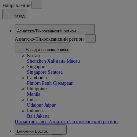
Направления
Назад
Азиатско-Тихоокеанский регион
Азиатско-Тихоокеанский регион
Назад к направлениям
Китай
Shenzhen
Хайнань
Macau
Singapore
Singapore
Sentosa
Cambodia
Phnom Penh
Сиемреап
Philippines
Manila
India
Udaipur
Jaipur
Indonesia
Bali
Jakarta
Посмотреть все Азиатско-Тихоокеанский регион
Ближний Восток