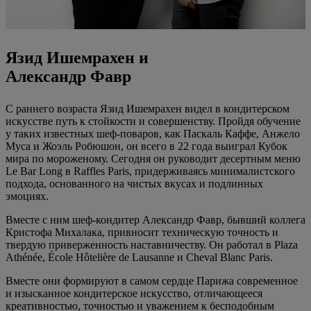
Язид Ишемрахен и
Александр Фавр
С раннего возраста Язид Ишемрахен видел в кондитерском
искусстве путь к стойкости и совершенству. Пройдя обучение
у таких известных шеф-поваров, как Паскаль Каффе, Анжело
Муса и Жоэль Робюшон, он всего в 22 года выиграл Кубок
мира по мороженому. Сегодня он руководит десертным меню
Le Bar Long в Raffles Paris, придерживаясь минималистского
подхода, основанного на чистых вкусах и подлинных
эмоциях.
Вместе с ним шеф-кондитер Александр Фавр, бывший коллега
Кристофа Михалака, привносит техническую точность и
твердую приверженность наставничеству. Он работал в Plaza
Athénée, École Hôtelière de Lausanne и Cheval Blanc Paris.
Вместе они формируют в самом сердце Парижа современное
и изысканное кондитерское искусство, отличающееся
креативностью, точностью и уважением к бесподобным