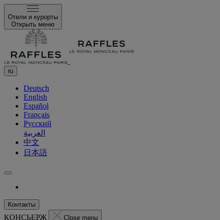
Отели и курорты
Открыть меню
ru
Deutsch
English
Español
Français
Русский
العربية
中文
日本語
Контакты
КОНСЬЕРЖ
Close menu