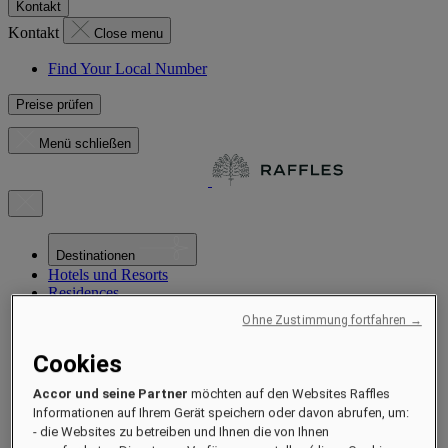
Kontakt
Kontakt
Close menu
Find Your Local Number
Preise prüfen
Menü schließen
Destinationen
Hotels und Resorts
Residences
Erlebnisse
Ohne Zustimmung fortfahren →
Angebote
Besondere Anlässe
Cookies
Nachhaltigkeit im Raffles
Neueröffnung in Kürze
Accor und seine Partner
möchten auf den Websites Raffles
Information
Informationen auf Ihrem Gerät speichern oder davon abrufen, um:
Magazin
- die Websites zu betreiben und Ihnen die von Ihnen