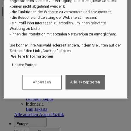
angeforderten Dienste zur Verfügung zu stellen (diese Cookies
Destinationen
können nicht abgelehnt werden);
- die Funktionen der Website zu verbessern und anzupassen;
Zurück
- die Besuche und Leistung der Website zu messen;
- ein Profil Ihrer Interessen zu erstellen, um Ihnen relevante
Asien-Pazifik
Werbung zu bieten;
- Ihnen die Interaktion mit sozialen Netzwerken zu ermöglichen;
Asien-Pazifik
Close menu
Sie können Ihre Auswahl jederzeit ändern, indem Sie unten auf der
Zurück zu Destinationen
Seite auf den Link „Cookies“ klicken.
China
Shenzhen
Hainan
Macau
Weitere Informationen
Singapore
Unsere Partner
Singapore
Sentosa
Cambodia
Phnom Penh
Siem Reap
Anpassen
Alle akzeptieren
Philippines
Manila
India
Udaipur
Jaipur
Indonesia
Bali
Jakarta
Alle ansehen Asien-Pazifik
Europa