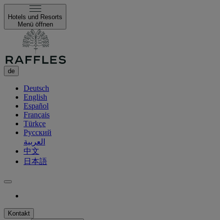
Hotels und Resorts
Menü öffnen
de
Deutsch
English
Español
Français
Türkçe
Русский
العربية
中文
日本語
Kontakt