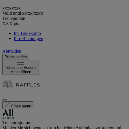
xxxxxxxx
Valid until
xx/xx/xxxx
Treuepunkte
XXX
pts
Ihr Treuekonto
Ihre Buchungen
Abmelden
Preise prüfen
Hotels und Resorts
Menü öffnen
Close menu
Treueprogramm
Melden Sie sich heute an, um bei jedem Aufenthalt zu sparen und