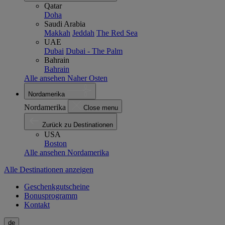
Qatar
Doha
Saudi Arabia
Makkah
Jeddah
The Red Sea
UAE
Dubai
Dubai - The Palm
Bahrain
Bahrain
Alle ansehen Naher Osten
Nordamerika
Nordamerika
Close menu
Zurück zu Destinationen
USA
Boston
Alle ansehen Nordamerika
Alle Destinationen anzeigen
Geschenkgutscheine
Bonusprogramm
Kontakt
de